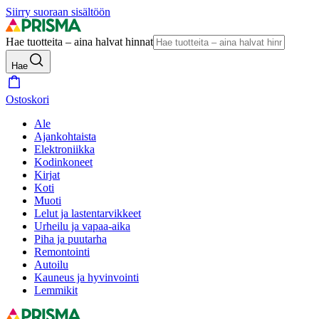
Siirry suoraan sisältöön
Hae tuotteita – aina halvat hinnat
Hae
Ostoskori
Ale
Ajankohtaista
Elektroniikka
Kodinkoneet
Kirjat
Koti
Muoti
Lelut ja lastentarvikkeet
Urheilu ja vapaa-aika
Piha ja puutarha
Remontointi
Autoilu
Kauneus ja hyvinvointi
Lemmikit