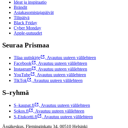
Ideat ja inspiraatio
Brändit
Asiakasomistajapäivät
Tilipäivä
Black Friday
Cyber Monday
Apple-uutuudet
Seuraa Prismaa
Tilaa uutiskirje
,
Avautuu uuteen välilehteen
Facebook
,
Avautuu uuteen välilehteen
Instagram
,
Avautuu uuteen välilehteen
YouTube
,
Avautuu uuteen välilehteen
TikTok
,
Avautuu uuteen välilehteen
S–ryhmä
S–kaupat.fi
,
Avautuu uuteen välilehteen
Sokos.fi
,
Avautuu uuteen välilehteen
S-Etukortti.fi
,
Avautuu uuteen välilehteen
Ässäkeskus, Fleminginkatu 34, 00510 Helsinki