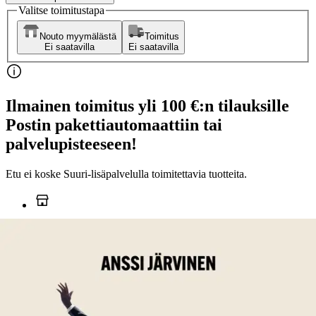
Valitse toimitustapa
Nouto myymälästä
Toimitus
Ei saatavilla
Ei saatavilla
Ilmainen toimitus yli 100 €:n tilauksille
Postin pakettiautomaattiin tai
palvelupisteeseen!
Etu ei koske Suuri‑lisäpalvelulla toimitettavia tuotteita.
Tarkista myymäläsaatavuus
Ei saatavilla