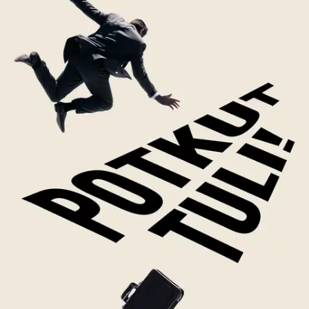
Tuotekuvaus
9 tarinaa tunnetuista potkuista. Lohdullinen, rehellinen ja paikoin
riemastuttava kuvaus elämän täyskäännöksestä. Potkut tuli! kertoo
tunnetuista suomalaisista, joille potkujen saaminen oli käännekohta.
Miltä tuntui futisvalmentaja Markku Kanervasta, kun potkut
kohdistuivatkin häneen eikä palloon? Mitä täytyy tehdä saadakseen
potkut lukiosta, kuten Jani Halme sai? Kuinka Heidi Hautala jatkoi
poliittista uraansa sen jälkeen, kun oli joutunut eroamaan ministerin
tehtävästä? Entä mihin Kita paiskasi rumpukapulansa, kun sai
kenkää Lordista? Tarinoissa toistuvat viha ja katkeruus, mutta
toisaalta myös lämpö ja uudet tuulet. Miten potkuista oikein selviää?
Vai selviääkö? Anssi Järvinen on palkittu viestinnän ja
markkinoinnin asiantuntija, kolumnisti ja tietokirjailija. Hänet
tunnetaan terävästä kynästään, vahvasta tarinankerronnastaan sekä
kyvystään yhdistää henkilökohtainen kokemus yhteiskunnalliseen
näkemykseen.
Näytä lisää
tuotekuvausta