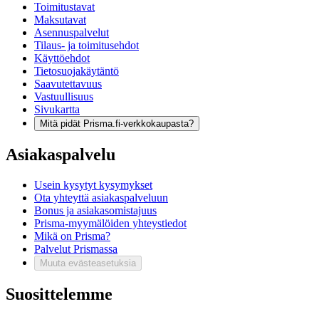
Toimitustavat
Maksutavat
Asennuspalvelut
Tilaus- ja toimitusehdot
Käyttöehdot
Tietosuojakäytäntö
Saavutettavuus
Vastuullisuus
Sivukartta
Mitä pidät Prisma.fi-verkkokaupasta?
Asiakaspalvelu
Usein kysytyt kysymykset
Ota yhteyttä asiakaspalveluun
Bonus ja asiakasomistajuus
Prisma-myymälöiden yhteystiedot
Mikä on Prisma?
Palvelut Prismassa
Muuta evästeasetuksia
Suosittelemme