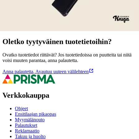
Ominaisuudet
Oletko tyytyväinen tuotetietoihin?
Ovatko tuotetiedot riittävät? Jos tuotetiedoissa on puutteita tai niitä
voisi muuten parantaa, anna palautetta.
Anna palautetta
,
Avautuu uuteen välilehteen
Verkkokauppa
Ohjeet
Ensitilaajan pikaopas
Myymälänouto
Palautukset
Reklamaatio
Takuu ja huolto