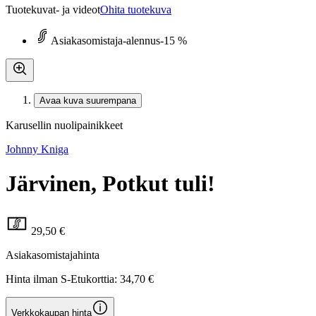
Tuotekuvat- ja videot
Ohita tuotekuva
Asiakasomistaja-alennus
-15 %
Avaa kuva suurempana
Karusellin nuolipainikkeet
Johnny Kniga
Järvinen, Potkut tuli!
29,50 €
Asiakasomistajahinta
Hinta ilman S-Etukorttia:
34,70 €
Verkkokaupan hinta