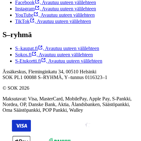
Facebook
,
Avautuu uuteen välilehteen
Instagram
,
Avautuu uuteen välilehteen
YouTube
,
Avautuu uuteen välilehteen
TikTok
,
Avautuu uuteen välilehteen
S–ryhmä
S–kaupat.fi
,
Avautuu uuteen välilehteen
Sokos.fi
,
Avautuu uuteen välilehteen
S-Etukortti.fi
,
Avautuu uuteen välilehteen
Ässäkeskus, Fleminginkatu 34, 00510 Helsinki
SOK PL1 00088 S–RYHMÄ,
Y–tunnus 0116323–1
© SOK 2026
Maksutavat
:
Visa, MasterCard, MobilePay, Apple Pay, S-Pankki,
Nordea, OP, Danske Bank, Aktia, Ålandsbanken, Säästöpankki,
Oma Säästöpankki, POP Pankki, Walley