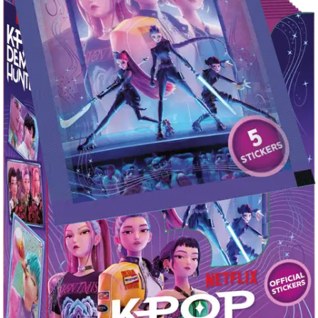
Postin pakettiautomaattiin tai
palvelupisteeseen!
Etu ei koske Suuri‑lisäpalvelulla toimitettavia tuotteita.
Tarkista myymäläsaatavuus
Tuotekuvaus
KPop Demon Hunters tarrapakkaus, sisältää 5 tarraa. Erilaisia.
HUOM! Hintaan sisältyy vain yksi tuote. Verkkokaupasta
ostettaessa tuotteen mallia tai väriä ei voi valita.