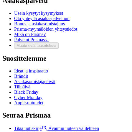
Asiakaspalvelu
Usein kysytyt kysymykset
Ota yhteyttä asiakaspalveluun
Bonus ja asiakasomistajuus
Prisma-myymälöiden yhteystiedot
Mikä on Prisma?
Palvelut Prismassa
Muuta evästeasetuksia
Suosittelemme
Ideat ja inspiraatio
Brändit
Asiakasomistajapäivät
Tilipäivä
Black Friday
Cyber Monday
Apple-uutuudet
Seuraa Prismaa
Tilaa uutiskirje
,
Avautuu uuteen välilehteen