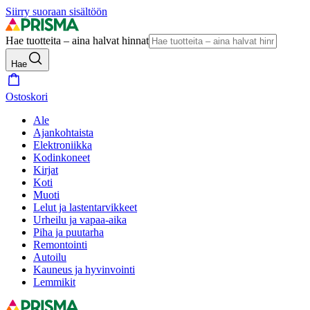
Siirry suoraan sisältöön
Hae tuotteita – aina halvat hinnat
Hae
Ostoskori
Ale
Ajankohtaista
Elektroniikka
Kodinkoneet
Kirjat
Koti
Muoti
Lelut ja lastentarvikkeet
Urheilu ja vapaa-aika
Piha ja puutarha
Remontointi
Autoilu
Kauneus ja hyvinvointi
Lemmikit