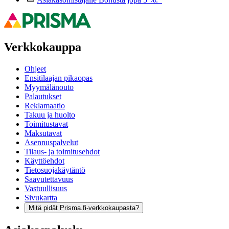
Verkkokauppa
Ohjeet
Ensitilaajan pikaopas
Myymälänouto
Palautukset
Reklamaatio
Takuu ja huolto
Toimitustavat
Maksutavat
Asennuspalvelut
Tilaus- ja toimitusehdot
Käyttöehdot
Tietosuojakäytäntö
Saavutettavuus
Vastuullisuus
Sivukartta
Mitä pidät Prisma.fi-verkkokaupasta?