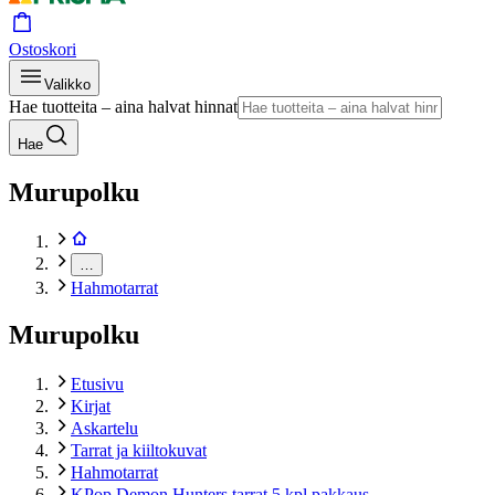
Ostoskori
Valikko
Hae tuotteita – aina halvat hinnat
Hae
Murupolku
…
Hahmotarrat
Murupolku
Etusivu
Kirjat
Askartelu
Tarrat ja kiiltokuvat
Hahmotarrat
KPop Demon Hunters tarrat 5 kpl pakkaus