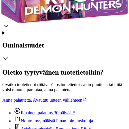
Lisätietoja
Ominaisuudet
Oletko tyytyväinen tuotetietoihin?
Ovatko tuotetiedot riittävät? Jos tuotetiedoissa on puutteita tai niitä
voisi muuten parantaa, anna palautetta.
Anna palautetta
,
Avautuu uuteen välilehteen
Ilmainen palautus 30 päivää.*
Nouto myymälästä ilman toimituskuluja.
Asiakasomistajalle Bonusta jopa 5 %.*