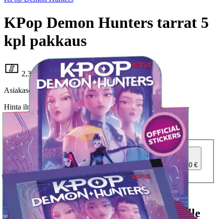
KPop Demon Hunters tarrat 5
kpl pakkaus
2,34 €
Asiakasomistajahinta
Hinta ilman S-Etukorttia:
2,75 €
Verkkokaupan hinta
Valitse toimitustapa
Nouto myymälästä
Toimitus
Ilmainen
Kotiin tai noutopisteeseen
Alk. 0 €
Siirry valitsemaan myymälä
Ilmainen toimitus yli 100 €:n tilauksille