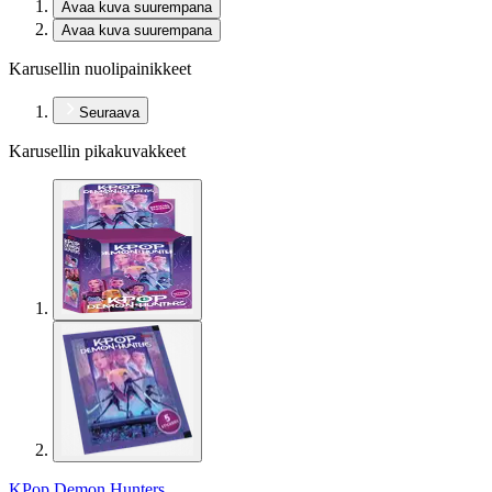
Avaa kuva suurempana
Avaa kuva suurempana
Karusellin nuolipainikkeet
Seuraava
Karusellin pikakuvakkeet
KPop Demon Hunters