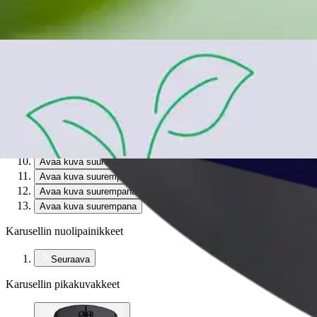
Avaa kuva suurempana
Avaa kuva suurempana
Avaa kuva suurempana
Avaa kuva suurempana
Avaa kuva suurempana
Avaa kuva suurempana
Avaa kuva suurempana
Avaa kuva suurempana
Avaa kuva suurempana
Avaa kuva suurempana
Avaa kuva suurempana
Avaa kuva suurempana
Avaa kuva suurempana
Karusellin nuolipainikkeet
Seuraava
Karusellin pikakuvakkeet