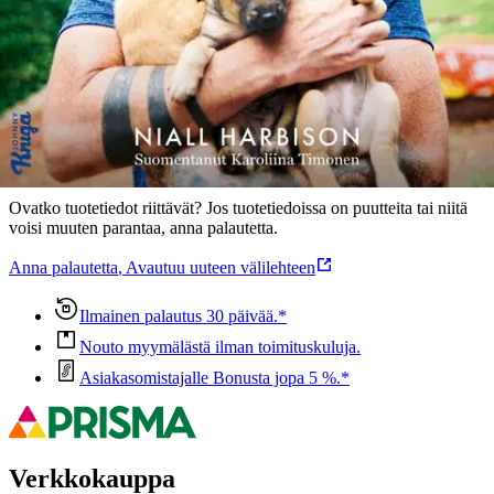
Ominaisuudet
Oletko tyytyväinen tuotetietoihin?
Ovatko tuotetiedot riittävät? Jos tuotetiedoissa on puutteita tai niitä
voisi muuten parantaa, anna palautetta.
Anna palautetta
,
Avautuu uuteen välilehteen
Ilmainen palautus 30 päivää.*
Nouto myymälästä ilman toimituskuluja.
Asiakasomistajalle Bonusta jopa 5 %.*
Verkkokauppa