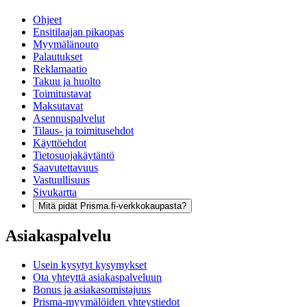
Ohjeet
Ensitilaajan pikaopas
Myymälänouto
Palautukset
Reklamaatio
Takuu ja huolto
Toimitustavat
Maksutavat
Asennuspalvelut
Tilaus- ja toimitusehdot
Käyttöehdot
Tietosuojakäytäntö
Saavutettavuus
Vastuullisuus
Sivukartta
Mitä pidät Prisma.fi-verkkokaupasta?
Asiakaspalvelu
Usein kysytyt kysymykset
Ota yhteyttä asiakaspalveluun
Bonus ja asiakasomistajuus
Prisma-myymälöiden yhteystiedot