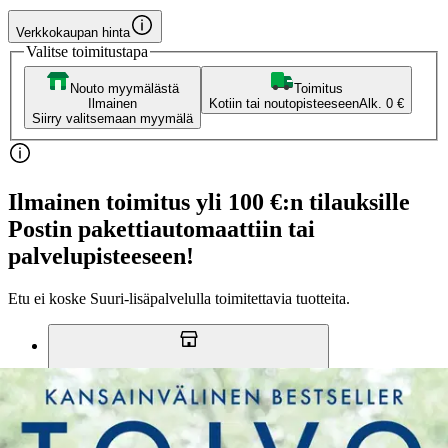
Verkkokaupan hinta
Valitse toimitustapa
Nouto myymälästä
Toimitus
Ilmainen
Kotiin tai noutopisteeseen
Alk. 0 €
Siirry valitsemaan myymälä
Ilmainen toimitus yli 100 €:n tilauksille
Postin pakettiautomaattiin tai
palvelupisteeseen!
Etu ei koske Suuri‑lisäpalvelulla toimitettavia tuotteita.
Tarkista myymäläsaatavuus