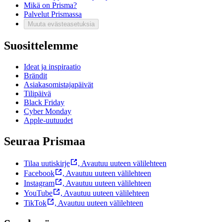
Mikä on Prisma?
Palvelut Prismassa
Muuta evästeasetuksia
Suosittelemme
Ideat ja inspiraatio
Brändit
Asiakasomistajapäivät
Tilipäivä
Black Friday
Cyber Monday
Apple-uutuudet
Seuraa Prismaa
Tilaa uutiskirje
,
Avautuu uuteen välilehteen
Facebook
,
Avautuu uuteen välilehteen
Instagram
,
Avautuu uuteen välilehteen
YouTube
,
Avautuu uuteen välilehteen
TikTok
,
Avautuu uuteen välilehteen