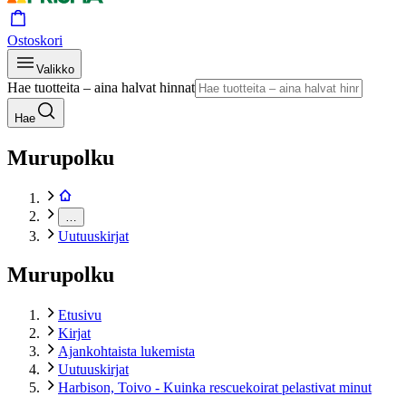
Ostoskori
Valikko
Hae tuotteita – aina halvat hinnat
Hae
Murupolku
…
Uutuuskirjat
Murupolku
Etusivu
Kirjat
Ajankohtaista lukemista
Uutuuskirjat
Harbison, Toivo - Kuinka rescuekoirat pelastivat minut