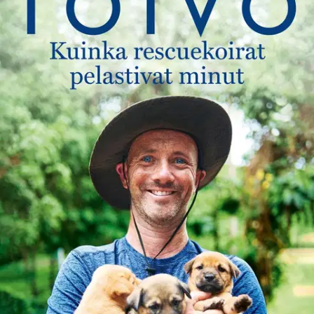
Tuotekuvaus
”Monet luulevat, että minä pelastan koiria, mutta oikeasti ne
pelastivat minut.” Kuinka päihdekoukussa ollut mies löysi raittiuden
ja elämänilon thaimaalaisten rescuekoirien avulla. Huumeet ja
alkoholi veivät menestyneen mainosmiehen mennessään, ja vasta
thaimaalaisessa sairaalassa maatessaan Niall Harbison ymmärsi, että
on aika vaihtaa suuntaa. Pelastus löytyi yllättävästä paikasta –
hylättyjen ja kodittomien koirien parista.
Pian autettavasta tuli
auttaja, kun Niall alkoi hoitaa koiria ja jakaa niiden tarinoita
somessa. Kirjassaan hän kertoo rakkaudesta, jonka voimalla hän
pelastui ja jonka ansiosta hän voi nyt pelastaa katukoiria. Sillä
koirilta hän oppi, ettei pidä luopua toivosta. Tämä on Niallin ja
koirien tarina. Irlantilaislähtöinen Niall Harbison on entinen
mainosalan sarjayrittäjä. Elämänsä pahimman syöksykierteen aikana
hän muutti Thaimaahan, missä hän nykyään pelastaa katukoiria.
Harbisonilla on yli 1,6 miljoonaa seuraajaa Instagramissa.
Näytä lisää
tuotekuvausta