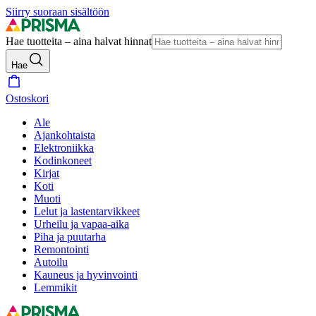
Siirry suoraan sisältöön
Hae tuotteita – aina halvat hinnat
Hae
Ostoskori
Ale
Ajankohtaista
Elektroniikka
Kodinkoneet
Kirjat
Koti
Muoti
Lelut ja lastentarvikkeet
Urheilu ja vapaa-aika
Piha ja puutarha
Remontointi
Autoilu
Kauneus ja hyvinvointi
Lemmikit