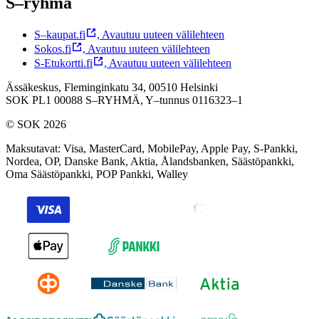
S–ryhmä
S–kaupat.fi
,
Avautuu uuteen välilehteen
Sokos.fi
,
Avautuu uuteen välilehteen
S-Etukortti.fi
,
Avautuu uuteen välilehteen
Ässäkeskus, Fleminginkatu 34, 00510 Helsinki
SOK PL1 00088 S–RYHMÄ,
Y–tunnus 0116323–1
© SOK 2026
Maksutavat
:
Visa, MasterCard, MobilePay, Apple Pay, S-Pankki,
Nordea, OP, Danske Bank, Aktia, Ålandsbanken, Säästöpankki,
Oma Säästöpankki, POP Pankki, Walley