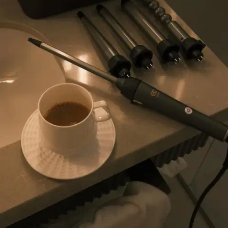
Wilfa
EC by Wilfa Kiharrin Twister
HC1G-160
59,46 €