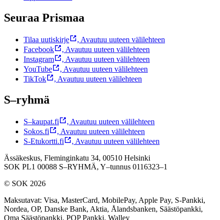
Seuraa Prismaa
Tilaa uutiskirje
,
Avautuu uuteen välilehteen
Facebook
,
Avautuu uuteen välilehteen
Instagram
,
Avautuu uuteen välilehteen
YouTube
,
Avautuu uuteen välilehteen
TikTok
,
Avautuu uuteen välilehteen
S–ryhmä
S–kaupat.fi
,
Avautuu uuteen välilehteen
Sokos.fi
,
Avautuu uuteen välilehteen
S-Etukortti.fi
,
Avautuu uuteen välilehteen
Ässäkeskus, Fleminginkatu 34, 00510 Helsinki
SOK PL1 00088 S–RYHMÄ,
Y–tunnus 0116323–1
© SOK 2026
Maksutavat
:
Visa, MasterCard, MobilePay, Apple Pay, S-Pankki,
Nordea, OP, Danske Bank, Aktia, Ålandsbanken, Säästöpankki,
Oma Säästöpankki, POP Pankki, Walley