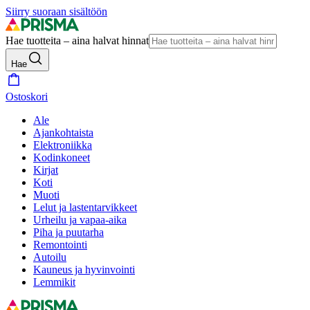
Siirry suoraan sisältöön
Hae tuotteita – aina halvat hinnat
Hae
Ostoskori
Ale
Ajankohtaista
Elektroniikka
Kodinkoneet
Kirjat
Koti
Muoti
Lelut ja lastentarvikkeet
Urheilu ja vapaa-aika
Piha ja puutarha
Remontointi
Autoilu
Kauneus ja hyvinvointi
Lemmikit