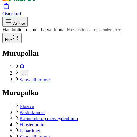
Ostoskori
Valikko
Hae tuotteita – aina halvat hinnat
Hae
Murupolku
…
Sauvakihartimet
Murupolku
Etusivu
Kodinkoneet
Kauneuden- ja terveydenhoito
Hiustenhoito
Kihartimet
Sauvakihartimet