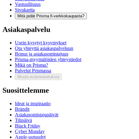
Vastuullisuus
Sivukartta
Mitä pidät Prisma.fi-verkkokaupasta?
Asiakaspalvelu
Usein kysytyt kysymykset
Ota yhteyttä asiakaspalveluun
Bonus ja asiakasomistajuus
Prisma-myymälöiden yhteystiedot
Mikä on Prisma?
Palvelut Prismassa
Muuta evästeasetuksia
Suosittelemme
Ideat ja inspiraatio
Brändit
Asiakasomistajapäivät
Tilipäivä
Black Friday
Cyber Monday
Apple-uutuudet