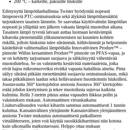
200 °C – karkeille, paksuille hiuksille
Edistynyttä lämpötilanhallintaa Twister hyödyntää nopeasti
lämpeneviä PTC-ominaisuuksia sekä älykästä lämpötilansäätöä
tarjotakseen tasaisen lämmön. Se saavuttaa käyttövalmiin lämpötilan
nopeasti ja ylläpitää sen jälkeen vakaata lämpöä muotoilun aikana.
Tasainen lämpö tyvestä latvaan auttaa luomaan kestävämpiä
kiharoita pienemmällä ylikuumenemisen tai kuumien kohtien
riskillä, jolloin hiuksista tulee sileämmät, kiiltävämmät ja helpommin
käsiteltävät valitsemallasi lämpötilalla Innovatiivinen Produre™ –
pinnoite Wilfan keraaminen Produre™ pinnoite on PFAS-vapaa, ja
se on kehitetty tarjoamaan suojaava ja sähköisyyttä vähentävää
muotoilutehoa. Se on valmistettu kestävistä materiaaleista, jotka
eivät hajoa mikromuoveiksi eivätkä vapauta haitallisia aineita. Pinta
säilyy sileänä pitkään menettämättä suojaavia ominaisuuksiaan, mikä
takaa pitkäikäisen laadun sekä hellävaraisen huomioinnin hiuksillesi.
Joustavuutta 360° kiertojohdon ansiosta Joustava 360° kiertojohto
estää johdon kiertymisen ja tekee muotoilusta sujuvaa kaikista
kulmista. Reilu 3 metrin pituus antaa vapauden liikkua peilin ja
valaistuksen mukaan. Automaattinen virrankatkaisu
Lisäturvallisuuden vuoksi kiharrin sammuu automaattisesti 1 tunnin
kuluttua. Kansainvälinen yleisjännite Kansainvälisen yleisjännitteen
ansiosta Twister mukautuu automaattisesti paikalliseen
virtalähteeseen, joten voit käyttää suosikkikiharrintasi niin kotona
kuin ulkomailla matkustaessasi. Helppo ottaa mukaan