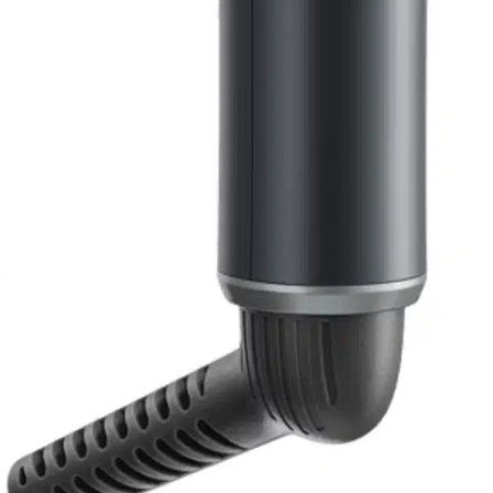
Tarkista myymäläsaatavuus
Tuotekuvaus
EC by Wilfa Twister kiharrin on suunniteltu monipuolisuus ja
joustavuus edellä. Viiden keraamisella pinnoitteella varustetun
kiharrinosan ansiosta se tarjoaa loputtomasti mahdollisuuksia luoda
kaikkea pehmeistä aalloista selkeisiin kiharoihin. Kiharrinosaa voi
käyttää pysty- tai vaaka-asennossa. 5 kiharrinta yhdessä Viidellä
vaihdettavalla kiharrinosalla yhdellä laitteella voit luoda useita eri
tyylejä aina selkeistä kiharoista ilmaviin, huolettomiin aaltoihin.
Kierrä ja napsauta vaihtaaksesi päätä ja valitaksesi päivän tyyli:
Ohut neliönmallinen sauva 8 x 10 mm – pieniä, selkeitä
kiharoita ja lisää tekstuuria
Pyöreä sauva Ø19 – klassisen pehmeää kiharaa
Pyöreä sauva Ø25 – ilmavaa, aaltoilevampaa kiharaa