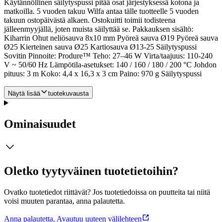
Käytännöllinen säilytyspussi pitää osat järjestyksessä kotona ja
matkoilla. 5 vuoden takuu Wilfa antaa tälle tuotteelle 5 vuoden
takuun ostopäivästä alkaen. Ostokuitti toimii todisteena
jälleenmyyjällä, joten muista säilyttää se. Pakkauksen sisältö:
Kiharrin Ohut neliösauva 8x10 mm Pyöreä sauva Ø19 Pyöreä sauva
Ø25 Kierteinen sauva Ø25 Kartiosauva Ø13-25 Säilytyspussi
Sovitin Pinnoite: Produre™ Teho: 27–46 W Virta/taajuus: 110-240
V ~ 50/60 Hz Lämpötila-asetukset: 140 / 160 / 180 / 200 °C Johdon
pituus: 3 m Koko: 4,4 x 16,3 x 3 cm Paino: 970 g Säilytyspussi
Näytä lisää
tuotekuvausta
Ominaisuudet
Oletko tyytyväinen tuotetietoihin?
Ovatko tuotetiedot riittävät? Jos tuotetiedoissa on puutteita tai niitä
voisi muuten parantaa, anna palautetta.
Anna palautetta
,
Avautuu uuteen välilehteen