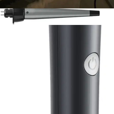
Asiakasomistajahinta
Hinta ilman S-Etukorttia:
69,95 €
Verkkokaupan hinta
Valitse toimitustapa
Nouto myymälästä
Toimitus
Ilmainen
Kotiin tai noutopisteeseen
Alk. 0 €
Siirry valitsemaan myymälä
Ilmainen toimitus yli 100 €:n tilauksille
Postin pakettiautomaattiin tai
palvelupisteeseen!
Etu ei koske Suuri‑lisäpalvelulla toimitettavia tuotteita.