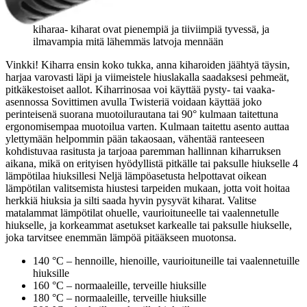
Kierteinen sauva Ø25 – täydellinen rentoon aaltokiharaan
Kartiosauva Ø13–25 – muodostaa luonnollisen näköiset
kiharaa- kiharat ovat pienempiä ja tiiviimpiä tyvessä, ja
ilmavampia mitä lähemmäs latvoja mennään
Vinkki! Kiharra ensin koko tukka, anna kiharoiden jäähtyä täysin,
harjaa varovasti läpi ja viimeistele hiuslakalla saadaksesi pehmeät,
pitkäkestoiset aallot. Kiharrinosaa voi käyttää pysty- tai vaaka-
asennossa Sovittimen avulla Twisteriä voidaan käyttää joko
perinteisenä suorana muotoilurautana tai 90° kulmaan taitettuna
ergonomisempaa muotoilua varten. Kulmaan taitettu asento auttaa
ylettymään helpommin pään takaosaan, vähentää ranteeseen
kohdistuvaa rasitusta ja tarjoaa paremman hallinnan kiharruksen
aikana, mikä on erityisen hyödyllistä pitkälle tai paksulle hiukselle 4
lämpötilaa hiuksillesi Neljä lämpöasetusta helpottavat oikean
lämpötilan valitsemista hiustesi tarpeiden mukaan, jotta voit hoitaa
herkkiä hiuksia ja silti saada hyvin pysyvät kiharat. Valitse
matalammat lämpötilat ohuelle, vaurioituneelle tai vaalennetulle
hiukselle, ja korkeammat asetukset karkealle tai paksulle hiukselle,
joka tarvitsee enemmän lämpöä pitääkseen muotonsa.
140 °C – hennoille, hienoille, vaurioituneille tai vaalennetuille
hiuksille
160 °C – normaaleille, terveille hiuksille
180 °C – normaaleille, terveille hiuksille