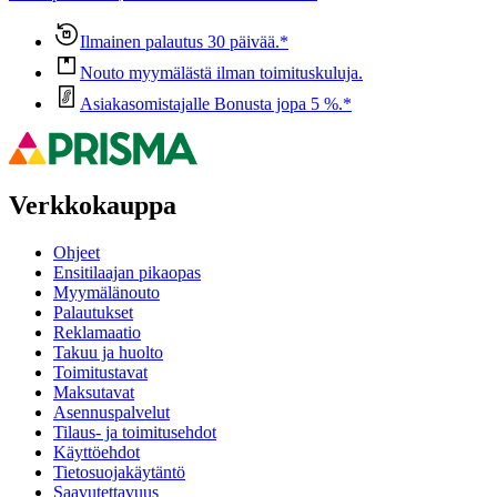
Ilmainen palautus 30 päivää.*
Nouto myymälästä ilman toimituskuluja.
Asiakasomistajalle Bonusta jopa 5 %.*
Verkkokauppa
Ohjeet
Ensitilaajan pikaopas
Myymälänouto
Palautukset
Reklamaatio
Takuu ja huolto
Toimitustavat
Maksutavat
Asennuspalvelut
Tilaus- ja toimitusehdot
Käyttöehdot
Tietosuojakäytäntö
Saavutettavuus