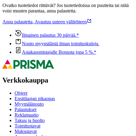
Ovatko tuotetiedot riittävät? Jos tuotetiedoissa on puutteita tai niitä
voisi muuten parantaa, anna palautetta.
Anna palautetta
,
Avautuu uuteen välilehteen
Ilmainen palautus 30 päivää.*
Nouto myymälästä ilman toimituskuluja.
Asiakasomistajalle Bonusta jopa 5 %.*
Verkkokauppa
Ohjeet
Ensitilaajan pikaopas
Myymälänouto
Palautukset
Reklamaatio
Takuu ja huolto
Toimitustavat
Maksutavat