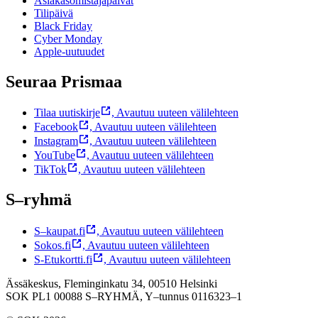
Asiakasomistajapäivät
Tilipäivä
Black Friday
Cyber Monday
Apple-uutuudet
Seuraa Prismaa
Tilaa uutiskirje
,
Avautuu uuteen välilehteen
Facebook
,
Avautuu uuteen välilehteen
Instagram
,
Avautuu uuteen välilehteen
YouTube
,
Avautuu uuteen välilehteen
TikTok
,
Avautuu uuteen välilehteen
S–ryhmä
S–kaupat.fi
,
Avautuu uuteen välilehteen
Sokos.fi
,
Avautuu uuteen välilehteen
S-Etukortti.fi
,
Avautuu uuteen välilehteen
Ässäkeskus, Fleminginkatu 34, 00510 Helsinki
SOK PL1 00088 S–RYHMÄ,
Y–tunnus 0116323–1