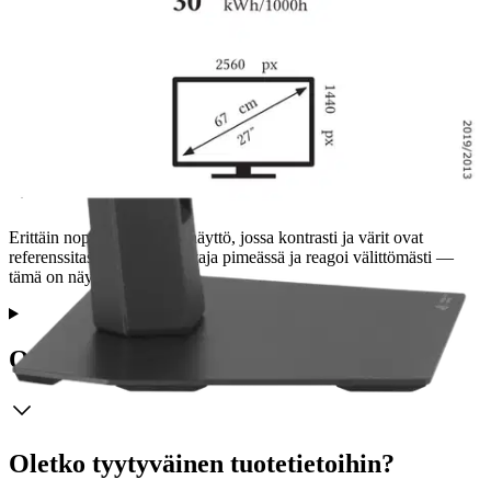
Ei saatavilla
Tuotekuvaus
Erittäin nopea OLED‑pelinäyttö, jossa kontrasti ja värit ovat
referenssitasoa. Näe vastustaja pimeässä ja reagoi välittömästi —
tämä on näyttö, jolla erotut.
Ominaisuudet
Oletko tyytyväinen tuotetietoihin?