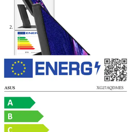
ASUS
Asus pelinäyttö
XG27AQDMES 27" OLED
449,65 €
Asiakasomistajahinta