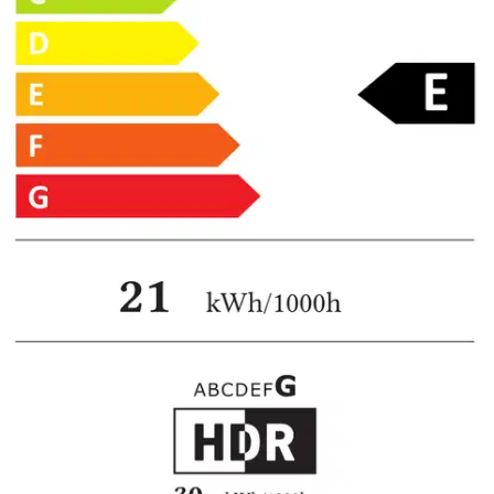
Hinta ilman S-Etukorttia:
529,00 €
Verkkokaupan hinta
Valitse toimitustapa
Nouto myymälästä
Toimitus
Ei saatavilla
Kotiin tai noutopisteeseen
Alk. 0 €
Ilmainen toimitus yli 100 €:n tilauksille
Postin pakettiautomaattiin tai
palvelupisteeseen!
Etu ei koske Suuri‑lisäpalvelulla toimitettavia tuotteita.
Tarkista myymäläsaatavuus