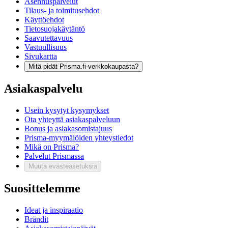
Asennuspalvelut
Tilaus- ja toimitusehdot
Käyttöehdot
Tietosuojakäytäntö
Saavutettavuus
Vastuullisuus
Sivukartta
Mitä pidät Prisma.fi-verkkokaupasta?
Asiakaspalvelu
Usein kysytyt kysymykset
Ota yhteyttä asiakaspalveluun
Bonus ja asiakasomistajuus
Prisma-myymälöiden yhteystiedot
Mikä on Prisma?
Palvelut Prismassa
Muuta evästeasetuksia
Suosittelemme
Ideat ja inspiraatio
Brändit