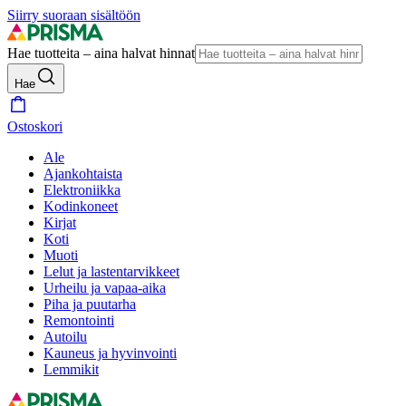
Siirry suoraan sisältöön
Hae tuotteita – aina halvat hinnat
Hae
Ostoskori
Ale
Ajankohtaista
Elektroniikka
Kodinkoneet
Kirjat
Koti
Muoti
Lelut ja lastentarvikkeet
Urheilu ja vapaa-aika
Piha ja puutarha
Remontointi
Autoilu
Kauneus ja hyvinvointi
Lemmikit