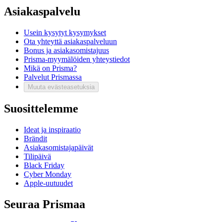
Asiakaspalvelu
Usein kysytyt kysymykset
Ota yhteyttä asiakaspalveluun
Bonus ja asiakasomistajuus
Prisma-myymälöiden yhteystiedot
Mikä on Prisma?
Palvelut Prismassa
Muuta evästeasetuksia
Suosittelemme
Ideat ja inspiraatio
Brändit
Asiakasomistajapäivät
Tilipäivä
Black Friday
Cyber Monday
Apple-uutuudet
Seuraa Prismaa