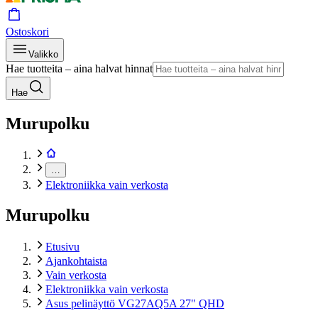
Ostoskori
Valikko
Hae tuotteita – aina halvat hinnat
Hae
Murupolku
…
Elektroniikka vain verkosta
Murupolku
Etusivu
Ajankohtaista
Vain verkosta
Elektroniikka vain verkosta
Asus pelinäyttö VG27AQ5A 27" QHD