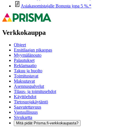
Asiakasomistajalle Bonusta jopa 5 %.*
Verkkokauppa
Ohjeet
Ensitilaajan pikaopas
Myymälänouto
Palautukset
Reklamaatio
Takuu ja huolto
Toimitustavat
Maksutavat
Asennuspalvelut
Tilaus- ja toimitusehdot
Käyttöehdot
Tietosuojakäytäntö
Saavutettavuus
Vastuullisuus
Sivukartta
Mitä pidät Prisma.fi-verkkokaupasta?