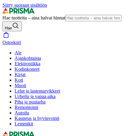
Siirry suoraan sisältöön
Hae tuotteita – aina halvat hinnat
Hae
Ostoskori
Ale
Ajankohtaista
Elektroniikka
Kodinkoneet
Kirjat
Koti
Muoti
Lelut ja lastentarvikkeet
Urheilu ja vapaa-aika
Piha ja puutarha
Remontointi
Autoilu
Kauneus ja hyvinvointi
Lemmikit