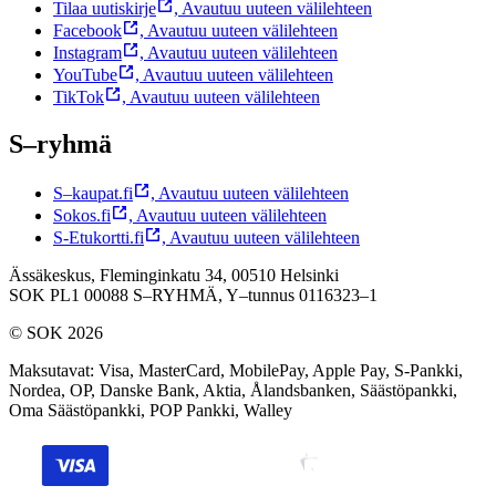
Tilaa uutiskirje
,
Avautuu uuteen välilehteen
Facebook
,
Avautuu uuteen välilehteen
Instagram
,
Avautuu uuteen välilehteen
YouTube
,
Avautuu uuteen välilehteen
TikTok
,
Avautuu uuteen välilehteen
S–ryhmä
S–kaupat.fi
,
Avautuu uuteen välilehteen
Sokos.fi
,
Avautuu uuteen välilehteen
S-Etukortti.fi
,
Avautuu uuteen välilehteen
Ässäkeskus, Fleminginkatu 34, 00510 Helsinki
SOK PL1 00088 S–RYHMÄ,
Y–tunnus 0116323–1
© SOK 2026
Maksutavat
:
Visa, MasterCard, MobilePay, Apple Pay, S-Pankki,
Nordea, OP, Danske Bank, Aktia, Ålandsbanken, Säästöpankki,
Oma Säästöpankki, POP Pankki, Walley