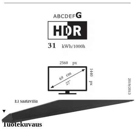
Ilmainen toimitus yli 100 €:n tilauksille
Postin pakettiautomaattiin tai
palvelupisteeseen!
Etu ei koske Suuri‑lisäpalvelulla toimitettavia tuotteita.
Tarkista myymäläsaatavuus
Ei saatavilla
Tuotekuvaus