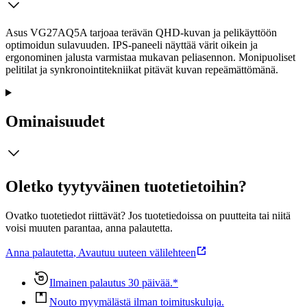
Asus VG27AQ5A tarjoaa terävän QHD‑kuvan ja pelikäyttöön
optimoidun sulavuuden. IPS‑paneeli näyttää värit oikein ja
ergonominen jalusta varmistaa mukavan peliasennon. Monipuoliset
pelitilat ja synkronointitekniikat pitävät kuvan repeämättömänä.
Ominaisuudet
Oletko tyytyväinen tuotetietoihin?
Ovatko tuotetiedot riittävät? Jos tuotetiedoissa on puutteita tai niitä
voisi muuten parantaa, anna palautetta.
Anna palautetta
,
Avautuu uuteen välilehteen
Ilmainen palautus 30 päivää.*
Nouto myymälästä ilman toimituskuluja.