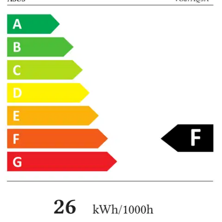
ASUS
Asus pelinäyttö VG27AQ5A
27" QHD
211,65 €
Asiakasomistajahinta
Hinta ilman S-Etukorttia:
249,00 €
Verkkokaupan hinta
Valitse toimitustapa
Nouto myymälästä
Toimitus
Ei saatavilla
Kotiin tai noutopisteeseen
Alk. 0 €