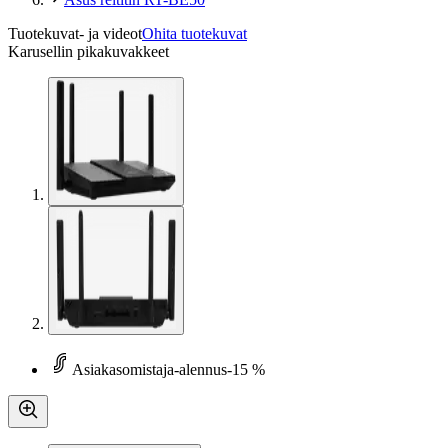
Tuotekuvat- ja videot
Ohita tuotekuvat
Karusellin pikakuvakkeet
Asiakasomistaja-alennus
-15 %