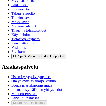
Myymälänouto
Palautukset
Reklamaatio
Takuu ja huolto
Toimitustavat
Maksutavat
Asennuspalvelut
Tilaus- ja toimitusehdot
Käyttöehdot
Tietosuojakäytäntö
Saavutettavuus
Vastuullisuus
Sivukartta
Mitä pidät Prisma.fi-verkkokaupasta?
Asiakaspalvelu
Usein kysytyt kysymykset
Ota yhteyttä asiakaspalveluun
Bonus ja asiakasomistajuus
Prisma-myymälöiden yhteystiedot
Mikä on Prisma?
Palvelut Prismassa
Muuta evästeasetuksia