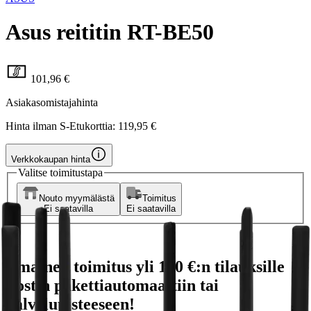
Asus reititin RT-BE50
101,96 €
Asiakasomistajahinta
Hinta ilman S-Etukorttia:
119,95 €
Verkkokaupan hinta
Valitse toimitustapa
Nouto myymälästä
Toimitus
Ei saatavilla
Ei saatavilla
Ilmainen toimitus yli 100 €:n tilauksille
Postin pakettiautomaattiin tai
palvelupisteeseen!