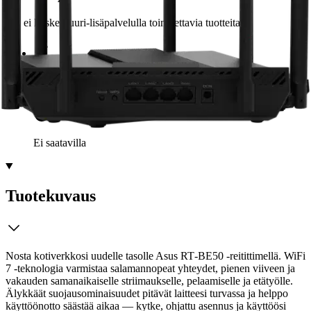
Etu ei koske Suuri‑lisäpalvelulla toimitettavia tuotteita.
Tarkista myymäläsaatavuus
Ei saatavilla
Tuotekuvaus
Nosta kotiverkkosi uudelle tasolle Asus RT‑BE50 ‑reitittimellä. WiFi
7 ‑teknologia varmistaa salamannopeat yhteydet, pienen viiveen ja
vakauden samanaikaiselle striimaukselle, pelaamiselle ja etätyölle.
Älykkäät suojausominaisuudet pitävät laitteesi turvassa ja helppo
käyttöönotto säästää aikaa — kytke, ohjattu asennus ja käyttöösi