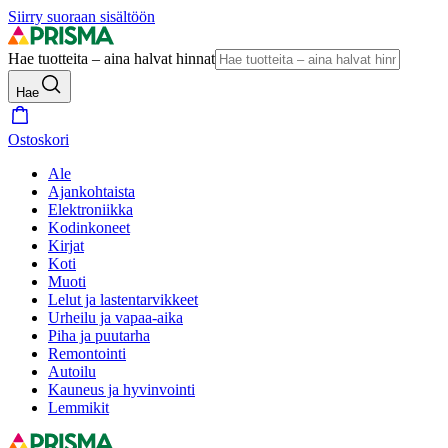
Siirry suoraan sisältöön
Hae tuotteita – aina halvat hinnat
Hae
Ostoskori
Ale
Ajankohtaista
Elektroniikka
Kodinkoneet
Kirjat
Koti
Muoti
Lelut ja lastentarvikkeet
Urheilu ja vapaa-aika
Piha ja puutarha
Remontointi
Autoilu
Kauneus ja hyvinvointi
Lemmikit