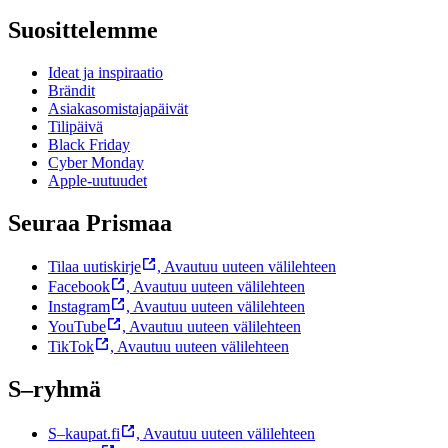
Suosittelemme
Ideat ja inspiraatio
Brändit
Asiakasomistajapäivät
Tilipäivä
Black Friday
Cyber Monday
Apple-uutuudet
Seuraa Prismaa
Tilaa uutiskirje
,
Avautuu uuteen välilehteen
Facebook
,
Avautuu uuteen välilehteen
Instagram
,
Avautuu uuteen välilehteen
YouTube
,
Avautuu uuteen välilehteen
TikTok
,
Avautuu uuteen välilehteen
S–ryhmä
S–kaupat.fi
,
Avautuu uuteen välilehteen