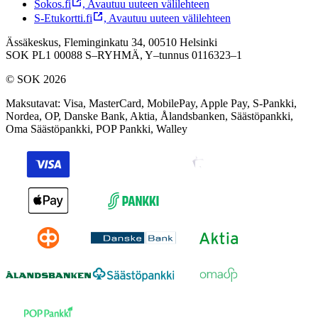
Sokos.fi
,
Avautuu uuteen välilehteen
S-Etukortti.fi
,
Avautuu uuteen välilehteen
Ässäkeskus, Fleminginkatu 34, 00510 Helsinki
SOK PL1 00088 S–RYHMÄ,
Y–tunnus 0116323–1
© SOK 2026
Maksutavat
:
Visa, MasterCard, MobilePay, Apple Pay, S-Pankki,
Nordea, OP, Danske Bank, Aktia, Ålandsbanken, Säästöpankki,
Oma Säästöpankki, POP Pankki, Walley