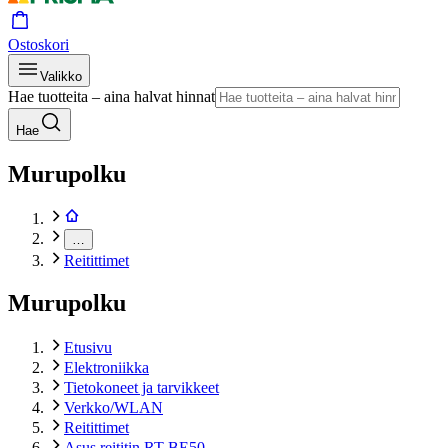
Ostoskori
Valikko
Hae tuotteita – aina halvat hinnat
Hae
Murupolku
…
Reitittimet
Murupolku
Etusivu
Elektroniikka
Tietokoneet ja tarvikkeet
Verkko/WLAN
Reitittimet
Asus reititin RT-BE50