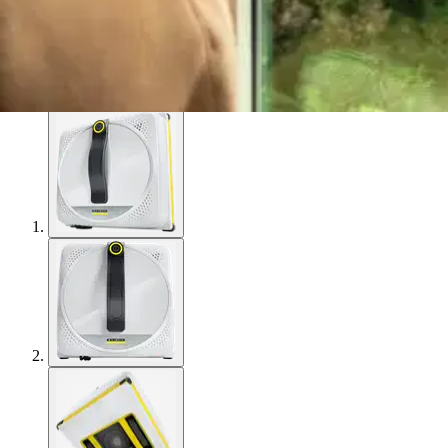
Karusellin nuolipainikkeet
Seuraava
Karusellin pikakuvakkeet