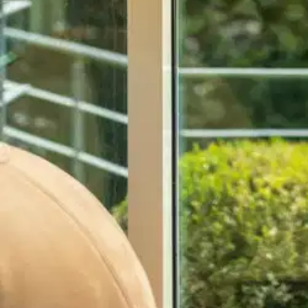
Asiakasomistaja-alennus
-15 %
Avaa kuva suurempana
Avaa kuva suurempana
Avaa kuva suurempana
Avaa kuva suurempana
Avaa kuva suurempana
Avaa kuva suurempana
Avaa kuva suurempana
Avaa kuva suurempana
Avaa kuva suurempana
Avaa kuva suurempana
Avaa kuva suurempana
Avaa kuva suurempana
Avaa kuva suurempana
Avaa kuva suurempana