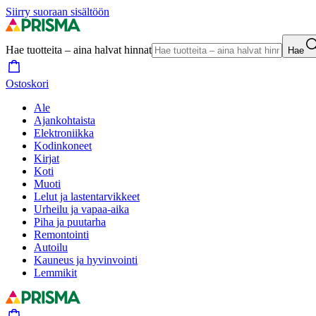
Siirry suoraan sisältöön
Hae tuotteita – aina halvat hinnat
Hae
Ostoskori
Ale
Ajankohtaista
Elektroniikka
Kodinkoneet
Kirjat
Koti
Muoti
Lelut ja lastentarvikkeet
Urheilu ja vapaa-aika
Piha ja puutarha
Remontointi
Autoilu
Kauneus ja hyvinvointi
Lemmikit