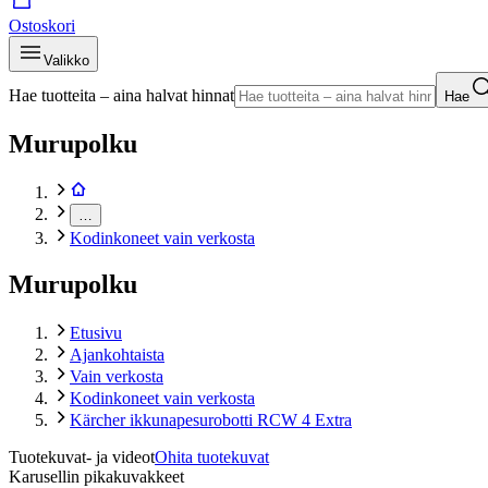
Ostoskori
Valikko
Hae tuotteita – aina halvat hinnat
Hae
Murupolku
…
Kodinkoneet vain verkosta
Murupolku
Etusivu
Ajankohtaista
Vain verkosta
Kodinkoneet vain verkosta
Kärcher ikkunapesurobotti RCW 4 Extra
Tuotekuvat- ja videot
Ohita tuotekuvat
Karusellin pikakuvakkeet