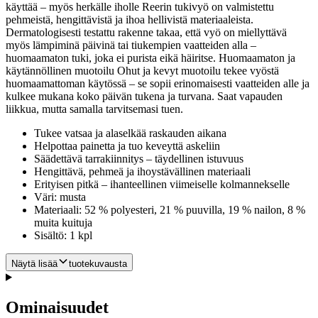
käyttää – myös herkälle iholle Reerin tukivyö on valmistettu
pehmeistä, hengittävistä ja ihoa hellivistä materiaaleista.
Dermatologisesti testattu rakenne takaa, että vyö on miellyttävä
myös lämpiminä päivinä tai tiukempien vaatteiden alla –
huomaamaton tuki, joka ei purista eikä häiritse. Huomaamaton ja
käytännöllinen muotoilu Ohut ja kevyt muotoilu tekee vyöstä
huomaamattoman käytössä – se sopii erinomaisesti vaatteiden alle ja
kulkee mukana koko päivän tukena ja turvana. Saat vapauden
liikkua, mutta samalla tarvitsemasi tuen.
Tukee vatsaa ja alaselkää raskauden aikana
Helpottaa painetta ja tuo keveyttä askeliin
Säädettävä tarrakiinnitys – täydellinen istuvuus
Hengittävä, pehmeä ja ihoystävällinen materiaali
Erityisen pitkä – ihanteellinen viimeiselle kolmannekselle
Väri: musta
Materiaali: 52 % polyesteri, 21 % puuvilla, 19 % nailon, 8 %
muita kuituja
Sisältö: 1 kpl
Näytä lisää
tuotekuvausta
Ominaisuudet