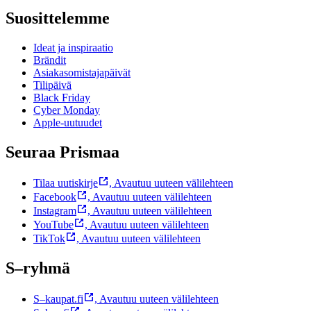
Suosittelemme
Ideat ja inspiraatio
Brändit
Asiakasomistajapäivät
Tilipäivä
Black Friday
Cyber Monday
Apple-uutuudet
Seuraa Prismaa
Tilaa uutiskirje
,
Avautuu uuteen välilehteen
Facebook
,
Avautuu uuteen välilehteen
Instagram
,
Avautuu uuteen välilehteen
YouTube
,
Avautuu uuteen välilehteen
TikTok
,
Avautuu uuteen välilehteen
S–ryhmä
S–kaupat.fi
,
Avautuu uuteen välilehteen