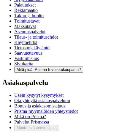
Palautukset
Reklamaatio
Takuu ja huolto
Toimitustavat
Maksutavat
Asennuspalvelut
Tilaus- ja toimitusehdot
Käyttöehdot
Tietosuojakäytäntö
Saavutettavuus
Vastuullisuus
Sivukartta
Mitä pidät Prisma.fi-verkkokaupasta?
Asiakaspalvelu
Usein kysytyt kysymykset
Ota yhteyttä asiakaspalveluun
Bonus ja asiakasomistajuus
Prisma-myymälöiden yhteystiedot
Mikä on Prisma?
Palvelut Prismassa
Muuta evästeasetuksia