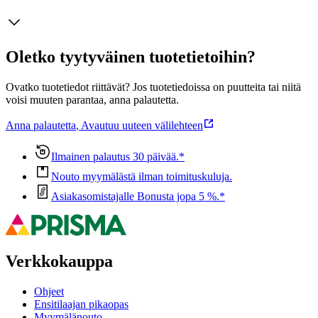
Oletko tyytyväinen tuotetietoihin?
Ovatko tuotetiedot riittävät? Jos tuotetiedoissa on puutteita tai niitä
voisi muuten parantaa, anna palautetta.
Anna palautetta
,
Avautuu uuteen välilehteen
Ilmainen palautus 30 päivää.*
Nouto myymälästä ilman toimituskuluja.
Asiakasomistajalle Bonusta jopa 5 %.*
Verkkokauppa
Ohjeet
Ensitilaajan pikaopas
Myymälänouto