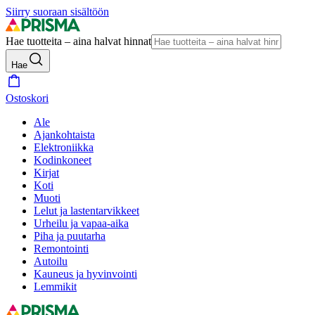
Siirry suoraan sisältöön
Hae tuotteita – aina halvat hinnat
Hae
Ostoskori
Ale
Ajankohtaista
Elektroniikka
Kodinkoneet
Kirjat
Koti
Muoti
Lelut ja lastentarvikkeet
Urheilu ja vapaa-aika
Piha ja puutarha
Remontointi
Autoilu
Kauneus ja hyvinvointi
Lemmikit