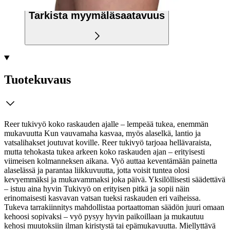
Tarkista myymäläsaatavuus
Tuotekuvaus
Reer tukivyö koko raskauden ajalle – lempeää tukea, enemmän
mukavuutta Kun vauvamaha kasvaa, myös alaselkä, lantio ja
vatsalihakset joutuvat koville. Reer tukivyö tarjoaa hellävaraista,
mutta tehokasta tukea arkeen koko raskauden ajan – erityisesti
viimeisen kolmanneksen aikana. Vyö auttaa keventämään painetta
alaselässä ja parantaa liikkuvuutta, jotta voisit tuntea olosi
kevyemmäksi ja mukavammaksi joka päivä.
Yksilöllisesti säädettävä
– istuu aina hyvin Tukivyö on erityisen pitkä ja sopii näin
erinomaisesti kasvavan vatsan tueksi raskauden eri vaiheissa.
Tukeva tarrakiinnitys mahdollistaa portaattoman säädön juuri omaan
kehoosi sopivaksi – vyö pysyy hyvin paikoillaan ja mukautuu
kehosi muutoksiin ilman kiristystä tai epämukavuutta. Miellyttävä