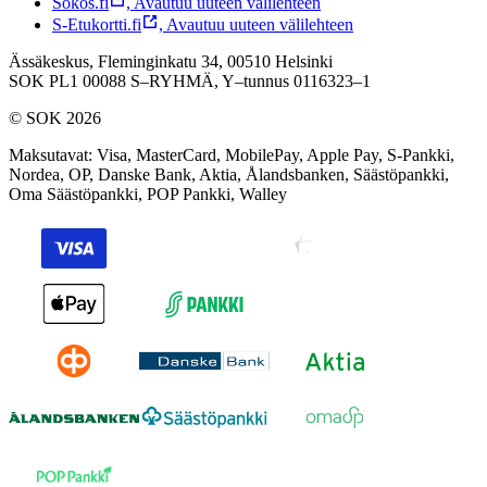
Sokos.fi
,
Avautuu uuteen välilehteen
S-Etukortti.fi
,
Avautuu uuteen välilehteen
Ässäkeskus, Fleminginkatu 34, 00510 Helsinki
SOK PL1 00088 S–RYHMÄ,
Y–tunnus 0116323–1
© SOK 2026
Maksutavat
:
Visa, MasterCard, MobilePay, Apple Pay, S-Pankki,
Nordea, OP, Danske Bank, Aktia, Ålandsbanken, Säästöpankki,
Oma Säästöpankki, POP Pankki, Walley