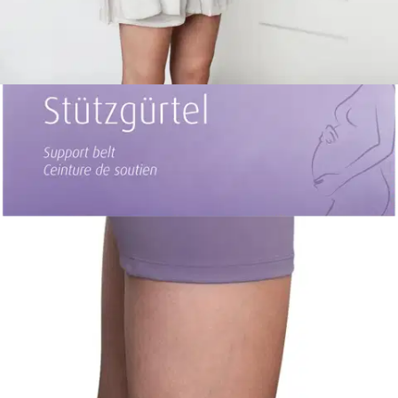
18,66 €
Asiakasomistajahinta
Hinta ilman S-Etukorttia:
21,95 €
Verkkokaupan hinta
Valitse toimitustapa
Nouto myymälästä
Toimitus
Ilmainen
Kotiin tai noutopisteeseen
Alk. 0 €
Siirry valitsemaan myymälä
Ilmainen toimitus yli 100 €:n tilauksille
Postin pakettiautomaattiin tai
palvelupisteeseen!
Etu ei koske Suuri‑lisäpalvelulla toimitettavia tuotteita.