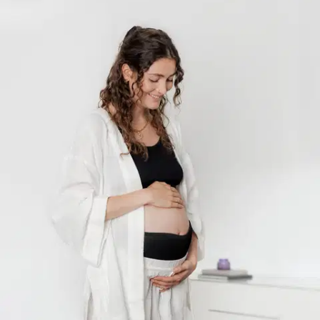
ReeR
Reer mama raskausajan
tukivyö