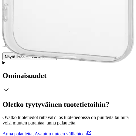
OnePlus 15 puhelimen kanssa. Kuori on läpinäkyvä. MENOSSA
MUKANA Silikonisuoja pysyy puhelimen ympärillä napakasti ja
tarjoaa hyvää pitoa kuivillakin käsillä käytettäessä.
NAPIT
TALLELLA Kuori on räätälöity mainitulle puhelimelle, joten
painikkeisiin ja liitäntöihin pääsee helposti käsiksi eikä suojaa
tarvitse turhaan irrottaa puhelimesta. KESTÄÄ KULUTUSTA
Kuori on kauttaaltaan valmistettu kulutusta kestävästä TPU-
muovista. Lopputuloksena on ammattitaidolla valmistettu ja
laadukas puhelimen suojakuori.
Näytä lisää
tuotekuvausta
Ominaisuudet
Oletko tyytyväinen tuotetietoihin?
Ovatko tuotetiedot riittävät? Jos tuotetiedoissa on puutteita tai niitä
voisi muuten parantaa, anna palautetta.
Anna palautetta
,
Avautuu uuteen välilehteen