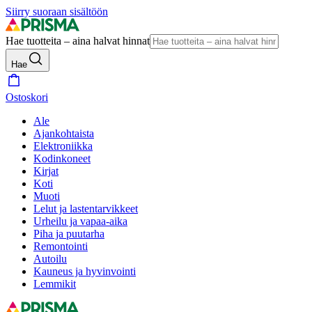
Siirry suoraan sisältöön
Hae tuotteita – aina halvat hinnat
Hae
Ostoskori
Ale
Ajankohtaista
Elektroniikka
Kodinkoneet
Kirjat
Koti
Muoti
Lelut ja lastentarvikkeet
Urheilu ja vapaa-aika
Piha ja puutarha
Remontointi
Autoilu
Kauneus ja hyvinvointi
Lemmikit