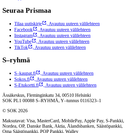
Seuraa Prismaa
Tilaa uutiskirje
,
Avautuu uuteen välilehteen
Facebook
,
Avautuu uuteen välilehteen
Instagram
,
Avautuu uuteen välilehteen
YouTube
,
Avautuu uuteen välilehteen
TikTok
,
Avautuu uuteen välilehteen
S–ryhmä
S–kaupat.fi
,
Avautuu uuteen välilehteen
Sokos.fi
,
Avautuu uuteen välilehteen
S-Etukortti.fi
,
Avautuu uuteen välilehteen
Ässäkeskus, Fleminginkatu 34, 00510 Helsinki
SOK PL1 00088 S–RYHMÄ,
Y–tunnus 0116323–1
© SOK 2026
Maksutavat
:
Visa, MasterCard, MobilePay, Apple Pay, S-Pankki,
Nordea, OP, Danske Bank, Aktia, Ålandsbanken, Säästöpankki,
Oma Säästöpankki, POP Pankki, Walley