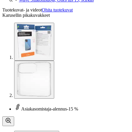
Tuotekuvat- ja videot
Ohita tuotekuvat
Karusellin pikakuvakkeet
Asiakasomistaja-alennus
-15 %