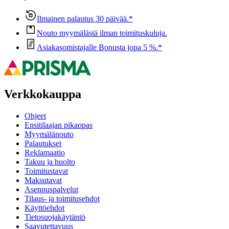
Ilmainen palautus 30 päivää.*
Nouto myymälästä ilman toimituskuluja.
Asiakasomistajalle Bonusta jopa 5 %.*
Verkkokauppa
Ohjeet
Ensitilaajan pikaopas
Myymälänouto
Palautukset
Reklamaatio
Takuu ja huolto
Toimitustavat
Maksutavat
Asennuspalvelut
Tilaus- ja toimitusehdot
Käyttöehdot
Tietosuojakäytäntö
Saavutettavuus