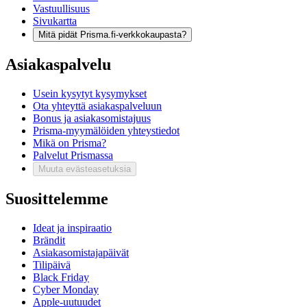
Vastuullisuus
Sivukartta
Mitä pidät Prisma.fi-verkkokaupasta?
Asiakaspalvelu
Usein kysytyt kysymykset
Ota yhteyttä asiakaspalveluun
Bonus ja asiakasomistajuus
Prisma-myymälöiden yhteystiedot
Mikä on Prisma?
Palvelut Prismassa
Muuta evästeasetuksia
Suosittelemme
Ideat ja inspiraatio
Brändit
Asiakasomistajapäivät
Tilipäivä
Black Friday
Cyber Monday
Apple-uutuudet