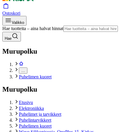
Ostoskori
Valikko
Hae tuotteita – aina halvat hinnat
Hae
Murupolku
…
Puhelimen kuoret
Murupolku
Etusivu
Elektroniikka
Puhelimet ja tarvikkeet
Puhelintarvikkeet
Puhelimen kuoret
Wave Silikonisuoja, OnePlus 15, Kirkas