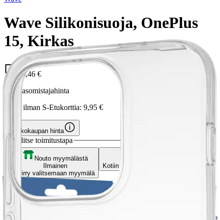
Wave Silikonisuoja, OnePlus
15, Kirkas
8,46 €
Asiakasomistajahinta
Hinta ilman S-Etukorttia:
9,95 €
Verkkokaupan hinta
Valitse toimitustapa
Nouto myymälästä
Toimitus
Ilmainen
Kotiin tai noutopisteeseen
Alk. 0 €
Siirry valitsemaan myymälä
Ilmainen toimitus yli 100 €:n tilauksille