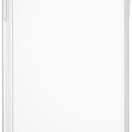
Postin pakettiautomaattiin tai
palvelupisteeseen!
Etu ei koske Suuri‑lisäpalvelulla toimitettavia tuotteita.
Tarkista myymäläsaatavuus
Tuotekuvaus
Wave Silikonisuoja on kulutusta kestävästä silikonimuovista
valmistettu matkapuhelimen suojakuori, joka muotoilunsa ansiosta
suojaa puhelimen reunoja ja taustaa kattavasti, lisäämättä kuitenkaan
paljoa paksuutta puhelimen ympärille. Tämä kuori on yhteensopiva