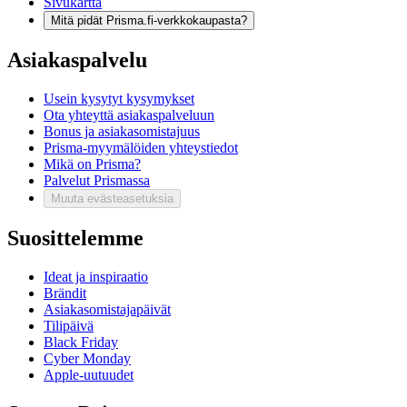
Sivukartta
Mitä pidät Prisma.fi-verkkokaupasta?
Asiakaspalvelu
Usein kysytyt kysymykset
Ota yhteyttä asiakaspalveluun
Bonus ja asiakasomistajuus
Prisma-myymälöiden yhteystiedot
Mikä on Prisma?
Palvelut Prismassa
Muuta evästeasetuksia
Suosittelemme
Ideat ja inspiraatio
Brändit
Asiakasomistajapäivät
Tilipäivä
Black Friday
Cyber Monday
Apple-uutuudet