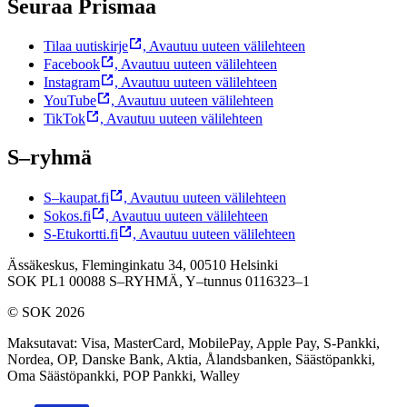
Seuraa Prismaa
Tilaa uutiskirje
,
Avautuu uuteen välilehteen
Facebook
,
Avautuu uuteen välilehteen
Instagram
,
Avautuu uuteen välilehteen
YouTube
,
Avautuu uuteen välilehteen
TikTok
,
Avautuu uuteen välilehteen
S–ryhmä
S–kaupat.fi
,
Avautuu uuteen välilehteen
Sokos.fi
,
Avautuu uuteen välilehteen
S-Etukortti.fi
,
Avautuu uuteen välilehteen
Ässäkeskus, Fleminginkatu 34, 00510 Helsinki
SOK PL1 00088 S–RYHMÄ,
Y–tunnus 0116323–1
© SOK 2026
Maksutavat
:
Visa, MasterCard, MobilePay, Apple Pay, S-Pankki,
Nordea, OP, Danske Bank, Aktia, Ålandsbanken, Säästöpankki,
Oma Säästöpankki, POP Pankki, Walley