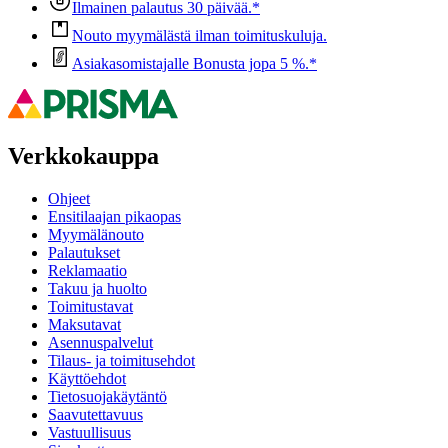
Ilmainen palautus 30 päivää.*
Nouto myymälästä ilman toimituskuluja.
Asiakasomistajalle Bonusta jopa 5 %.*
Verkkokauppa
Ohjeet
Ensitilaajan pikaopas
Myymälänouto
Palautukset
Reklamaatio
Takuu ja huolto
Toimitustavat
Maksutavat
Asennuspalvelut
Tilaus- ja toimitusehdot
Käyttöehdot
Tietosuojakäytäntö
Saavutettavuus
Vastuullisuus