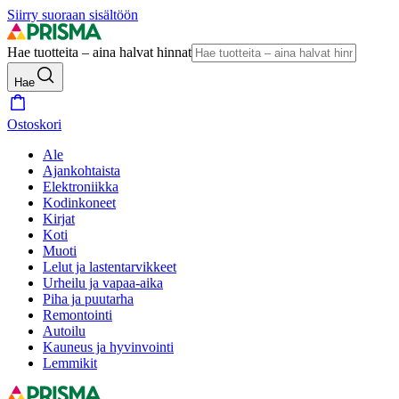
Siirry suoraan sisältöön
Hae tuotteita – aina halvat hinnat
Hae
Ostoskori
Ale
Ajankohtaista
Elektroniikka
Kodinkoneet
Kirjat
Koti
Muoti
Lelut ja lastentarvikkeet
Urheilu ja vapaa-aika
Piha ja puutarha
Remontointi
Autoilu
Kauneus ja hyvinvointi
Lemmikit