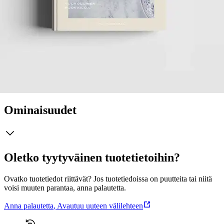
lämpimän neilikkaista ja kanelista tuoksua. Reseptinikkari Tiia
Vuorenmaa kieltäytyy harvoin kutsusta puurolle. Useimmiten hän
kuitenkin asettuu itse kauhan varteen hauduttamaan paitsi
mielettömiä makuelämyksiä, myös mieltä ja kehoa lämmittäviä
ruokahetkiä. Ravitsemusterapeuttina (TtM) Tiialle on tärkeää, että
jokainen voisi kokea turvaa ja rauhaa asettua ruokapöytään juuri
sellaisena kuin on. A
Näytä lisää
tuotekuvausta
Ominaisuudet
Oletko tyytyväinen tuotetietoihin?
Ovatko tuotetiedot riittävät? Jos tuotetiedoissa on puutteita tai niitä
voisi muuten parantaa, anna palautetta.
Anna palautetta
,
Avautuu uuteen välilehteen