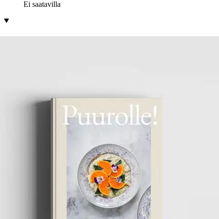
Ei saatavilla
Tuotekuvaus
Ylistys puurolle sekä ruoasta nauttimisen ilolle! Oletko utelias
keittiössä? Tai käännytkö jo nyt toistuvasti puuron puoleen? Kun
lisätään ripaus läsnäoloa, lempeyttä sekä mieluisa ruokailuympäristö,
on elämys aidosti nautinnollinen. Puurolle! - Kulhollinen ruokailoa
antaa arkeen ja juhlaan pieniä valonpilkahduksia, jotka hetkittäin
valaisevat tavallista tiistaiaamua tai kokonaisen brunssipöydän
hyvässä seurassa.
Näiden kansien väliin tallennetut yli 50
puuroreseptiä sekä lempeään ruokasuhteeseen kannustavat ajatukset
johdattavat kohti syömisen iloa. Teoksen makumaailma tarjoaa
jokaiselle tuore- ja uunipuuron tai perinteisesti hellalla haudutetun
sekä makean että suolaisen puuron ystävälle uusia suosikkeja. Myös
erilaisiin juhlasesonkeihin sopivat puurot - puolukkaglögi tuo
kulholliseen joulun, marenki ja mansikat julistavat keskikesää.
Lusikallinen voi tulvia mandariinipuuron kirpeän sitruksista makua,
suklaapuuron täyteläistä ja rouskuvaa rakennetta, uunifetapuuron
tomaatin ja basilikan taittamaa runsautta tai porkkanakakkupuuron