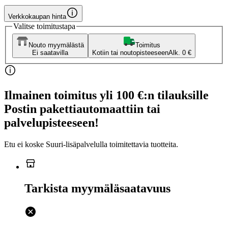
Verkkokaupan hinta
Valitse toimitustapa
Nouto myymälästä
Toimitus
Ei saatavilla
Kotiin tai noutopisteeseen
Alk. 0 €
Ilmainen toimitus yli 100 €:n tilauksille
Postin pakettiautomaattiin tai
palvelupisteeseen!
Etu ei koske Suuri‑lisäpalvelulla toimitettavia tuotteita.
Tarkista myymäläsaatavuus