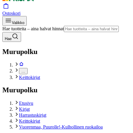
Ostoskori
Valikko
Hae tuotteita – aina halvat hinnat
Hae
Murupolku
…
Keittokirjat
Murupolku
Etusivu
Kirjat
Harrastuskirjat
Keittokirjat
Vuorenmaa, Puurolle!-Kulhollinen ruokailoa