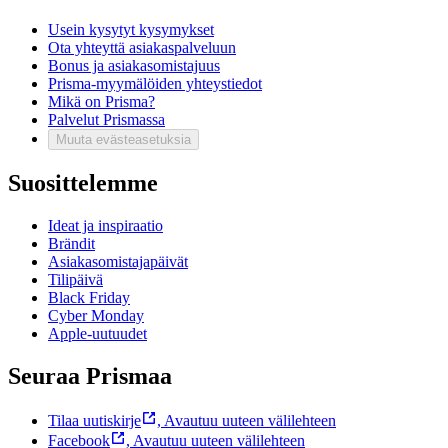
Usein kysytyt kysymykset
Ota yhteyttä asiakaspalveluun
Bonus ja asiakasomistajuus
Prisma-myymälöiden yhteystiedot
Mikä on Prisma?
Palvelut Prismassa
Muuta evästeasetuksia
Suosittelemme
Ideat ja inspiraatio
Brändit
Asiakasomistajapäivät
Tilipäivä
Black Friday
Cyber Monday
Apple-uutuudet
Seuraa Prismaa
Tilaa uutiskirje
,
Avautuu uuteen välilehteen
Facebook
,
Avautuu uuteen välilehteen