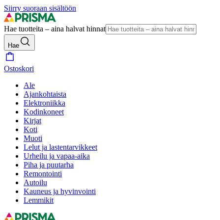
Siirry suoraan sisältöön
Hae tuotteita – aina halvat hinnat
Hae
Ostoskori
Ale
Ajankohtaista
Elektroniikka
Kodinkoneet
Kirjat
Koti
Muoti
Lelut ja lastentarvikkeet
Urheilu ja vapaa-aika
Piha ja puutarha
Remontointi
Autoilu
Kauneus ja hyvinvointi
Lemmikit