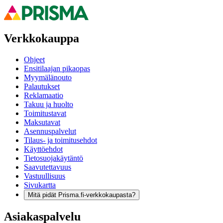
Verkkokauppa
Ohjeet
Ensitilaajan pikaopas
Myymälänouto
Palautukset
Reklamaatio
Takuu ja huolto
Toimitustavat
Maksutavat
Asennuspalvelut
Tilaus- ja toimitusehdot
Käyttöehdot
Tietosuojakäytäntö
Saavutettavuus
Vastuullisuus
Sivukartta
Mitä pidät Prisma.fi-verkkokaupasta?
Asiakaspalvelu