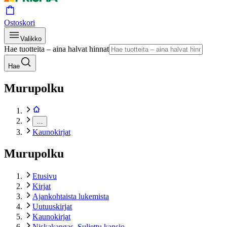
Ostoskori
Valikko
Hae tuotteita – aina halvat hinnat
Hae
Murupolku
…
Kaunokirjat
Murupolku
Etusivu
Kirjat
Ajankohtaista lukemista
Uutuuskirjat
Kaunokirjat
Niskakangas, Suljettu kansio