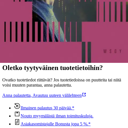
kauppatieteiden maisteri. Aiemmin Niskakangas on työskennellyt
Washingtonissa HS:n Yhdysvaltain-kirjeenvaihtajana. Hän on
aiemmin kirjoittanut suositun Leo Koski -sarjan.
Näytä lisää
tuotekuvausta
Ominaisuudet
Oletko tyytyväinen tuotetietoihin?
Ovatko tuotetiedot riittävät? Jos tuotetiedoissa on puutteita tai niitä
voisi muuten parantaa, anna palautetta.
Anna palautetta
,
Avautuu uuteen välilehteen
Ilmainen palautus 30 päivää.*
Nouto myymälästä ilman toimituskuluja.
Asiakasomistajalle Bonusta jopa 5 %.*