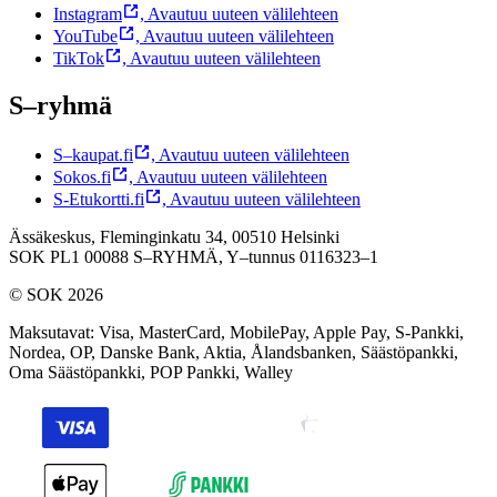
Instagram
,
Avautuu uuteen välilehteen
YouTube
,
Avautuu uuteen välilehteen
TikTok
,
Avautuu uuteen välilehteen
S–ryhmä
S–kaupat.fi
,
Avautuu uuteen välilehteen
Sokos.fi
,
Avautuu uuteen välilehteen
S-Etukortti.fi
,
Avautuu uuteen välilehteen
Ässäkeskus, Fleminginkatu 34, 00510 Helsinki
SOK PL1 00088 S–RYHMÄ,
Y–tunnus 0116323–1
© SOK 2026
Maksutavat
:
Visa, MasterCard, MobilePay, Apple Pay, S-Pankki,
Nordea, OP, Danske Bank, Aktia, Ålandsbanken, Säästöpankki,
Oma Säästöpankki, POP Pankki, Walley