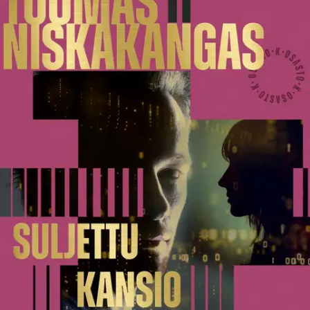
Tuotekuvaus
Älykäs, vangitseva ja häiritsevän ajankohtainen. Osasto K -
trillerisarja yhdistää verkostomaisen valtapelin ja rikostutkinnan
tarkasti rakennettuun psykologiseen henkilökuvaukseen. Helsingin
Sanomien toimittajan Joel Saarnin ja päätoimittajan lemmenhetki
päätyy Seiska-lehden kanteen, ja Saarni joutuu jättämään työnsä.
Kesken jäänyt juttuhanke ei kuitenkaan jätä häntä rauhaan. Joku on
lähettänyt hänelle kansion, jonka sisältö on erittäin raskauttava.
Suomalainen verkkolaiteyhtiö näyttää tehneen Venäjällä laittomia
kauppoja. Mutta miksi? Teknologiayhtiön juristilla Petra Thorrylla
on omat syynsä sekaantua tutkimuksiin. Hänellä on pakkomielle
selvittää yhden 1990-luvulla kadonneen lapsen mysteeri.
Tutkimusten edetessä Petra ja Joel sotkeutuvat yhä syvemmälle
valheiden ja vakoilun verkkoon, jossa lankoja vetelee tappavan
vaarallinen Osasto K. Suljettu kansio aloittaa uuden kotimaisen
huipputrillerisarjan. Osasto K on koukuttava tarina vallasta, joka
toimii ilman valvontaa, ja ihmisistä, jotka eivät enää voi katsoa
sivuun. Tuomas Niskakangas (s. 1980) on jännityskirjailija ja
Helsingin Sanomien toimittaja. Koulutukseltaan hän on