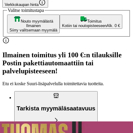
Verkkokaupan hinta
Valitse toimitustapa
Nouto myymälästä
Toimitus
Ilmainen
Kotiin tai noutopisteeseen
Alk. 0 €
Siirry valitsemaan myymälä
Ilmainen toimitus yli 100 €:n tilauksille
Postin pakettiautomaattiin tai
palvelupisteeseen!
Etu ei koske Suuri‑lisäpalvelulla toimitettavia tuotteita.
Tarkista myymäläsaatavuus