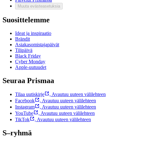
Muuta evästeasetuksia
Suosittelemme
Ideat ja inspiraatio
Brändit
Asiakasomistajapäivät
Tilipäivä
Black Friday
Cyber Monday
Apple-uutuudet
Seuraa Prismaa
Tilaa uutiskirje
,
Avautuu uuteen välilehteen
Facebook
,
Avautuu uuteen välilehteen
Instagram
,
Avautuu uuteen välilehteen
YouTube
,
Avautuu uuteen välilehteen
TikTok
,
Avautuu uuteen välilehteen
S–ryhmä