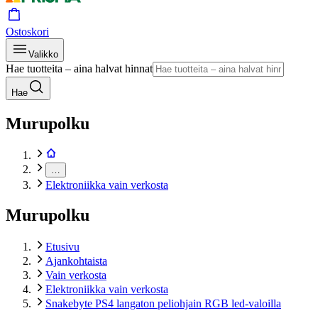
Ostoskori
Valikko
Hae tuotteita – aina halvat hinnat
Hae
Murupolku
…
Elektroniikka vain verkosta
Murupolku
Etusivu
Ajankohtaista
Vain verkosta
Elektroniikka vain verkosta
Snakebyte PS4 langaton peliohjain RGB led-valoilla