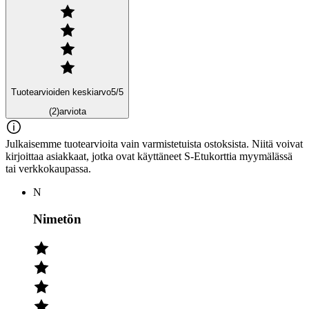
Tuotearvioiden keskiarvo
5
/5
(2)
arviota
Julkaisemme tuotearvioita vain varmistetuista ostoksista. Niitä voivat
kirjoittaa asiakkaat, jotka ovat käyttäneet S-Etukorttia myymälässä
tai verkkokaupassa.
N
Nimetön