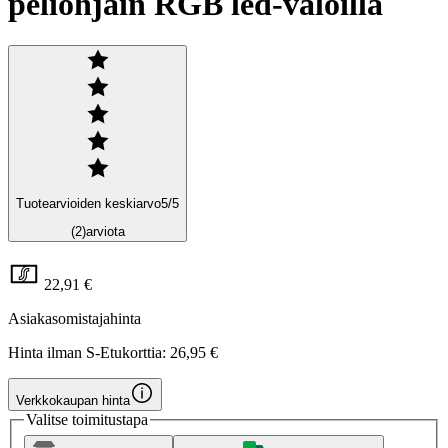
peliohjain RGB led-valoilla
Tuotearvioiden keskiarvo
5
/5
(2)
arviota
22,91 €
Asiakasomistajahinta
Hinta ilman S-Etukorttia:
26,95 €
Verkkokaupan hinta
Valitse toimitustapa