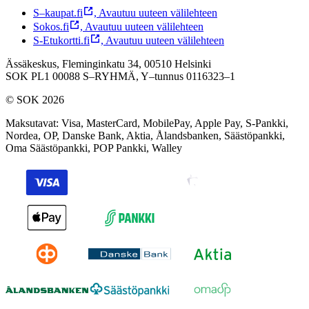
S–kaupat.fi
,
Avautuu uuteen välilehteen
Sokos.fi
,
Avautuu uuteen välilehteen
S-Etukortti.fi
,
Avautuu uuteen välilehteen
Ässäkeskus, Fleminginkatu 34, 00510 Helsinki
SOK PL1 00088 S–RYHMÄ,
Y–tunnus 0116323–1
© SOK 2026
Maksutavat
:
Visa, MasterCard, MobilePay, Apple Pay, S-Pankki,
Nordea, OP, Danske Bank, Aktia, Ålandsbanken, Säästöpankki,
Oma Säästöpankki, POP Pankki, Walley