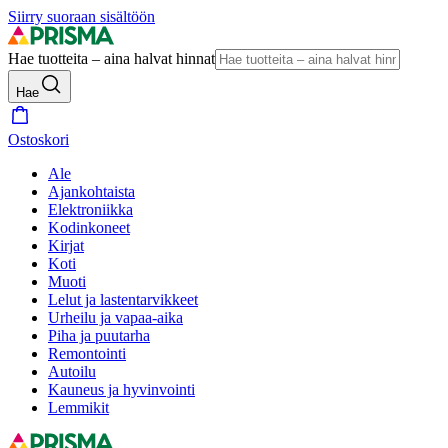
Siirry suoraan sisältöön
Hae tuotteita – aina halvat hinnat
Hae
Ostoskori
Ale
Ajankohtaista
Elektroniikka
Kodinkoneet
Kirjat
Koti
Muoti
Lelut ja lastentarvikkeet
Urheilu ja vapaa-aika
Piha ja puutarha
Remontointi
Autoilu
Kauneus ja hyvinvointi
Lemmikit