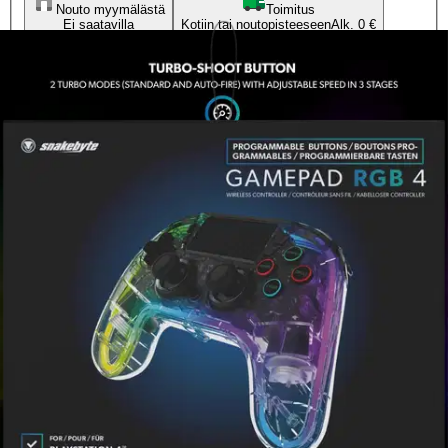
Nouto myymälästä
Toimitus
Ei saatavilla
Kotiin tai noutopisteeseen
Alk. 0 €
Ilmainen toimitus yli 100 €:n tilauksille
Postin pakettiautomaattiin tai
palvelupisteeseen!
Etu ei koske Suuri‑lisäpalvelulla toimitettavia tuotteita.
Tarkista myymäläsaatavuus
Ei saatavilla