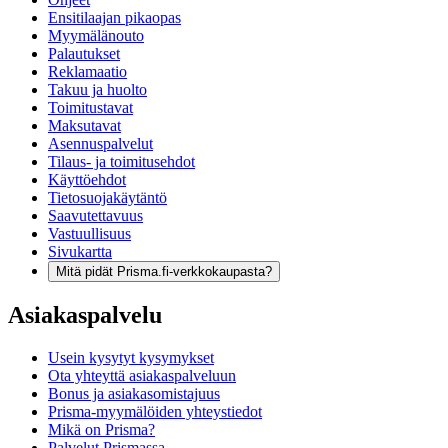
Ensitilaajan pikaopas
Myymälänouto
Palautukset
Reklamaatio
Takuu ja huolto
Toimitustavat
Maksutavat
Asennuspalvelut
Tilaus- ja toimitusehdot
Käyttöehdot
Tietosuojakäytäntö
Saavutettavuus
Vastuullisuus
Sivukartta
Mitä pidät Prisma.fi-verkkokaupasta?
Asiakaspalvelu
Usein kysytyt kysymykset
Ota yhteyttä asiakaspalveluun
Bonus ja asiakasomistajuus
Prisma-myymälöiden yhteystiedot
Mikä on Prisma?
Palvelut Prismassa