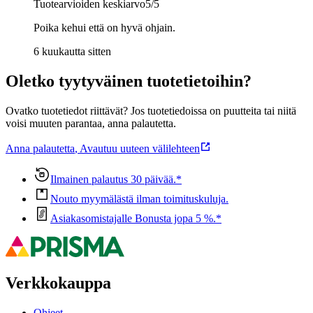
Tuotearvioiden keskiarvo
5
/5
Poika kehui että on hyvä ohjain.
6 kuukautta sitten
Oletko tyytyväinen tuotetietoihin?
Ovatko tuotetiedot riittävät? Jos tuotetiedoissa on puutteita tai niitä
voisi muuten parantaa, anna palautetta.
Anna palautetta
,
Avautuu uuteen välilehteen
Ilmainen palautus 30 päivää.*
Nouto myymälästä ilman toimituskuluja.
Asiakasomistajalle Bonusta jopa 5 %.*
Verkkokauppa
Ohjeet