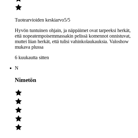
Tuotearvioiden keskiarvo
5
/5
Hyvön tuntuinen ohjain, ja näppäimet ovat tarpeeksi herkät,
että nopeatempoisemmassakin pelissä komennot onnistuvat,
muttei liian herkät, että tulisi vahinkolaukauksia. Valoshow
mukava plussa
6 kuukautta sitten
N
Nimetön