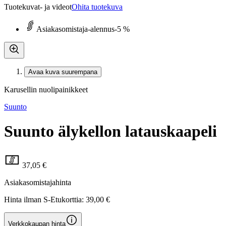
Tuotekuvat- ja videot
Ohita tuotekuva
Asiakasomistaja-alennus
-5 %
Avaa kuva suurempana
Karusellin nuolipainikkeet
Suunto
Suunto älykellon latauskaapeli
37,05 €
Asiakasomistajahinta
Hinta ilman S-Etukorttia:
39,00 €
Verkkokaupan hinta