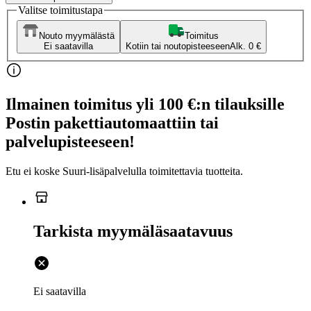
Valitse toimitustapa
Nouto myymälästä
Toimitus
Ei saatavilla
Kotiin tai noutopisteeseen
Alk. 0 €
Ilmainen toimitus yli 100 €:n tilauksille
Postin pakettiautomaattiin tai
palvelupisteeseen!
Etu ei koske Suuri‑lisäpalvelulla toimitettavia tuotteita.
Tarkista myymäläsaatavuus
Ei saatavilla