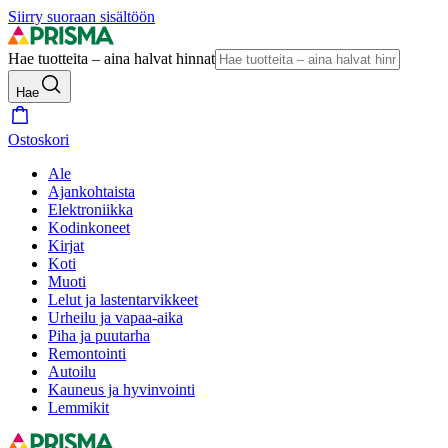
Siirry suoraan sisältöön
Hae tuotteita – aina halvat hinnat
Hae
Ostoskori
Ale
Ajankohtaista
Elektroniikka
Kodinkoneet
Kirjat
Koti
Muoti
Lelut ja lastentarvikkeet
Urheilu ja vapaa-aika
Piha ja puutarha
Remontointi
Autoilu
Kauneus ja hyvinvointi
Lemmikit