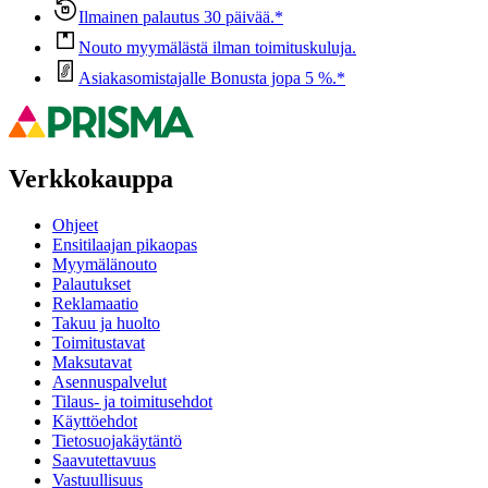
Ilmainen palautus 30 päivää.*
Nouto myymälästä ilman toimituskuluja.
Asiakasomistajalle Bonusta jopa 5 %.*
Verkkokauppa
Ohjeet
Ensitilaajan pikaopas
Myymälänouto
Palautukset
Reklamaatio
Takuu ja huolto
Toimitustavat
Maksutavat
Asennuspalvelut
Tilaus- ja toimitusehdot
Käyttöehdot
Tietosuojakäytäntö
Saavutettavuus
Vastuullisuus