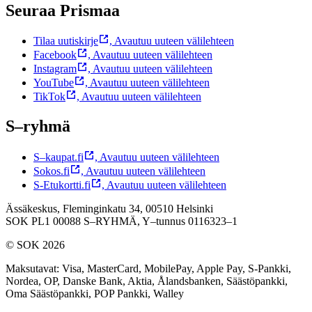
Seuraa Prismaa
Tilaa uutiskirje
,
Avautuu uuteen välilehteen
Facebook
,
Avautuu uuteen välilehteen
Instagram
,
Avautuu uuteen välilehteen
YouTube
,
Avautuu uuteen välilehteen
TikTok
,
Avautuu uuteen välilehteen
S–ryhmä
S–kaupat.fi
,
Avautuu uuteen välilehteen
Sokos.fi
,
Avautuu uuteen välilehteen
S-Etukortti.fi
,
Avautuu uuteen välilehteen
Ässäkeskus, Fleminginkatu 34, 00510 Helsinki
SOK PL1 00088 S–RYHMÄ,
Y–tunnus 0116323–1
© SOK 2026
Maksutavat
:
Visa, MasterCard, MobilePay, Apple Pay, S-Pankki,
Nordea, OP, Danske Bank, Aktia, Ålandsbanken, Säästöpankki,
Oma Säästöpankki, POP Pankki, Walley