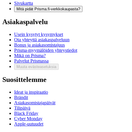
Sivukartta
Mitä pidät Prisma.fi-verkkokaupasta?
Asiakaspalvelu
Usein kysytyt kysymykset
Ota yhteyttä asiakaspalveluun
Bonus ja asiakasomistajuus
Prisma-myymälöiden yhteystiedot
Mikä on Prisma?
Palvelut Prismassa
Muuta evästeasetuksia
Suosittelemme
Ideat ja inspiraatio
Brändit
Asiakasomistajapäivät
Tilipäivä
Black Friday
Cyber Monday
Apple-uutuudet