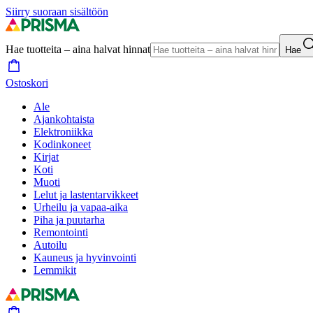
Siirry suoraan sisältöön
Hae tuotteita – aina halvat hinnat
Hae
Ostoskori
Ale
Ajankohtaista
Elektroniikka
Kodinkoneet
Kirjat
Koti
Muoti
Lelut ja lastentarvikkeet
Urheilu ja vapaa-aika
Piha ja puutarha
Remontointi
Autoilu
Kauneus ja hyvinvointi
Lemmikit