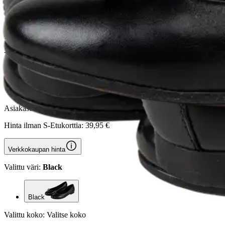
House
House naisten nahkaiset baller
33,96 €
Asiakasomistajahinta
Hinta ilman S-Etukorttia:
39,95 €
Verkkokaupan hinta
Valittu väri:
Black
Black
Valittu koko:
Valitse koko