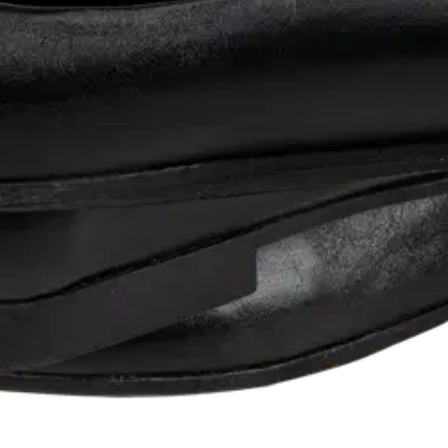
inat Nora UB31-5102