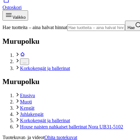
Ostoskori
Valikko
Hae tuotteita – aina halvat hinnat
Hae
Murupolku
…
Korkokengät ja ballerinat
Murupolku
Etusivu
Muoti
Kengät
Juhlakengät
Korkokengät ja ballerinat
House naisten nahkaiset ballerinat Nora UB31-5102
Tuotekuvat- ja videot
Ohita tuotekuvat