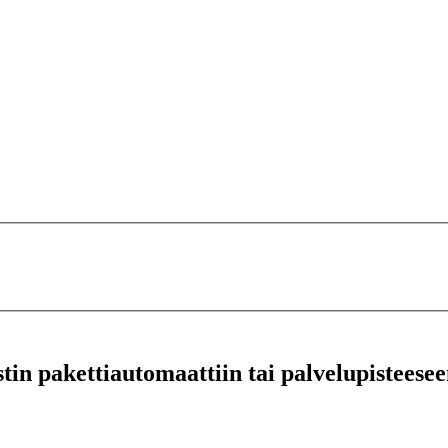
stin pakettiautomaattiin tai palvelupisteesee