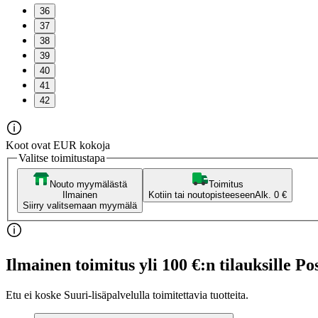
36
37
38
39
40
41
42
Koot ovat EUR kokoja
Valitse toimitustapa
Nouto myymälästä
Toimitus
Ilmainen
Kotiin tai noutopisteeseen
Alk. 0 €
Siirry valitsemaan myymälä
Ilmainen toimitus yli 100 €:n tilauksille Po
Etu ei koske Suuri‑lisäpalvelulla toimitettavia tuotteita.