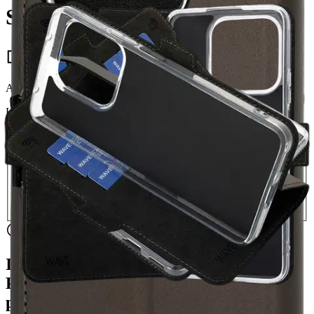
Smart, Taupe
16,96 €
Asiakasomistajahinta
Hinta ilman S-Etukorttia:
19,95 €
Verkkokaupan hinta
Valitse toimitustapa
Nouto myymälästä
Toimitus
Ilmainen
Kotiin tai noutopisteeseen
Alk. 0 €
Siirry valitsemaan myymälä
Ilmainen toimitus yli 100 €:n tilauksille
Postin pakettiautomaattiin tai
palvelupisteeseen!