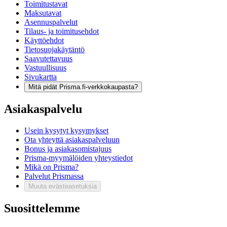
Toimitustavat
Maksutavat
Asennuspalvelut
Tilaus- ja toimitusehdot
Käyttöehdot
Tietosuojakäytäntö
Saavutettavuus
Vastuullisuus
Sivukartta
Mitä pidät Prisma.fi-verkkokaupasta?
Asiakaspalvelu
Usein kysytyt kysymykset
Ota yhteyttä asiakaspalveluun
Bonus ja asiakasomistajuus
Prisma-myymälöiden yhteystiedot
Mikä on Prisma?
Palvelut Prismassa
Muuta evästeasetuksia
Suosittelemme