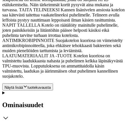
etälukemiselta. Näin tärkeimmät kortit pysyvät aina mukana ja
turvassa. TAITA TELINEEKSI Kannen lisänivelen ansiosta kotelon
saa kätevästi taitettua vaakatelineeksi puhelimelle. Telineen avulla
leffoista pystyy nauttimaan leppoisasti ilman käsien rasittumista.
NAPIT TALLELLA Kotelo on räätälöity mainitulle puhelimelle,
joten painikkeisiin ja liitäntöihin pääsee helposti käsiksi eikä
puhelinta tarvitse turhaan irrottaa kotelosta.
ANTIMIKROBIPINNOITE Suojakotelon kuoriosa on viimeistelty
antimikrobipinnoitteella, joka ehkäisee tehokkaasti bakteerien sekä
muiden pieneliöiden tarttumista ja leviämistä.
LAATUMATERIAALIT JA -TUOTE Kotelon kuoriosa on
valmistettu laadukkaasta nahasta ja puhelimen kelkka läpinäkyvästä
TPU-muovista. Lopputuloksena on ammattitaidolla käsin
valmistettu, laadukas ja äärimmäisen ohut puhelimen kannellinen
suojakotelo.
Näytä lisää
tuotekuvausta
Ominaisuudet