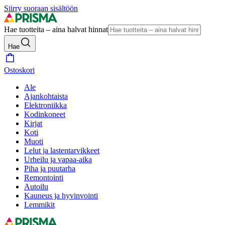
Siirry suoraan sisältöön
Hae tuotteita – aina halvat hinnat
Hae
Ostoskori
Ale
Ajankohtaista
Elektroniikka
Kodinkoneet
Kirjat
Koti
Muoti
Lelut ja lastentarvikkeet
Urheilu ja vapaa-aika
Piha ja puutarha
Remontointi
Autoilu
Kauneus ja hyvinvointi
Lemmikit