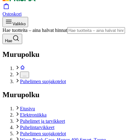
Ostoskori
Valikko
Hae tuotteita – aina halvat hinnat
Hae
Murupolku
…
Puhelimen suojakotelot
Murupolku
Etusivu
Elektroniikka
Puhelimet ja tarvikkeet
Puhelintarvikkeet
Puhelimen suojakotelot
Wave Book Case, Honor 400 Smart, Taupe