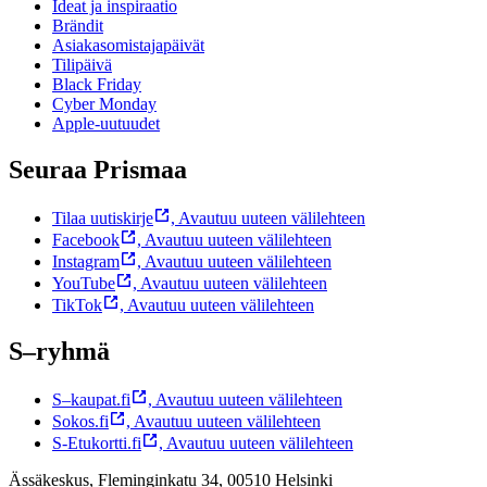
Ideat ja inspiraatio
Brändit
Asiakasomistajapäivät
Tilipäivä
Black Friday
Cyber Monday
Apple-uutuudet
Seuraa Prismaa
Tilaa uutiskirje
,
Avautuu uuteen välilehteen
Facebook
,
Avautuu uuteen välilehteen
Instagram
,
Avautuu uuteen välilehteen
YouTube
,
Avautuu uuteen välilehteen
TikTok
,
Avautuu uuteen välilehteen
S–ryhmä
S–kaupat.fi
,
Avautuu uuteen välilehteen
Sokos.fi
,
Avautuu uuteen välilehteen
S-Etukortti.fi
,
Avautuu uuteen välilehteen
Ässäkeskus, Fleminginkatu 34, 00510 Helsinki