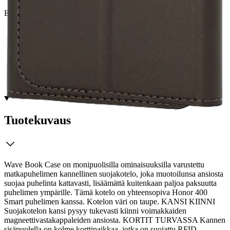
Etu ei koske Suuri‑lisäpalvelulla toimitettavia tuotteita.
Tarkista myymäläsaatavuus
Tuotekuvaus
Wave Book Case on monipuolisilla ominaisuuksilla varustettu
matkapuhelimen kannellinen suojakotelo, joka muotoilunsa ansiosta
suojaa puhelinta kattavasti, lisäämättä kuitenkaan paljoa paksuutta
puhelimen ympärille. Tämä kotelo on yhteensopiva Honor 400
Smart puhelimen kanssa. Kotelon väri on taupe. KANSI KIINNI
Suojakotelon kansi pysyy tukevasti kiinni voimakkaiden
magneettivastakappaleiden ansiosta.
KORTIT TURVASSA Kannen
sisäpuolella on kolme korttipaikkaa, jotka on suojattu RFID