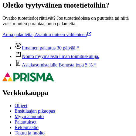
Oletko tyytyväinen tuotetietoihin?
Ovatko tuotetiedot riittävät? Jos tuotetiedoissa on puutteita tai niitä
voisi muuten parantaa, anna palautetta.
Anna palautetta
,
Avautuu uuteen välilehteen
Ilmainen palautus 30 päivää.*
Nouto myymälästä ilman toimituskuluja.
Asiakasomistajalle Bonusta jopa 5 %.*
Verkkokauppa
Ohjeet
Ensitilaajan pikaopas
Myymälänouto
Palautukset
Reklamaatio
Takuu ja huolto