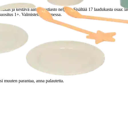
ukas ja kestävä aamiaisastiasto neljälle. Sisältää 17 laadukasta osaa: laut
uositus 1+. Valmistettu Suomessa.
oisi muuten parantaa, anna palautetta.