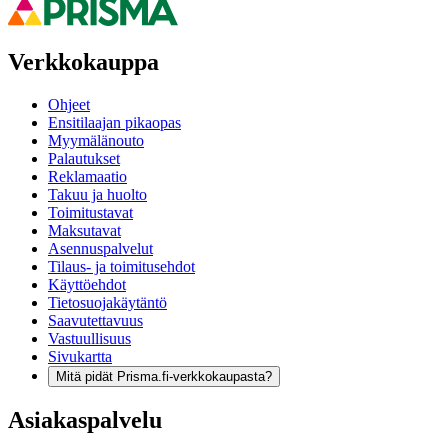
Verkkokauppa
Ohjeet
Ensitilaajan pikaopas
Myymälänouto
Palautukset
Reklamaatio
Takuu ja huolto
Toimitustavat
Maksutavat
Asennuspalvelut
Tilaus- ja toimitusehdot
Käyttöehdot
Tietosuojakäytäntö
Saavutettavuus
Vastuullisuus
Sivukartta
Mitä pidät Prisma.fi-verkkokaupasta?
Asiakaspalvelu