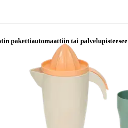
stin pakettiautomaattiin tai palvelupisteesee