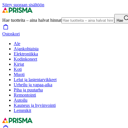
Siirry suoraan sisältöön
Hae tuotteita – aina halvat hinnat
Hae
Ostoskori
Ale
Ajankohtaista
Elektroniikka
Kodinkoneet
Kirjat
Koti
Muoti
Lelut ja lastentarvikkeet
Urheilu ja vapaa-aika
Piha ja puutarha
Remontointi
Autoilu
Kauneus ja hyvinvointi
Lemmikit