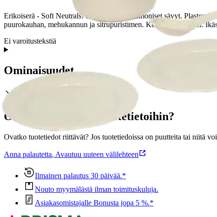
Erikoiserä - Soft Neutrals! Rauhalliset ja harmoniset sävyt. Plaston laad
puurokauhan, mehukannun ja sitrupuristimen. Kestää konepesun. Ikäs
Ei varoitustekstiä
Ominaisuudet
Oletko tyytyväinen tuotetietoihin?
Ovatko tuotetiedot riittävät? Jos tuotetiedoissa on puutteita tai niitä v
Anna palautetta
,
Avautuu uuteen välilehteen
Ilmainen palautus 30 päivää.*
Nouto myymälästä ilman toimituskuluja.
Asiakasomistajalle Bonusta jopa 5 %.*