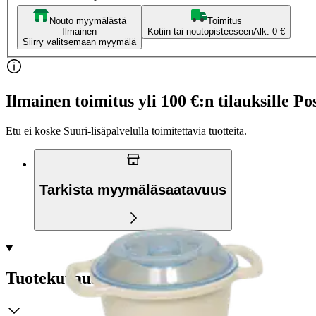
Nouto myymälästä
Toimitus
Ilmainen
Kotiin tai noutopisteeseen
Alk. 0 €
Siirry valitsemaan myymälä
Ilmainen toimitus yli 100 €:n tilauksille Po
Etu ei koske Suuri‑lisäpalvelulla toimitettavia tuotteita.
Tarkista myymäläsaatavuus
Tuotekuvaus