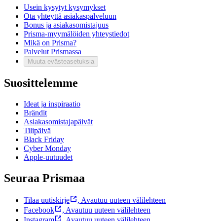
Usein kysytyt kysymykset
Ota yhteyttä asiakaspalveluun
Bonus ja asiakasomistajuus
Prisma-myymälöiden yhteystiedot
Mikä on Prisma?
Palvelut Prismassa
Muuta evästeasetuksia
Suosittelemme
Ideat ja inspiraatio
Brändit
Asiakasomistajapäivät
Tilipäivä
Black Friday
Cyber Monday
Apple-uutuudet
Seuraa Prismaa
Tilaa uutiskirje
,
Avautuu uuteen välilehteen
Facebook
,
Avautuu uuteen välilehteen
Instagram
,
Avautuu uuteen välilehteen