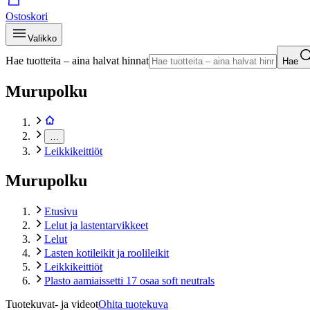
Ostoskori
Valikko
Hae tuotteita – aina halvat hinnat
Hae
Murupolku
…
Leikkikeittiöt
Murupolku
Etusivu
Lelut ja lastentarvikkeet
Lelut
Lasten kotileikit ja roolileikit
Leikkikeittiöt
Plasto aamiaissetti 17 osaa soft neutrals
Tuotekuvat- ja videot
Ohita tuotekuva