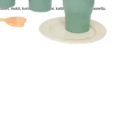
aset, mukit, koristeelliset lusikat, kattilan läpinäkyvällä kannella,