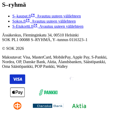
S–ryhmä
S–kaupat.fi
,
Avautuu uuteen välilehteen
Sokos.fi
,
Avautuu uuteen välilehteen
S-Etukortti.fi
,
Avautuu uuteen välilehteen
Ässäkeskus, Fleminginkatu 34, 00510 Helsinki
SOK PL1 00088 S–RYHMÄ,
Y–tunnus 0116323–1
© SOK 2026
Maksutavat
:
Visa, MasterCard, MobilePay, Apple Pay, S-Pankki,
Nordea, OP, Danske Bank, Aktia, Ålandsbanken, Säästöpankki,
Oma Säästöpankki, POP Pankki, Walley