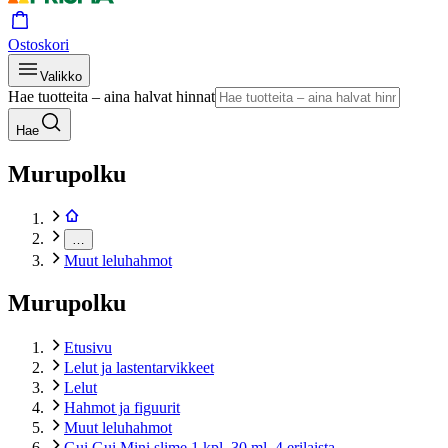
Ostoskori
Valikko
Hae tuotteita – aina halvat hinnat
Hae
Murupolku
…
Muut leluhahmot
Murupolku
Etusivu
Lelut ja lastentarvikkeet
Lelut
Hahmot ja figuurit
Muut leluhahmot
Gui Gui Mini slime 1 kpl, 30 ml, 4 erilaista