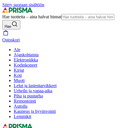
Siirry suoraan sisältöön
Hae tuotteita – aina halvat hinnat
Hae
Ostoskori
Ale
Ajankohtaista
Elektroniikka
Kodinkoneet
Kirjat
Koti
Muoti
Lelut ja lastentarvikkeet
Urheilu ja vapaa-aika
Piha ja puutarha
Remontointi
Autoilu
Kauneus ja hyvinvointi
Lemmikit