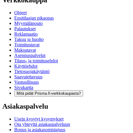
Verkkokauppa
Ohjeet
Ensitilaajan pikaopas
Myymälänouto
Palautukset
Reklamaatio
Takuu ja huolto
Toimitustavat
Maksutavat
Asennuspalvelut
Tilaus- ja toimitusehdot
Käyttöehdot
Tietosuojakäytäntö
Saavutettavuus
Vastuullisuus
Sivukartta
Mitä pidät Prisma.fi-verkkokaupasta?
Asiakaspalvelu
Usein kysytyt kysymykset
Ota yhteyttä asiakaspalveluun
Bonus ja asiakasomistajuus