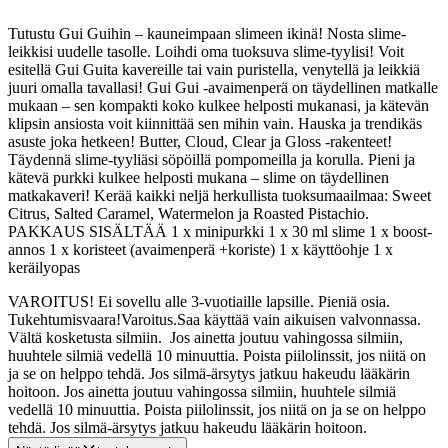
Tutustu Gui Guihin – kauneimpaan slimeen ikinä! Nosta slime-
leikkisi uudelle tasolle. Loihdi oma tuoksuva slime-tyylisi! Voit
esitellä Gui Guita kavereille tai vain puristella, venytellä ja leikkiä
juuri omalla tavallasi! Gui Gui -avaimenperä on täydellinen matkalle
mukaan – sen kompakti koko kulkee helposti mukanasi, ja kätevän
klipsin ansiosta voit kiinnittää sen mihin vain.
Hauska ja trendikäs
asuste joka hetkeen! Butter, Cloud, Clear ja Gloss -rakenteet!
Täydennä slime-tyyliäsi söpöillä pompomeilla ja korulla. Pieni ja
kätevä purkki kulkee helposti mukana – slime on täydellinen
matkakaveri! Kerää kaikki neljä herkullista tuoksumaailmaa: Sweet
Citrus, Salted Caramel, Watermelon ja Roasted Pistachio.
PAKKAUS SISÄLTÄÄ 1 x minipurkki 1 x 30 ml slime 1 x boost-
annos 1 x koristeet (avaimenperä +koriste) 1 x käyttöohje 1 x
keräilyopas
VAROITUS! Ei sovellu alle 3-vuotiaille lapsille. Pieniä osia.
Tukehtumisvaara!Varoitus.Saa käyttää vain aikuisen valvonnassa.
Vältä kosketusta silmiin. Jos ainetta joutuu vahingossa silmiin,
huuhtele silmiä vedellä 10 minuuttia. Poista piilolinssit, jos niitä on
ja se on helppo tehdä. Jos silmä-ärsytys jatkuu hakeudu lääkärin
hoitoon. Jos ainetta joutuu vahingossa silmiin, huuhtele silmiä
vedellä 10 minuuttia. Poista piilolinssit, jos niitä on ja se on helppo
tehdä. Jos silmä-ärsytys jatkuu hakeudu lääkärin hoitoon.