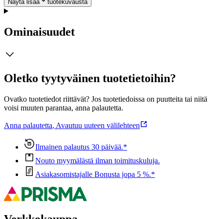
Näytä lisää
tuotekuvausta
Ominaisuudet
Oletko tyytyväinen tuotetietoihin?
Ovatko tuotetiedot riittävät? Jos tuotetiedoissa on puutteita tai niitä
voisi muuten parantaa, anna palautetta.
Anna palautetta
,
Avautuu uuteen välilehteen
Ilmainen palautus 30 päivää.*
Nouto myymälästä ilman toimituskuluja.
Asiakasomistajalle Bonusta jopa 5 %.*