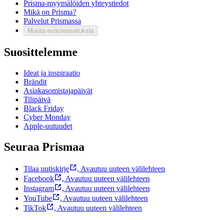
Prisma-myymälöiden yhteystiedot
Mikä on Prisma?
Palvelut Prismassa
Muuta evästeasetuksia
Suosittelemme
Ideat ja inspiraatio
Brändit
Asiakasomistajapäivät
Tilipäivä
Black Friday
Cyber Monday
Apple-uutuudet
Seuraa Prismaa
Tilaa uutiskirje
,
Avautuu uuteen välilehteen
Facebook
,
Avautuu uuteen välilehteen
Instagram
,
Avautuu uuteen välilehteen
YouTube
,
Avautuu uuteen välilehteen
TikTok
,
Avautuu uuteen välilehteen