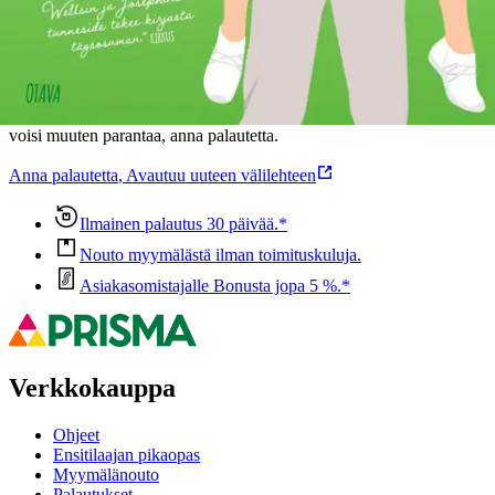
Oletko tyytyväinen tuotetietoihin?
Ovatko tuotetiedot riittävät? Jos tuotetiedoissa on puutteita tai niitä
voisi muuten parantaa, anna palautetta.
Anna palautetta
,
Avautuu uuteen välilehteen
Ilmainen palautus 30 päivää.*
Nouto myymälästä ilman toimituskuluja.
Asiakasomistajalle Bonusta jopa 5 %.*
Verkkokauppa
Ohjeet
Ensitilaajan pikaopas
Myymälänouto
Palautukset