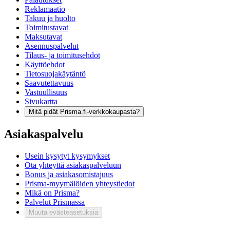
Reklamaatio
Takuu ja huolto
Toimitustavat
Maksutavat
Asennuspalvelut
Tilaus- ja toimitusehdot
Käyttöehdot
Tietosuojakäytäntö
Saavutettavuus
Vastuullisuus
Sivukartta
Mitä pidät Prisma.fi-verkkokaupasta?
Asiakaspalvelu
Usein kysytyt kysymykset
Ota yhteyttä asiakaspalveluun
Bonus ja asiakasomistajuus
Prisma-myymälöiden yhteystiedot
Mikä on Prisma?
Palvelut Prismassa
Muuta evästeasetuksia