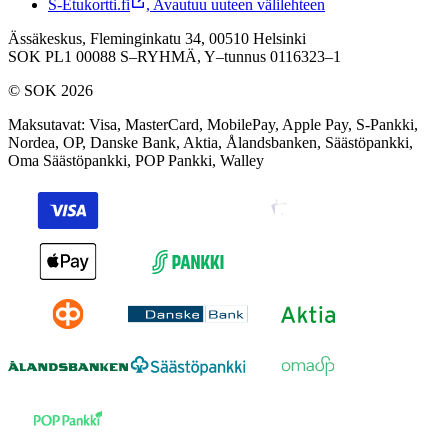
S-Etukortti.fi
,
Avautuu uuteen välilehteen
Ässäkeskus, Fleminginkatu 34, 00510 Helsinki
SOK PL1 00088 S–RYHMÄ,
Y–tunnus 0116323–1
© SOK 2026
Maksutavat
:
Visa, MasterCard, MobilePay, Apple Pay, S-Pankki,
Nordea, OP, Danske Bank, Aktia, Ålandsbanken, Säästöpankki,
Oma Säästöpankki, POP Pankki, Walley