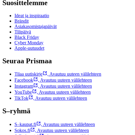
Suosittelemme
Ideat ja inspiraatio
Brändit
Asiakasomistajapäivät
Tilipäivä
Black Friday
Cyber Monday
Apple-uutuudet
Seuraa Prismaa
Tilaa uutiskirje
,
Avautuu uuteen välilehteen
Facebook
,
Avautuu uuteen välilehteen
Instagram
,
Avautuu uuteen välilehteen
YouTube
,
Avautuu uuteen välilehteen
TikTok
,
Avautuu uuteen välilehteen
S–ryhmä
S–kaupat.fi
,
Avautuu uuteen välilehteen
Sokos.fi
,
Avautuu uuteen välilehteen