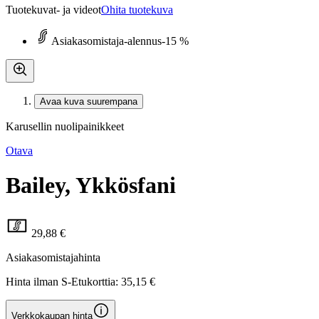
Tuotekuvat- ja videot
Ohita tuotekuva
Asiakasomistaja-alennus
-15 %
Avaa kuva suurempana
Karusellin nuolipainikkeet
Otava
Bailey, Ykkösfani
29,88 €
Asiakasomistajahinta
Hinta ilman S-Etukorttia:
35,15 €
Verkkokaupan hinta