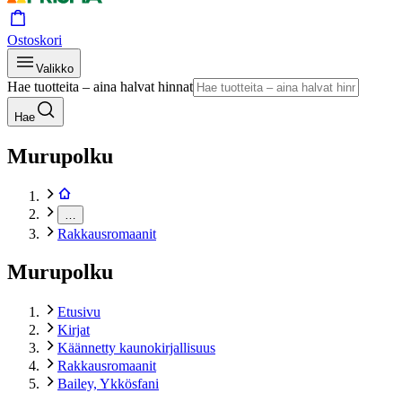
Ostoskori
Valikko
Hae tuotteita – aina halvat hinnat
Hae
Murupolku
…
Rakkausromaanit
Murupolku
Etusivu
Kirjat
Käännetty kaunokirjallisuus
Rakkausromaanit
Bailey, Ykkösfani