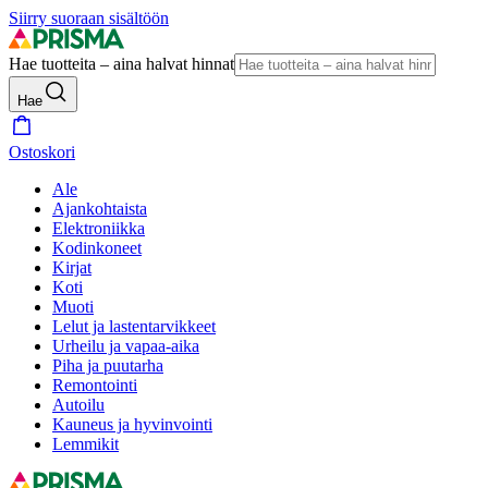
Siirry suoraan sisältöön
Hae tuotteita – aina halvat hinnat
Hae
Ostoskori
Ale
Ajankohtaista
Elektroniikka
Kodinkoneet
Kirjat
Koti
Muoti
Lelut ja lastentarvikkeet
Urheilu ja vapaa-aika
Piha ja puutarha
Remontointi
Autoilu
Kauneus ja hyvinvointi
Lemmikit