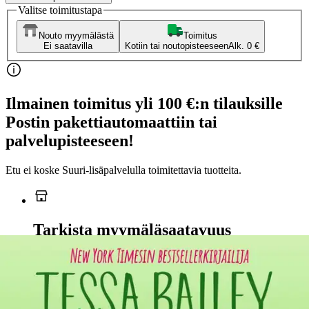
Valitse toimitustapa
Nouto myymälästä
Toimitus
Ei saatavilla
Kotiin tai noutopisteeseen
Alk. 0 €
Ilmainen toimitus yli 100 €:n tilauksille
Postin pakettiautomaattiin tai
palvelupisteeseen!
Etu ei koske Suuri‑lisäpalvelulla toimitettavia tuotteita.
Tarkista myymäläsaatavuus
Ei saatavilla