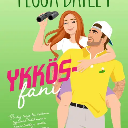
Tuotekuvaus
Hittikirjailijan Big Shots -sporttiromanssisarjan kuuma avausosa.
Wells Whitaker oli golfin nouseva, kirkas tähti, mutta huippuajoista
on jäljellä vain karmea darra, läjä rikkinäisiä golfmailoja ja yksi
sinnikäs kannattaja, Josephine. Vaikka Wells pelaisi kuinka
surkeasti, aurinkoinen punapää tsemppaa häntä aina. Kun Wells
heittää pikaistuksissaan pyyhkeen kehään, alkaa Josephinenkin usko
horjua.
Mutta sitten Wells ilmaantuu hänen ovelleen ja tekee
yllättävän ehdotuksen: jos Josephine ryhtyy hänen caddiekseen ja
auttaa häntä kääntämään suunnan, he jakavat tulevat palkintorahat.
Pian kaksikko on erottamaton. Mutta ei kai ammattiurheilija voisi
rakastua ykkösfaniinsa? Sehän olisi naurettavaa!
Näytä lisää
tuotekuvausta
Ominaisuudet