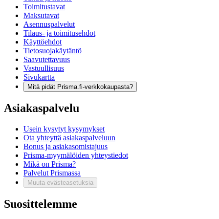
Toimitustavat
Maksutavat
Asennuspalvelut
Tilaus- ja toimitusehdot
Käyttöehdot
Tietosuojakäytäntö
Saavutettavuus
Vastuullisuus
Sivukartta
Mitä pidät Prisma.fi-verkkokaupasta?
Asiakaspalvelu
Usein kysytyt kysymykset
Ota yhteyttä asiakaspalveluun
Bonus ja asiakasomistajuus
Prisma-myymälöiden yhteystiedot
Mikä on Prisma?
Palvelut Prismassa
Muuta evästeasetuksia
Suosittelemme