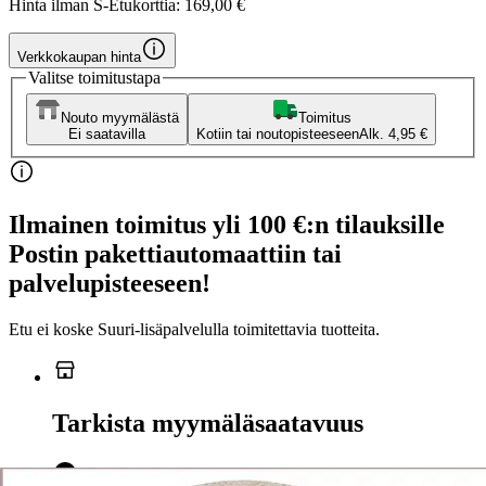
Hinta ilman S-Etukorttia:
169,00 €
Verkkokaupan hinta
Valitse toimitustapa
Nouto myymälästä
Toimitus
Ei saatavilla
Kotiin tai noutopisteeseen
Alk. 4,95 €
Ilmainen toimitus yli 100 €:n tilauksille
Postin pakettiautomaattiin tai
palvelupisteeseen!
Etu ei koske Suuri‑lisäpalvelulla toimitettavia tuotteita.
Tarkista myymäläsaatavuus