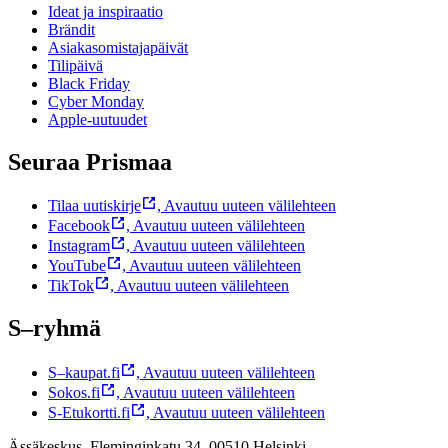
Ideat ja inspiraatio
Brändit
Asiakasomistajapäivät
Tilipäivä
Black Friday
Cyber Monday
Apple-uutuudet
Seuraa Prismaa
Tilaa uutiskirje
,
Avautuu uuteen välilehteen
Facebook
,
Avautuu uuteen välilehteen
Instagram
,
Avautuu uuteen välilehteen
YouTube
,
Avautuu uuteen välilehteen
TikTok
,
Avautuu uuteen välilehteen
S–ryhmä
S–kaupat.fi
,
Avautuu uuteen välilehteen
Sokos.fi
,
Avautuu uuteen välilehteen
S-Etukortti.fi
,
Avautuu uuteen välilehteen
Ässäkeskus, Fleminginkatu 34, 00510 Helsinki