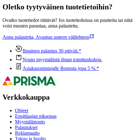
Oletko tyytyväinen tuotetietoihin?
Ovatko tuotetiedot riittävät? Jos tuotetiedoissa on puutteita tai niitä
voisi muuten parantaa, anna palautetta.
Anna palautetta
,
Avautuu uuteen välilehteen
Ilmainen palautus 30 päivää.*
Nouto myymälästä ilman toimituskuluja.
Asiakasomistajalle Bonusta jopa 5 %.*
Verkkokauppa
Ohjeet
Ensitilaajan pikaopas
Myymälänouto
Palautukset
Reklamaatio
Takuu ja huolto