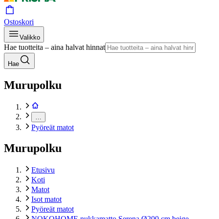
Ostoskori
Valikko
Hae tuotteita – aina halvat hinnat
Hae
Murupolku
…
Pyöreät matot
Murupolku
Etusivu
Koti
Matot
Isot matot
Pyöreät matot
NOKOHOME nukkamatto Serena Ø200 cm beige