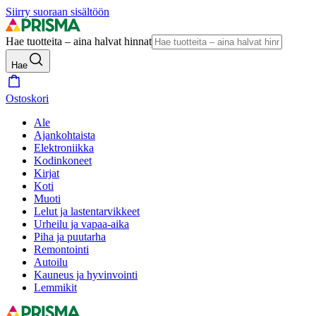
Siirry suoraan sisältöön
Hae tuotteita – aina halvat hinnat
Hae
Ostoskori
Ale
Ajankohtaista
Elektroniikka
Kodinkoneet
Kirjat
Koti
Muoti
Lelut ja lastentarvikkeet
Urheilu ja vapaa-aika
Piha ja puutarha
Remontointi
Autoilu
Kauneus ja hyvinvointi
Lemmikit