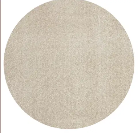
Ei saatavilla
Tuotekuvaus
Serena on yksivärinen nukkamatto, joka tuo kotiin lämpöä ja
mukavuutta. Maton pehmeä pinta tuntuu miellyttävältä jalan alla ja
sen ajaton yksivärinen ilme sopii helposti monenlaiseen
sisustukseen. Serena-matto on saatavilla useissa eri
kokovaihtoehdoissa, joten löydät sopivan niin isoon oleskelutilaan
kuin pienempään huoneeseen. Helppo yhdistää sekä moderniin että
klassiseen sisustukseen. Matto on vesipestävä.
Ominaisuudet