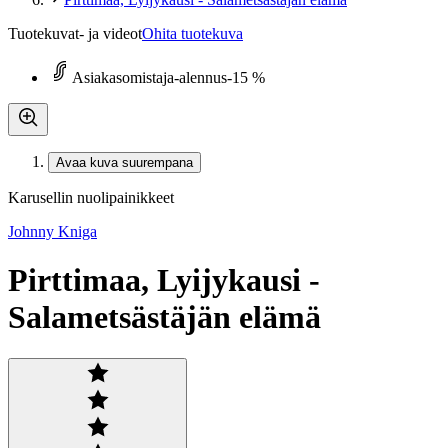
Tuotekuvat- ja videot
Ohita tuotekuva
Asiakasomistaja-alennus
-15 %
Avaa kuva suurempana
Karusellin nuolipainikkeet
Johnny Kniga
Pirttimaa, Lyijykausi -
Salametsästäjän elämä