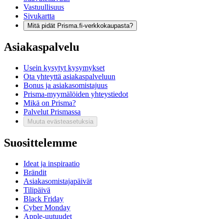
Vastuullisuus
Sivukartta
Mitä pidät Prisma.fi-verkkokaupasta?
Asiakaspalvelu
Usein kysytyt kysymykset
Ota yhteyttä asiakaspalveluun
Bonus ja asiakasomistajuus
Prisma-myymälöiden yhteystiedot
Mikä on Prisma?
Palvelut Prismassa
Muuta evästeasetuksia
Suosittelemme
Ideat ja inspiraatio
Brändit
Asiakasomistajapäivät
Tilipäivä
Black Friday
Cyber Monday
Apple-uutuudet