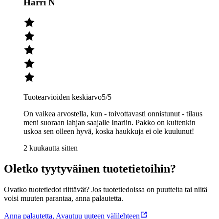
Harri N
Tuotearvioiden keskiarvo
5
/5
On vaikea arvostella, kun - toivottavasti onnistunut - tilaus
meni suoraan lahjan saajalle Inariin. Pakko on kuitenkin
uskoa sen olleen hyvä, koska haukkuja ei ole kuulunut!
2 kuukautta sitten
Oletko tyytyväinen tuotetietoihin?
Ovatko tuotetiedot riittävät? Jos tuotetiedoissa on puutteita tai niitä
voisi muuten parantaa, anna palautetta.
Anna palautetta
,
Avautuu uuteen välilehteen