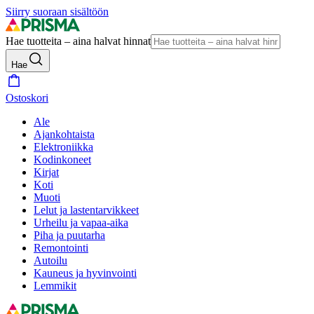
Siirry suoraan sisältöön
Hae tuotteita – aina halvat hinnat
Hae
Ostoskori
Ale
Ajankohtaista
Elektroniikka
Kodinkoneet
Kirjat
Koti
Muoti
Lelut ja lastentarvikkeet
Urheilu ja vapaa-aika
Piha ja puutarha
Remontointi
Autoilu
Kauneus ja hyvinvointi
Lemmikit