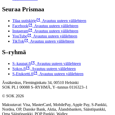
Seuraa Prismaa
Tilaa uutiskirje
,
Avautuu uuteen välilehteen
Facebook
,
Avautuu uuteen välilehteen
Instagram
,
Avautuu uuteen välilehteen
YouTube
,
Avautuu uuteen välilehteen
TikTok
,
Avautuu uuteen välilehteen
S–ryhmä
S–kaupat.fi
,
Avautuu uuteen välilehteen
Sokos.fi
,
Avautuu uuteen välilehteen
S-Etukortti.fi
,
Avautuu uuteen välilehteen
Ässäkeskus, Fleminginkatu 34, 00510 Helsinki
SOK PL1 00088 S–RYHMÄ,
Y–tunnus 0116323–1
© SOK 2026
Maksutavat
:
Visa, MasterCard, MobilePay, Apple Pay, S-Pankki,
Nordea, OP, Danske Bank, Aktia, Ålandsbanken, Säästöpankki,
Oma Säästöpankki, POP Pankki, Walley