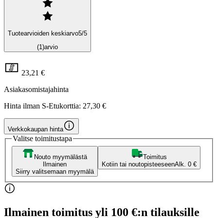
Tuotearvioiden keskiarvo
5
/5
(1)
arvio
23,21 €
Asiakasomistajahinta
Hinta ilman S-Etukorttia:
27,30 €
Verkkokaupan hinta
Valitse toimitustapa
Nouto myymälästä
Toimitus
Ilmainen
Kotiin tai noutopisteeseen
Alk. 0 €
Siirry valitsemaan myymälä
Ilmainen toimitus yli 100 €:n tilauksille