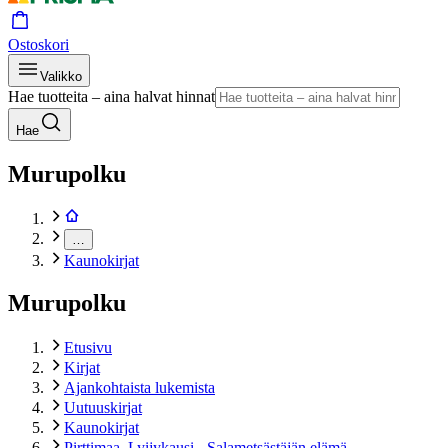
Ostoskori
Valikko
Hae tuotteita – aina halvat hinnat
Hae
Murupolku
…
Kaunokirjat
Murupolku
Etusivu
Kirjat
Ajankohtaista lukemista
Uutuuskirjat
Kaunokirjat
Pirttimaa, Lyijykausi - Salametsästäjän elämä