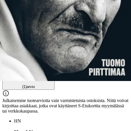
Arviot
Tuotearvioiden keskiarvo
5
/5
(1)
arvio
Julkaisemme tuotearvioita vain varmistetuista ostoksista. Niitä voivat
kirjoittaa asiakkaat, jotka ovat käyttäneet S-Etukorttia myymälässä
tai verkkokaupassa.
HN