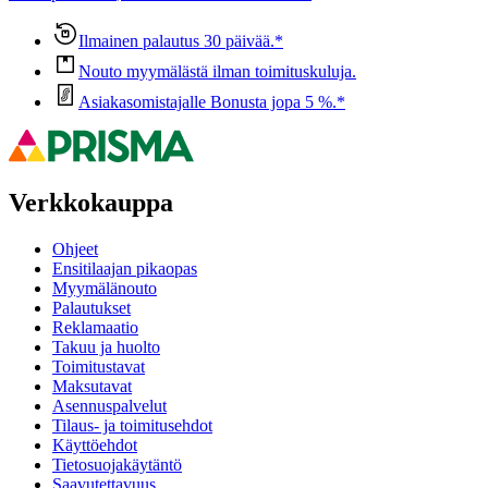
Ilmainen palautus 30 päivää.*
Nouto myymälästä ilman toimituskuluja.
Asiakasomistajalle Bonusta jopa 5 %.*
Verkkokauppa
Ohjeet
Ensitilaajan pikaopas
Myymälänouto
Palautukset
Reklamaatio
Takuu ja huolto
Toimitustavat
Maksutavat
Asennuspalvelut
Tilaus- ja toimitusehdot
Käyttöehdot
Tietosuojakäytäntö
Saavutettavuus