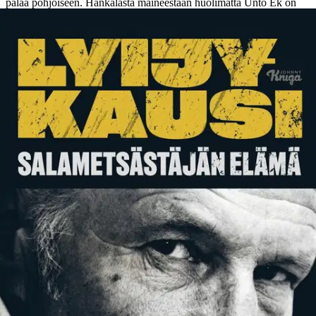
palaa pohjoiseen. Hankalasta maineestaan huolimatta Unto Ek on
saanut töitä kesäksi. Hiljaisella miehellä on kuitenkin mielessään
muuta. Hän haluaa kirjoittaa – ja kostaa. Kesän lopulla kutsuvat
hillasuot, sen jälkeen viinapiru.
Unto ajautuu vanhoille urilleen
mutta jatkaa kirjoittamista. Hän kertoo omankädenoikeudesta. Siitä
miten kaatoi hirven aina kun syödäkseen ja juodakseen tarvitsi. Siitä
miten kylmien tilojen raivaajat petettiin. Ja siitä, miten yhteiskunta ei
nähnyt heidän hätäänsä. Sallalainen Unto Ek (1934–2019) oli
suomalaisen eräkirjallisuuden uudistaja. Hän julkaisi neljä kirjaa,
joista tunnetuin on hänen esikoisteoksensa Hirventappopaikka.
Ennen sen kirjoittamista Ek istui vankilassa salametsästyksestä.
Tuomo Pirttimaa on Kuusamossa asuva kirjailija ja vapaa toimittaja,
joka tunnetaan niukkasanaisesta, vahvatunnelmaisesta ja
psykologisesti tarkkanäköisestä kerronnastaan. Hän kuvaa lämmöllä
ja myötätunnolla rajaseutuja ja niiden kulmikkaita ja rikkinäisiä
ihmisiä. Ihmisiä, jotka usein eivät tule nähdyksi. Pirttimaan romaanit,
teoskokonaisuuden muodostavat itsenäiset rikosdraamat Hete (2021)
ja Tirri (2022) sekä Kaksi kärpästä (2024) ovat saaneet ylistävän
vastaanoton niin kriitikoilta kuin lukijoiltakin.
Näytä lisää
tuotekuvausta
Ominaisuudet