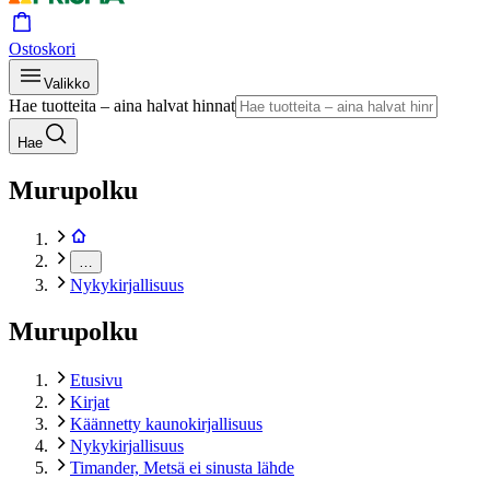
Ostoskori
Valikko
Hae tuotteita – aina halvat hinnat
Hae
Murupolku
…
Nykykirjallisuus
Murupolku
Etusivu
Kirjat
Käännetty kaunokirjallisuus
Nykykirjallisuus
Timander, Metsä ei sinusta lähde