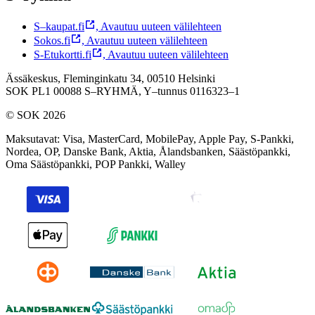
S–kaupat.fi
,
Avautuu uuteen välilehteen
Sokos.fi
,
Avautuu uuteen välilehteen
S-Etukortti.fi
,
Avautuu uuteen välilehteen
Ässäkeskus, Fleminginkatu 34, 00510 Helsinki
SOK PL1 00088 S–RYHMÄ,
Y–tunnus 0116323–1
© SOK 2026
Maksutavat
:
Visa, MasterCard, MobilePay, Apple Pay, S-Pankki,
Nordea, OP, Danske Bank, Aktia, Ålandsbanken, Säästöpankki,
Oma Säästöpankki, POP Pankki, Walley