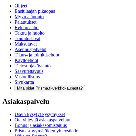
Ohjeet
Ensitilaajan pikaopas
Myymälänouto
Palautukset
Reklamaatio
Takuu ja huolto
Toimitustavat
Maksutavat
Asennuspalvelut
Tilaus- ja toimitusehdot
Käyttöehdot
Tietosuojakäytäntö
Saavutettavuus
Vastuullisuus
Sivukartta
Mitä pidät Prisma.fi-verkkokaupasta?
Asiakaspalvelu
Usein kysytyt kysymykset
Ota yhteyttä asiakaspalveluun
Bonus ja asiakasomistajuus
Prisma-myymälöiden yhteystiedot