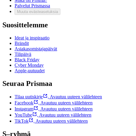
Mikä on Prisma?
Palvelut Prismassa
Muuta evästeasetuksia
Suosittelemme
Ideat ja inspiraatio
Brändit
Asiakasomistajapäivät
Tilipäivä
Black Friday
Cyber Monday
Apple-uutuudet
Seuraa Prismaa
Tilaa uutiskirje
,
Avautuu uuteen välilehteen
Facebook
,
Avautuu uuteen välilehteen
Instagram
,
Avautuu uuteen välilehteen
YouTube
,
Avautuu uuteen välilehteen
TikTok
,
Avautuu uuteen välilehteen
S–ryhmä