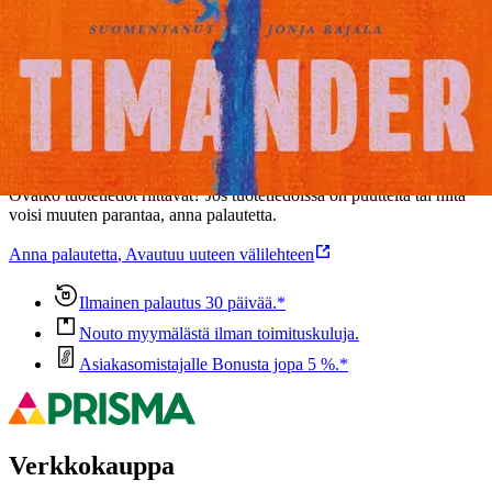
Ominaisuudet
Oletko tyytyväinen tuotetietoihin?
Ovatko tuotetiedot riittävät? Jos tuotetiedoissa on puutteita tai niitä
voisi muuten parantaa, anna palautetta.
Anna palautetta
,
Avautuu uuteen välilehteen
Ilmainen palautus 30 päivää.*
Nouto myymälästä ilman toimituskuluja.
Asiakasomistajalle Bonusta jopa 5 %.*
Verkkokauppa