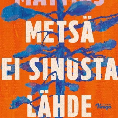
Ei saatavilla
Tuotekuvaus
Sanat vievät kauas, juuret vetävät takaisin. Metsän vaihtuessa
suurkaupungin sykkeeseen nuori mies huomaa, ettei pieni pohjoinen
kylä päästäkään otteestaan. Pienessä metsän saartamassa kylässä
kaikki tuntevat kaikki. Kukaan ei muista, mistä tiekunnan riidassa
oikeastaan oli kysymys. Tai kuka siirsi rajapyykkiä
seitsemänkymmentä vuotta sitten. Silti niistä voi edelleen vääntää.
Rakkaus kirjoihin johdattaa nuoren miehen suurkaupunkiin, jossa
hän huomaa, että piirit ovat siellä yhtä pienet kuin kotikylässä. Metsä
ei sinusta lähde on tarina oman paikan etsimisestä ja siitä, että
toisinaan sen löytää lähtöpisteestä. Mattias Timander (s. 1998) on
kotoisin Kiirunasta. Hän työskentelee kulttuuritoimittajana ja
kirjoittaa Provins-lehteen. Metsä ei sinusta lähde on hänen
esikoisromaaninsa.
Näytä lisää
tuotekuvausta