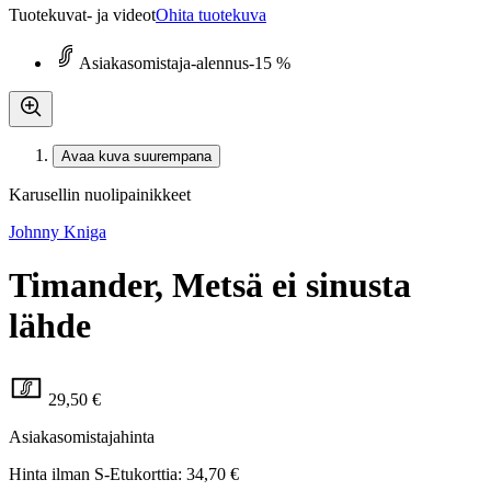
Tuotekuvat- ja videot
Ohita tuotekuva
Asiakasomistaja-alennus
-15 %
Avaa kuva suurempana
Karusellin nuolipainikkeet
Johnny Kniga
Timander, Metsä ei sinusta
lähde
29,50 €
Asiakasomistajahinta
Hinta ilman S-Etukorttia:
34,70 €