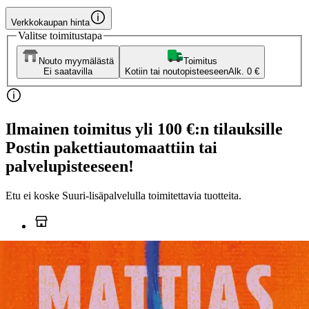
Verkkokaupan hinta
Valitse toimitustapa
Nouto myymälästä
Toimitus
Ei saatavilla
Kotiin tai noutopisteeseen
Alk. 0 €
Ilmainen toimitus yli 100 €:n tilauksille
Postin pakettiautomaattiin tai
palvelupisteeseen!
Etu ei koske Suuri‑lisäpalvelulla toimitettavia tuotteita.
Tarkista myymäläsaatavuus