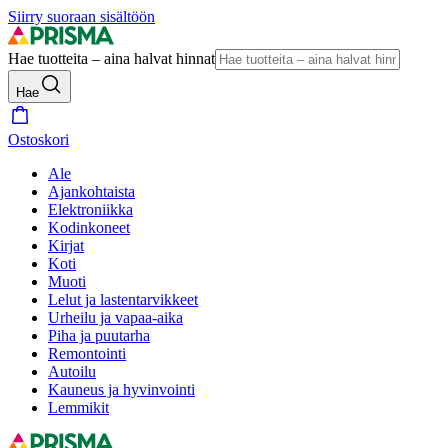
Siirry suoraan sisältöön
Hae tuotteita – aina halvat hinnat
Hae
Ostoskori
Ale
Ajankohtaista
Elektroniikka
Kodinkoneet
Kirjat
Koti
Muoti
Lelut ja lastentarvikkeet
Urheilu ja vapaa-aika
Piha ja puutarha
Remontointi
Autoilu
Kauneus ja hyvinvointi
Lemmikit