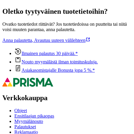
Oletko tyytyväinen tuotetietoihin?
Ovatko tuotetiedot riittävät? Jos tuotetiedoissa on puutteita tai niitä
voisi muuten parantaa, anna palautetta.
Anna palautetta
,
Avautuu uuteen välilehteen
Ilmainen palautus 30 päivää.*
Nouto myymälästä ilman toimituskuluja.
Asiakasomistajalle Bonusta jopa 5 %.*
Verkkokauppa
Ohjeet
Ensitilaajan pikaopas
Myymälänouto
Palautukset
Reklamaatio