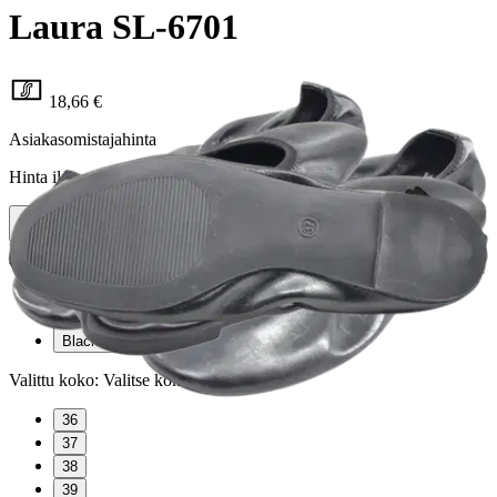
Laura SL-6701
18,66 €
Asiakasomistajahinta
Hinta ilman S-Etukorttia:
21,95 €
Verkkokaupan hinta
Valittu väri:
Black
Black
Valittu koko:
Valitse koko
36
37
38
39