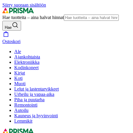
Siirry suoraan sisältöön
Hae tuotteita – aina halvat hinnat
Hae
Ostoskori
Ale
Ajankohtaista
Elektroniikka
Kodinkoneet
Kirjat
Koti
Muoti
Lelut ja lastentarvikkeet
Urheilu ja vapaa-aika
Piha ja puutarha
Remontointi
Autoilu
Kauneus ja hyvinvointi
Lemmikit