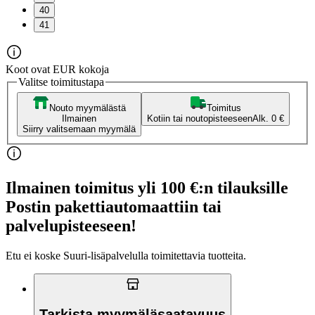
40
41
Koot ovat EUR kokoja
Valitse toimitustapa
Nouto myymälästä
Toimitus
Ilmainen
Kotiin tai noutopisteeseen
Alk. 0 €
Siirry valitsemaan myymälä
Ilmainen toimitus yli 100 €:n tilauksille
Postin pakettiautomaattiin tai
palvelupisteeseen!
Etu ei koske Suuri‑lisäpalvelulla toimitettavia tuotteita.
Tarkista myymäläsaatavuus