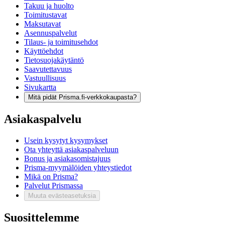
Takuu ja huolto
Toimitustavat
Maksutavat
Asennuspalvelut
Tilaus- ja toimitusehdot
Käyttöehdot
Tietosuojakäytäntö
Saavutettavuus
Vastuullisuus
Sivukartta
Mitä pidät Prisma.fi-verkkokaupasta?
Asiakaspalvelu
Usein kysytyt kysymykset
Ota yhteyttä asiakaspalveluun
Bonus ja asiakasomistajuus
Prisma-myymälöiden yhteystiedot
Mikä on Prisma?
Palvelut Prismassa
Muuta evästeasetuksia
Suosittelemme