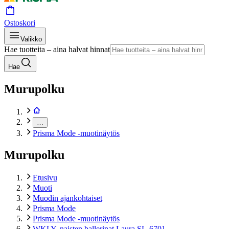
Ostoskori
Valikko
Hae tuotteita – aina halvat hinnat
Hae
Murupolku
…
Prisma Mode -muotinäytös
Murupolku
Etusivu
Muoti
Muodin ajankohtaiset
Prisma Mode
Prisma Mode -muotinäytös
WKLY. naisten ballerinat Laura SL-6701