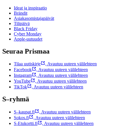
Ideat ja inspiraatio
Brändit
Asiakasomistajapäivät
Tilipäivä
Black Friday
Cyber Monday
Apple-uutuudet
Seuraa Prismaa
Tilaa uutiskirje
,
Avautuu uuteen välilehteen
Facebook
,
Avautuu uuteen välilehteen
Instagram
,
Avautuu uuteen välilehteen
YouTube
,
Avautuu uuteen välilehteen
TikTok
,
Avautuu uuteen välilehteen
S–ryhmä
S–kaupat.fi
,
Avautuu uuteen välilehteen
Sokos.fi
,
Avautuu uuteen välilehteen
S-Etukortti.fi
,
Avautuu uuteen välilehteen