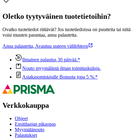
Oletko tyytyväinen tuotetietoihin?
Ovatko tuotetiedot riittävät? Jos tuotetiedoissa on puutteita tai niitä
voisi muuten parantaa, anna palautetta.
Anna palautetta
,
Avautuu uuteen välilehteen
Ilmainen palautus 30 päivää.*
Nouto myymälästä ilman toimituskuluja.
Asiakasomistajalle Bonusta jopa 5 %.*
Verkkokauppa
Ohjeet
Ensitilaajan pikaopas
Myymälänouto
Palautukset