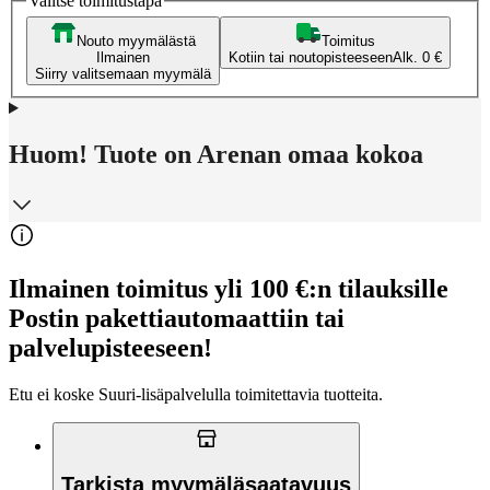
Valitse toimitustapa
Nouto myymälästä
Toimitus
Ilmainen
Kotiin tai noutopisteeseen
Alk. 0 €
Siirry valitsemaan myymälä
Huom! Tuote on Arenan omaa kokoa
Ilmainen toimitus yli 100 €:n tilauksille
Postin pakettiautomaattiin tai
palvelupisteeseen!
Etu ei koske Suuri‑lisäpalvelulla toimitettavia tuotteita.
Tarkista myymäläsaatavuus