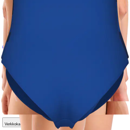
arena
arena naisten uimapuku
Isabella Wing Back 010351870
67,92 €
Asiakasomistajahinta
Hinta ilman S-Etukorttia:
79,90 €
Verkkokaupan hinta