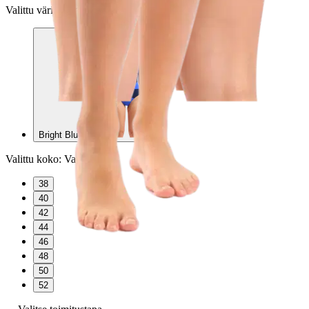
Valittu väri:
Bright Blue-Navy
Bright Blue-Navy
Valittu koko:
Valitse koko
38
40
42
44
46
48
50
52