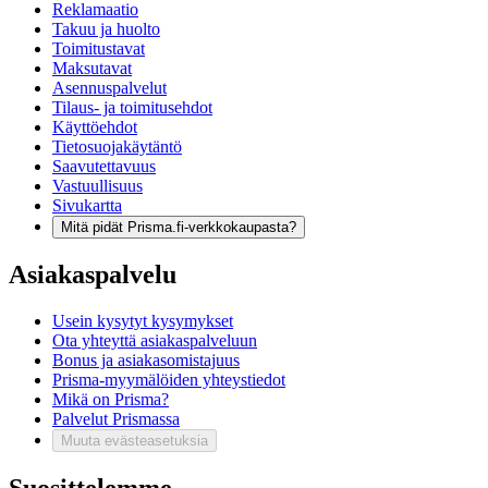
Reklamaatio
Takuu ja huolto
Toimitustavat
Maksutavat
Asennuspalvelut
Tilaus- ja toimitusehdot
Käyttöehdot
Tietosuojakäytäntö
Saavutettavuus
Vastuullisuus
Sivukartta
Mitä pidät Prisma.fi-verkkokaupasta?
Asiakaspalvelu
Usein kysytyt kysymykset
Ota yhteyttä asiakaspalveluun
Bonus ja asiakasomistajuus
Prisma-myymälöiden yhteystiedot
Mikä on Prisma?
Palvelut Prismassa
Muuta evästeasetuksia
Suosittelemme