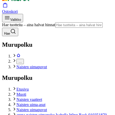
Ostoskori
Valikko
Hae tuotteita – aina halvat hinnat
Hae
Murupolku
…
Naisten uimapuvut
Murupolku
Etusivu
Muoti
Naisten vaatteet
Naisten uima-asut
Naisten uimapuvut
arena naisten uimapuku Isabella Wing Back 010351870