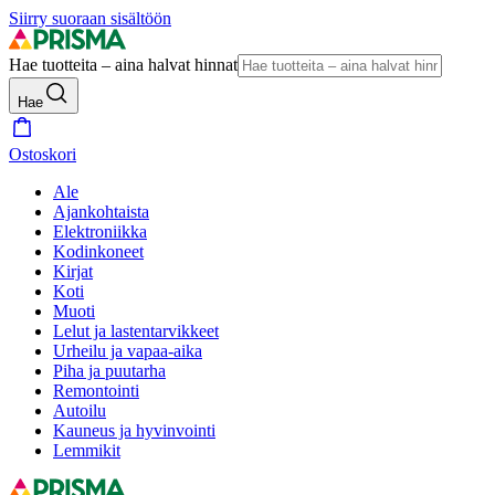
Siirry suoraan sisältöön
Hae tuotteita – aina halvat hinnat
Hae
Ostoskori
Ale
Ajankohtaista
Elektroniikka
Kodinkoneet
Kirjat
Koti
Muoti
Lelut ja lastentarvikkeet
Urheilu ja vapaa-aika
Piha ja puutarha
Remontointi
Autoilu
Kauneus ja hyvinvointi
Lemmikit