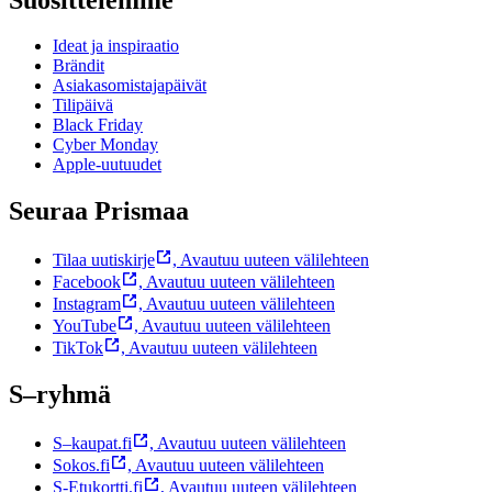
Ideat ja inspiraatio
Brändit
Asiakasomistajapäivät
Tilipäivä
Black Friday
Cyber Monday
Apple-uutuudet
Seuraa Prismaa
Tilaa uutiskirje
,
Avautuu uuteen välilehteen
Facebook
,
Avautuu uuteen välilehteen
Instagram
,
Avautuu uuteen välilehteen
YouTube
,
Avautuu uuteen välilehteen
TikTok
,
Avautuu uuteen välilehteen
S–ryhmä
S–kaupat.fi
,
Avautuu uuteen välilehteen
Sokos.fi
,
Avautuu uuteen välilehteen
S-Etukortti.fi
,
Avautuu uuteen välilehteen