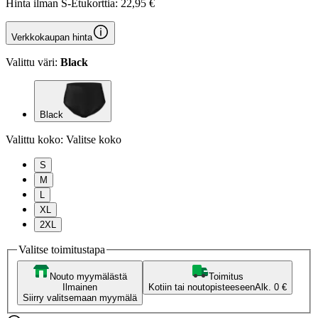
Hinta ilman S-Etukorttia:
22,95 €
Verkkokaupan hinta
Valittu väri:
Black
Black
Valittu koko:
Valitse koko
S
M
L
XL
2XL
Valitse toimitustapa
Nouto myymälästä
Toimitus
Ilmainen
Kotiin tai noutopisteeseen
Alk. 0 €
Siirry valitsemaan myymälä