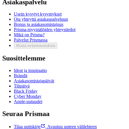
Asiakaspalvelu
Usein kysytyt kysymykset
Ota yhteyttä asiakaspalveluun
Bonus ja asiakasomistajuus
Prisma-myymälöiden yhteystiedot
Mikä on Prisma?
Palvelut Prismassa
Muuta evästeasetuksia
Suosittelemme
Ideat ja inspiraatio
Brändit
Asiakasomistajapäivät
Tilipäivä
Black Friday
Cyber Monday
Apple-uutuudet
Seuraa Prismaa
Tilaa uutiskirje
,
Avautuu uuteen välilehteen