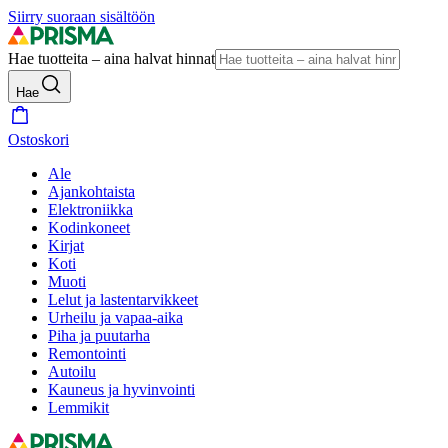
Siirry suoraan sisältöön
Hae tuotteita – aina halvat hinnat
Hae
Ostoskori
Ale
Ajankohtaista
Elektroniikka
Kodinkoneet
Kirjat
Koti
Muoti
Lelut ja lastentarvikkeet
Urheilu ja vapaa-aika
Piha ja puutarha
Remontointi
Autoilu
Kauneus ja hyvinvointi
Lemmikit