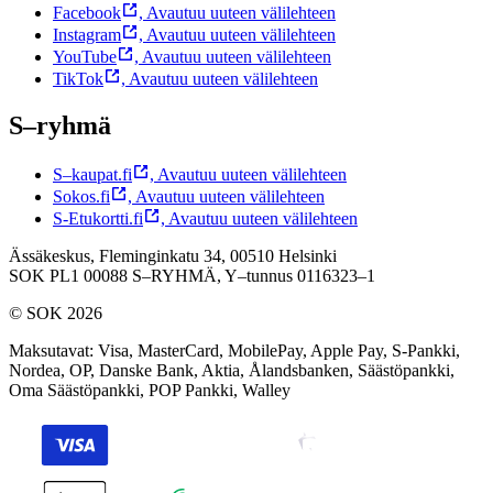
Facebook
,
Avautuu uuteen välilehteen
Instagram
,
Avautuu uuteen välilehteen
YouTube
,
Avautuu uuteen välilehteen
TikTok
,
Avautuu uuteen välilehteen
S–ryhmä
S–kaupat.fi
,
Avautuu uuteen välilehteen
Sokos.fi
,
Avautuu uuteen välilehteen
S-Etukortti.fi
,
Avautuu uuteen välilehteen
Ässäkeskus, Fleminginkatu 34, 00510 Helsinki
SOK PL1 00088 S–RYHMÄ,
Y–tunnus 0116323–1
© SOK 2026
Maksutavat
:
Visa, MasterCard, MobilePay, Apple Pay, S-Pankki,
Nordea, OP, Danske Bank, Aktia, Ålandsbanken, Säästöpankki,
Oma Säästöpankki, POP Pankki, Walley