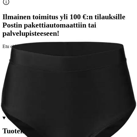
Ilmainen toimitus yli 100 €:n tilauksille
Postin pakettiautomaattiin tai
palvelupisteeseen!
Etu ei koske Suuri‑lisäpalvelulla toimitettavia tuotteita.
Tarkista myymäläsaatavuus
Valitse tuotteen koko
Tuotekuvaus