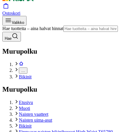
Ostoskori
Valikko
Hae tuotteita – aina halvat hinnat
Hae
Murupolku
…
Bikinit
Murupolku
Etusivu
Muoti
Naisten vaatteet
Naisten uima-asut
Bikinit
Finnwear naisten bikinihousut High Waist T65780