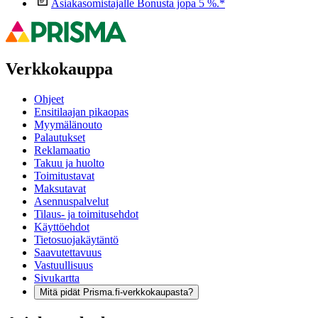
Asiakasomistajalle Bonusta jopa 5 %.*
Verkkokauppa
Ohjeet
Ensitilaajan pikaopas
Myymälänouto
Palautukset
Reklamaatio
Takuu ja huolto
Toimitustavat
Maksutavat
Asennuspalvelut
Tilaus- ja toimitusehdot
Käyttöehdot
Tietosuojakäytäntö
Saavutettavuus
Vastuullisuus
Sivukartta
Mitä pidät Prisma.fi-verkkokaupasta?