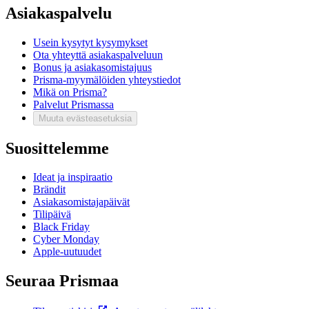
Asiakaspalvelu
Usein kysytyt kysymykset
Ota yhteyttä asiakaspalveluun
Bonus ja asiakasomistajuus
Prisma-myymälöiden yhteystiedot
Mikä on Prisma?
Palvelut Prismassa
Muuta evästeasetuksia
Suosittelemme
Ideat ja inspiraatio
Brändit
Asiakasomistajapäivät
Tilipäivä
Black Friday
Cyber Monday
Apple-uutuudet
Seuraa Prismaa