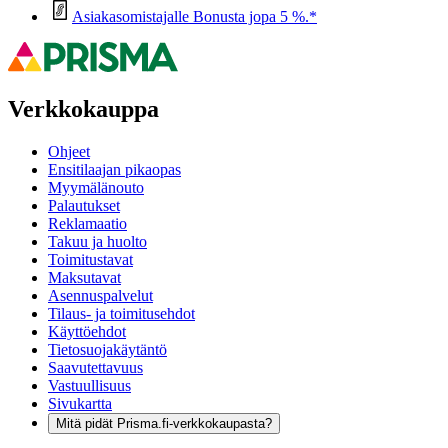
Asiakasomistajalle Bonusta jopa 5 %.*
Verkkokauppa
Ohjeet
Ensitilaajan pikaopas
Myymälänouto
Palautukset
Reklamaatio
Takuu ja huolto
Toimitustavat
Maksutavat
Asennuspalvelut
Tilaus- ja toimitusehdot
Käyttöehdot
Tietosuojakäytäntö
Saavutettavuus
Vastuullisuus
Sivukartta
Mitä pidät Prisma.fi-verkkokaupasta?