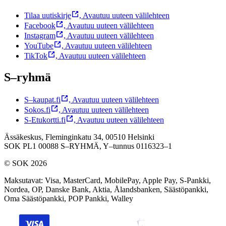
Tilaa uutiskirje
,
Avautuu uuteen välilehteen
Facebook
,
Avautuu uuteen välilehteen
Instagram
,
Avautuu uuteen välilehteen
YouTube
,
Avautuu uuteen välilehteen
TikTok
,
Avautuu uuteen välilehteen
S–ryhmä
S–kaupat.fi
,
Avautuu uuteen välilehteen
Sokos.fi
,
Avautuu uuteen välilehteen
S-Etukortti.fi
,
Avautuu uuteen välilehteen
Ässäkeskus, Fleminginkatu 34, 00510 Helsinki
SOK PL1 00088 S–RYHMÄ,
Y–tunnus 0116323–1
© SOK 2026
Maksutavat
:
Visa, MasterCard, MobilePay, Apple Pay, S-Pankki,
Nordea, OP, Danske Bank, Aktia, Ålandsbanken, Säästöpankki,
Oma Säästöpankki, POP Pankki, Walley