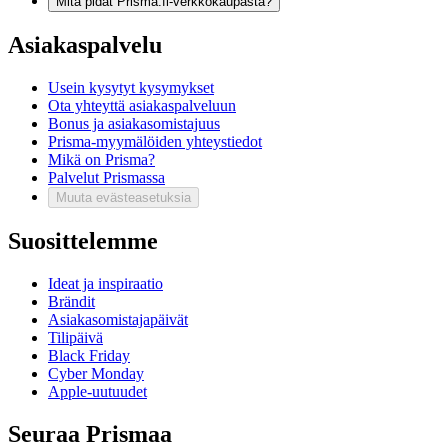
Mitä pidät Prisma.fi-verkkokaupasta?
Asiakaspalvelu
Usein kysytyt kysymykset
Ota yhteyttä asiakaspalveluun
Bonus ja asiakasomistajuus
Prisma-myymälöiden yhteystiedot
Mikä on Prisma?
Palvelut Prismassa
Muuta evästeasetuksia
Suosittelemme
Ideat ja inspiraatio
Brändit
Asiakasomistajapäivät
Tilipäivä
Black Friday
Cyber Monday
Apple-uutuudet
Seuraa Prismaa