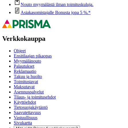
Nouto myymälästä ilman toimituskuluja.
Asiakasomistajalle Bonusta jopa 5 %.*
Verkkokauppa
Ohjeet
Ensitilaajan pikaopas
Myymälänouto
Palautukset
Reklamaatio
Takuu ja huolto
Toimitustavat
Maksutavat
Asennuspalvelut
Tilaus- ja toimitusehdot
Käyttöehdot
Tietosuojakäytäntö
Saavutettavuus
Vastuullisuus
Sivukartta