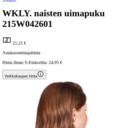
WKLY. naisten uimapuku
215W042601
21,21 €
Asiakasomistajahinta
Hinta ilman S-Etukorttia:
24,95 €
Verkkokaupan hinta
Valittu väri:
black