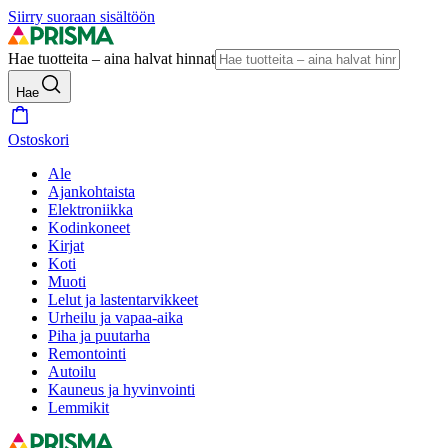
Siirry suoraan sisältöön
Hae tuotteita – aina halvat hinnat
Hae
Ostoskori
Ale
Ajankohtaista
Elektroniikka
Kodinkoneet
Kirjat
Koti
Muoti
Lelut ja lastentarvikkeet
Urheilu ja vapaa-aika
Piha ja puutarha
Remontointi
Autoilu
Kauneus ja hyvinvointi
Lemmikit