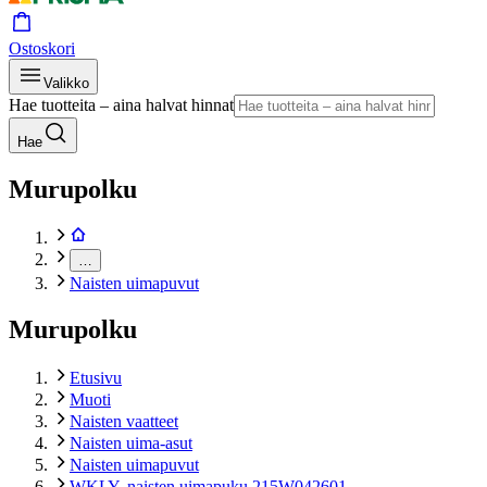
Ostoskori
Valikko
Hae tuotteita – aina halvat hinnat
Hae
Murupolku
…
Naisten uimapuvut
Murupolku
Etusivu
Muoti
Naisten vaatteet
Naisten uima-asut
Naisten uimapuvut
WKLY. naisten uimapuku 215W042601