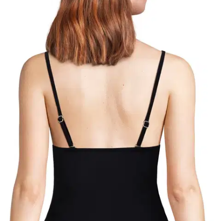
black
Valittu koko:
Valitse koko
XS
S
M
L
XL
2XL
Loppu varastosta
Valitse toimitustapa
Nouto myymälästä
Toimitus
Ilmainen
Kotiin tai noutopisteeseen
Alk. 0 €
Siirry valitsemaan myymälä
Ilmainen toimitus yli 100 €:n tilauksille
Postin pakettiautomaattiin tai
palvelupisteeseen!