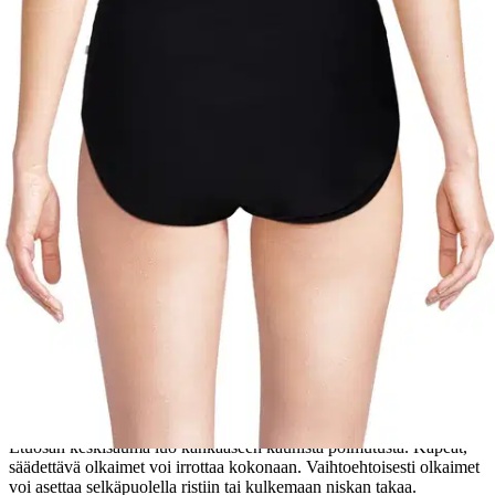
Etu ei koske Suuri‑lisäpalvelulla toimitettavia tuotteita.
Tarkista myymäläsaatavuus
Valitse tuotteen koko
Tuotekuvaus
Naisten upea WKLY.-uimapuku on malliltaan ajattoman klassinen.
Etuosan keskisauma luo kankaaseen kaunista poimutusta. Kapeat,
säädettävä olkaimet voi irrottaa kokonaan. Vaihtoehtoisesti olkaimet
voi asettaa selkäpuolella ristiin tai kulkemaan niskan takaa.