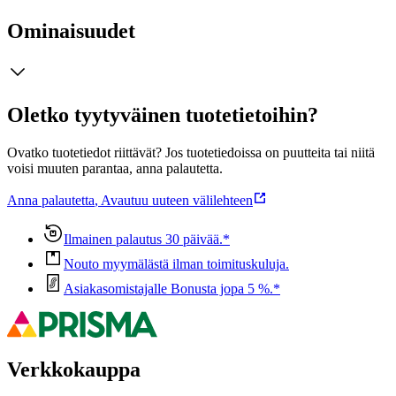
Ominaisuudet
Oletko tyytyväinen tuotetietoihin?
Ovatko tuotetiedot riittävät? Jos tuotetiedoissa on puutteita tai niitä
voisi muuten parantaa, anna palautetta.
Anna palautetta
,
Avautuu uuteen välilehteen
Ilmainen palautus 30 päivää.*
Nouto myymälästä ilman toimituskuluja.
Asiakasomistajalle Bonusta jopa 5 %.*
Verkkokauppa