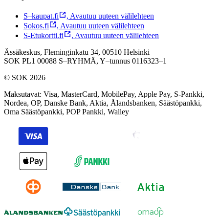
S–kaupat.fi
,
Avautuu uuteen välilehteen
Sokos.fi
,
Avautuu uuteen välilehteen
S-Etukortti.fi
,
Avautuu uuteen välilehteen
Ässäkeskus, Fleminginkatu 34, 00510 Helsinki
SOK PL1 00088 S–RYHMÄ,
Y–tunnus 0116323–1
© SOK 2026
Maksutavat
:
Visa, MasterCard, MobilePay, Apple Pay, S-Pankki,
Nordea, OP, Danske Bank, Aktia, Ålandsbanken, Säästöpankki,
Oma Säästöpankki, POP Pankki, Walley