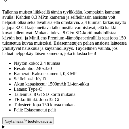
Tallenna muistot liikkeellä tämän tyylikkään, kompaktin kameran
avulla! Kahden 0,3 MP:n kameran ja selfielinssin ansiosta voit
helposti ottaa sekä tavallisia että omakuvia. 2,4 tuuman kirkas näyttö
ja jopa 32 Gt laajennettava tallennustila varmistavat, että kaikki
kuvat tallentuvat. Mukana tuleva 8 Gt:n SD-kortti mahdollistaa
käytön heti, ja MiniLens Premium -lämpöpaperirullilla saat jopa 150
tulostettua kuvaa muistoksi. Esiasennettujen pelien ansiosta laitteessa
yhdistyvät hauskuus ja käytännöllisyys. Täydellinen valinta, jos
haluat helppokäyttöisen kameran, joka tulostaa heti!
Näytön koko: 2,4 tuumaa
Resoluutio: 240x320
Kamerat: Kaksoiskamerat, 0,3 MP
Selfielinssi: Kyllä
Akun kapasiteetti: 1500mAh Li-ion-akku
Lataus: Type-C
Tallennus: 8 Gt SD-kortti mukana
TF-korttituki: Jopa 32 Gt
Tulosteet: Jopa 150 kuvaa mukana
Pelit: Esiasennetut pelit
Näytä lisää
tuotekuvausta