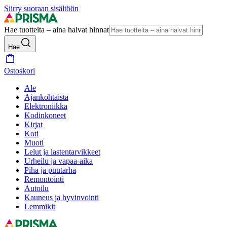
Siirry suoraan sisältöön
Hae tuotteita – aina halvat hinnat
Hae
Ostoskori
Ale
Ajankohtaista
Elektroniikka
Kodinkoneet
Kirjat
Koti
Muoti
Lelut ja lastentarvikkeet
Urheilu ja vapaa-aika
Piha ja puutarha
Remontointi
Autoilu
Kauneus ja hyvinvointi
Lemmikit