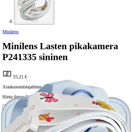
Minilens
Minilens Lasten pikakamera
P241335 sininen
55,21 €
Asiakasomistajahinta
Hinta ilman S-Etukorttia:
64,95 €
Verkkokaupan hinta
Valitse toimitustapa
Nouto myymälästä
Toimitus
Ilmainen
Kotiin tai noutopisteeseen
Alk. 0 €