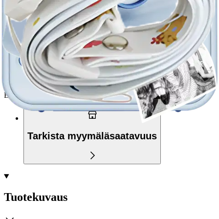
Siirry valitsemaan myymälä
Ilmainen toimitus yli 100 €:n tilauksille
Postin pakettiautomaattiin tai
palvelupisteeseen!
Etu ei koske Suuri‑lisäpalvelulla toimitettavia tuotteita.
Tarkista myymäläsaatavuus
Tuotekuvaus