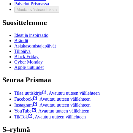
Palvelut Prismassa
Muuta evästeasetuksia
Suosittelemme
Ideat ja inspiraatio
Brändit
Asiakasomistajapäivät
Tilipäivä
Black Friday
Cyber Monday
Apple-uutuudet
Seuraa Prismaa
Tilaa uutiskirje
,
Avautuu uuteen välilehteen
Facebook
,
Avautuu uuteen välilehteen
Instagram
,
Avautuu uuteen välilehteen
YouTube
,
Avautuu uuteen välilehteen
TikTok
,
Avautuu uuteen välilehteen
S–ryhmä