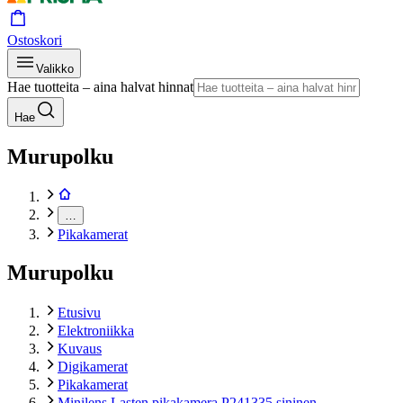
Ostoskori
Valikko
Hae tuotteita – aina halvat hinnat
Hae
Murupolku
…
Pikakamerat
Murupolku
Etusivu
Elektroniikka
Kuvaus
Digikamerat
Pikakamerat
Minilens Lasten pikakamera P241335 sininen