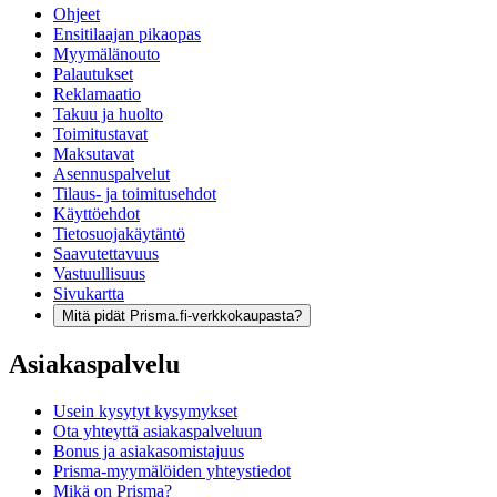
Ohjeet
Ensitilaajan pikaopas
Myymälänouto
Palautukset
Reklamaatio
Takuu ja huolto
Toimitustavat
Maksutavat
Asennuspalvelut
Tilaus- ja toimitusehdot
Käyttöehdot
Tietosuojakäytäntö
Saavutettavuus
Vastuullisuus
Sivukartta
Mitä pidät Prisma.fi-verkkokaupasta?
Asiakaspalvelu
Usein kysytyt kysymykset
Ota yhteyttä asiakaspalveluun
Bonus ja asiakasomistajuus
Prisma-myymälöiden yhteystiedot
Mikä on Prisma?