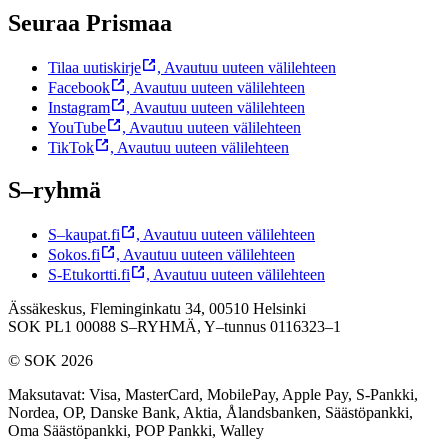
Seuraa Prismaa
Tilaa uutiskirje
,
Avautuu uuteen välilehteen
Facebook
,
Avautuu uuteen välilehteen
Instagram
,
Avautuu uuteen välilehteen
YouTube
,
Avautuu uuteen välilehteen
TikTok
,
Avautuu uuteen välilehteen
S–ryhmä
S–kaupat.fi
,
Avautuu uuteen välilehteen
Sokos.fi
,
Avautuu uuteen välilehteen
S-Etukortti.fi
,
Avautuu uuteen välilehteen
Ässäkeskus, Fleminginkatu 34, 00510 Helsinki
SOK PL1 00088 S–RYHMÄ,
Y–tunnus 0116323–1
© SOK 2026
Maksutavat
:
Visa, MasterCard, MobilePay, Apple Pay, S-Pankki,
Nordea, OP, Danske Bank, Aktia, Ålandsbanken, Säästöpankki,
Oma Säästöpankki, POP Pankki, Walley