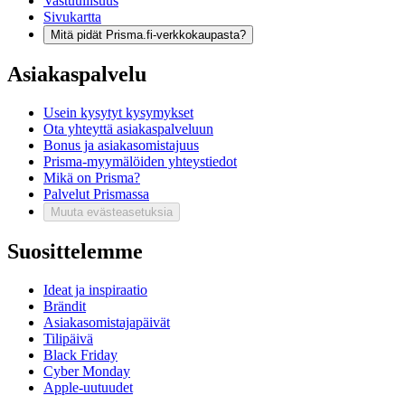
Vastuullisuus
Sivukartta
Mitä pidät Prisma.fi-verkkokaupasta?
Asiakaspalvelu
Usein kysytyt kysymykset
Ota yhteyttä asiakaspalveluun
Bonus ja asiakasomistajuus
Prisma-myymälöiden yhteystiedot
Mikä on Prisma?
Palvelut Prismassa
Muuta evästeasetuksia
Suosittelemme
Ideat ja inspiraatio
Brändit
Asiakasomistajapäivät
Tilipäivä
Black Friday
Cyber Monday
Apple-uutuudet