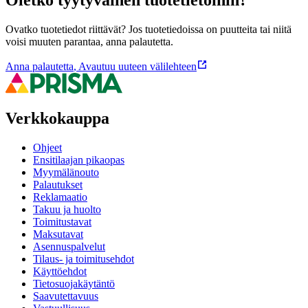
Ovatko tuotetiedot riittävät? Jos tuotetiedoissa on puutteita tai niitä
voisi muuten parantaa, anna palautetta.
Anna palautetta
,
Avautuu uuteen välilehteen
Verkkokauppa
Ohjeet
Ensitilaajan pikaopas
Myymälänouto
Palautukset
Reklamaatio
Takuu ja huolto
Toimitustavat
Maksutavat
Asennuspalvelut
Tilaus- ja toimitusehdot
Käyttöehdot
Tietosuojakäytäntö
Saavutettavuus