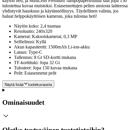
käytön heti, ja MiniLens Premium -lämpöpaperirullilla saat jopa 150
tulostettua kuvaa muistoksi. Esiasennettujen pelien ansiosta laitteessa
yhdistyvät hauskuus ja käytännöllisyys. Täydellinen valinta, jos
haluat helppokäyttöisen kameran, joka tulostaa heti!
Näytön koko: 2,4 tuumaa
Resoluutio: 240x320
Kamerat: Kaksoiskamerat, 0,3 MP
Selfielinssi: Kyllä
Akun kapasiteetti: 1500mAh Li-ion-akku
Lataus: Type-C
Tallennus: 8 Gt SD-kortti mukana
TF-korttituki: Jopa 32 Gt
Tulosteet: Jopa 150 kuvaa mukana
Pelit: Esiasennetut pelit
Näytä lisää
tuotekuvausta
Ominaisuudet
Oletko tyytyväinen tuotetietoihin?