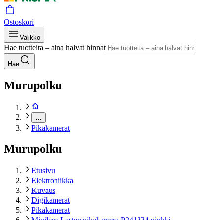
Ostoskori
Valikko
Hae tuotteita – aina halvat hinnat
Hae
Murupolku
…
Pikakamerat
Murupolku
Etusivu
Elektroniikka
Kuvaus
Digikamerat
Pikakamerat
Minilens Lasten pikakamera P241334 pinkki