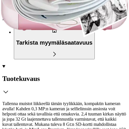
palvelupisteeseen!
Etu ei koske Suuri‑lisäpalvelulla toimitettavia tuotteita.
Tarkista myymäläsaatavuus
Tuotekuvaus
Tallenna muistot liikkeellä tämän tyylikkään, kompaktin kameran
avulla! Kahden 0,3 MP:n kameran ja selfielinssin ansiosta voit
helposti ottaa sekä tavallisia että omakuvia. 2,4 tuuman kirkas näyttö
ja jopa 32 Gt laajennettava tallennustila varmistavat, että kaikki
kuvat tallentuvat. Mukana tuleva 8 Gt:n SD-kortti mahdollistaa