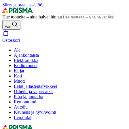
Siirry suoraan sisältöön
Hae tuotteita – aina halvat hinnat
Hae
Ostoskori
Ale
Ajankohtaista
Elektroniikka
Kodinkoneet
Kirjat
Koti
Muoti
Lelut ja lastentarvikkeet
Urheilu ja vapaa-aika
Piha ja puutarha
Remontointi
Autoilu
Kauneus ja hyvinvointi
Lemmikit