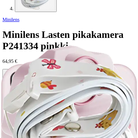
Minilens
Minilens Lasten pikakamera
P241334 pinkki
64,95 €
Verkkokaupan hinta
Valitse toimitustapa
Nouto myymälästä
Toimitus
Ilmainen
Ei saatavilla
Siirry valitsemaan myymälä
Ilmainen toimitus yli 100 €:n tilauksille
Postin pakettiautomaattiin tai