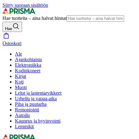
Siirry suoraan sisältöön
Hae tuotteita – aina halvat hinnat
Hae
Ostoskori
Ale
Ajankohtaista
Elektroniikka
Kodinkoneet
Kirjat
Koti
Muoti
Lelut ja lastentarvikkeet
Urheilu ja vapaa-aika
Piha ja puutarha
Remontointi
Autoilu
Kauneus ja hyvinvointi
Lemmikit