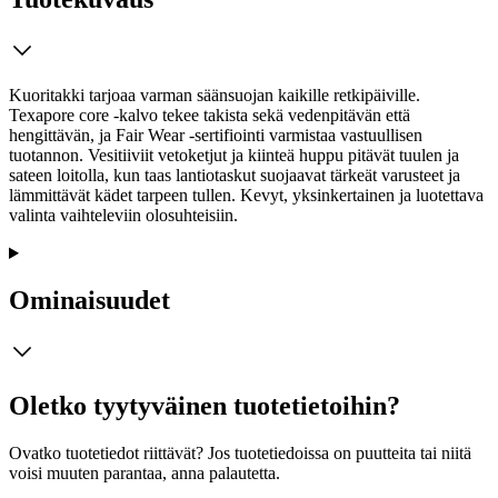
Kuoritakki tarjoaa varman säänsuojan kaikille retkipäiville.
Texapore core ‑kalvo tekee takista sekä vedenpitävän että
hengittävän, ja Fair Wear ‑sertifiointi varmistaa vastuullisen
tuotannon. Vesitiiviit vetoketjut ja kiinteä huppu pitävät tuulen ja
sateen loitolla, kun taas lantiotaskut suojaavat tärkeät varusteet ja
lämmittävät kädet tarpeen tullen. Kevyt, yksinkertainen ja luotettava
valinta vaihteleviin olosuhteisiin.
Ominaisuudet
Oletko tyytyväinen tuotetietoihin?
Ovatko tuotetiedot riittävät? Jos tuotetiedoissa on puutteita tai niitä
voisi muuten parantaa, anna palautetta.