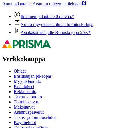
Anna palautetta
,
Avautuu uuteen välilehteen
Ilmainen palautus 30 päivää.*
Nouto myymälästä ilman toimituskuluja.
Asiakasomistajalle Bonusta jopa 5 %.*
Verkkokauppa
Ohjeet
Ensitilaajan pikaopas
Myymälänouto
Palautukset
Reklamaatio
Takuu ja huolto
Toimitustavat
Maksutavat
Asennuspalvelut
Tilaus- ja toimitusehdot
Käyttöehdot
Tietosuojakäytäntö