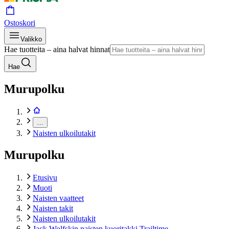
Ostoskori
Valikko
Hae tuotteita – aina halvat hinnat
Hae
Murupolku
…
Naisten ulkoilutakit
Murupolku
Etusivu
Muoti
Naisten vaatteet
Naisten takit
Naisten ulkoilutakit
Jack Wolfskin naisten kuoritakki Trailtime