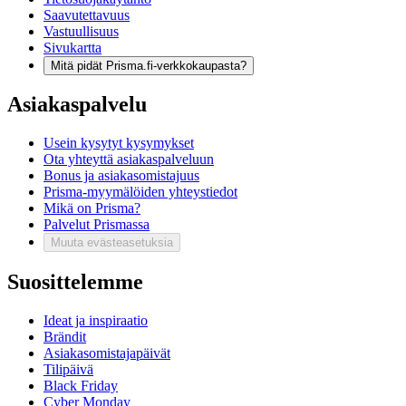
Saavutettavuus
Vastuullisuus
Sivukartta
Mitä pidät Prisma.fi-verkkokaupasta?
Asiakaspalvelu
Usein kysytyt kysymykset
Ota yhteyttä asiakaspalveluun
Bonus ja asiakasomistajuus
Prisma-myymälöiden yhteystiedot
Mikä on Prisma?
Palvelut Prismassa
Muuta evästeasetuksia
Suosittelemme
Ideat ja inspiraatio
Brändit
Asiakasomistajapäivät
Tilipäivä
Black Friday
Cyber Monday