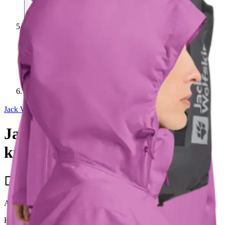
Jack Wolfskin
Jack Wolfskin naisten
kuoritakki Trailtime
102,00 €
Asiakasomistajahinta
Hinta ilman S-Etukorttia:
120,00 €