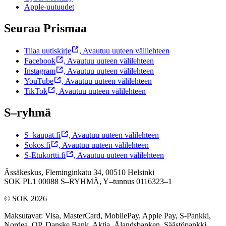
Apple-uutuudet
Seuraa Prismaa
Tilaa uutiskirje
,
Avautuu uuteen välilehteen
Facebook
,
Avautuu uuteen välilehteen
Instagram
,
Avautuu uuteen välilehteen
YouTube
,
Avautuu uuteen välilehteen
TikTok
,
Avautuu uuteen välilehteen
S–ryhmä
S–kaupat.fi
,
Avautuu uuteen välilehteen
Sokos.fi
,
Avautuu uuteen välilehteen
S-Etukortti.fi
,
Avautuu uuteen välilehteen
Ässäkeskus, Fleminginkatu 34, 00510 Helsinki
SOK PL1 00088 S–RYHMÄ,
Y–tunnus 0116323–1
© SOK 2026
Maksutavat
:
Visa, MasterCard, MobilePay, Apple Pay, S-Pankki,
Nordea, OP, Danske Bank, Aktia, Ålandsbanken, Säästöpankki,