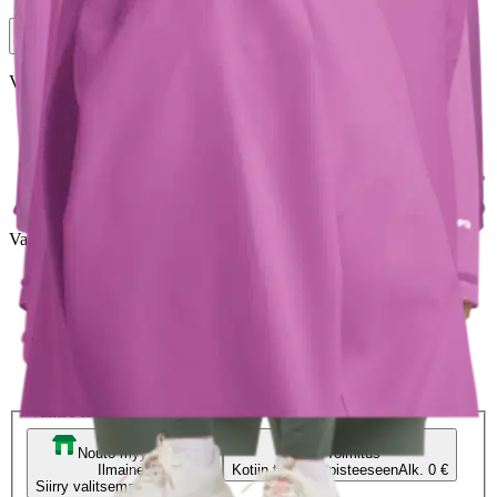
Verkkokaupan hinta
Valittu väri:
foxglove
foxglove
Valittu koko:
Valitse koko
S
M
L
XL
2XL
Valitse toimitustapa
Nouto myymälästä
Toimitus
Ilmainen
Kotiin tai noutopisteeseen
Alk. 0 €
Siirry valitsemaan myymälä