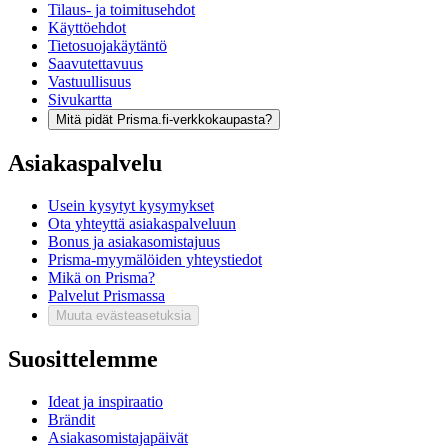
Tilaus- ja toimitusehdot
Käyttöehdot
Tietosuojakäytäntö
Saavutettavuus
Vastuullisuus
Sivukartta
Mitä pidät Prisma.fi-verkkokaupasta?
Asiakaspalvelu
Usein kysytyt kysymykset
Ota yhteyttä asiakaspalveluun
Bonus ja asiakasomistajuus
Prisma-myymälöiden yhteystiedot
Mikä on Prisma?
Palvelut Prismassa
Muuta evästeasetuksia
Suosittelemme
Ideat ja inspiraatio
Brändit
Asiakasomistajapäivät