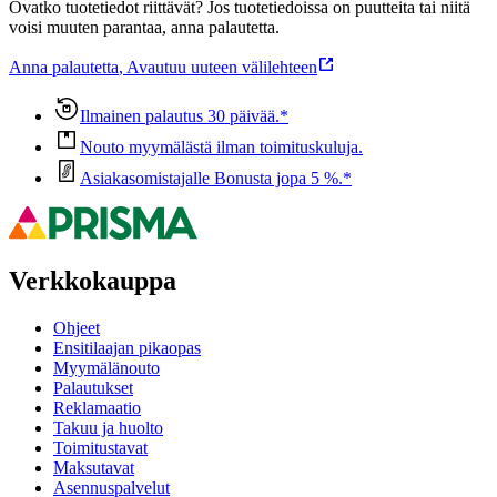
Ovatko tuotetiedot riittävät? Jos tuotetiedoissa on puutteita tai niitä
voisi muuten parantaa, anna palautetta.
Anna palautetta
,
Avautuu uuteen välilehteen
Ilmainen palautus 30 päivää.*
Nouto myymälästä ilman toimituskuluja.
Asiakasomistajalle Bonusta jopa 5 %.*
Verkkokauppa
Ohjeet
Ensitilaajan pikaopas
Myymälänouto
Palautukset
Reklamaatio
Takuu ja huolto
Toimitustavat
Maksutavat
Asennuspalvelut