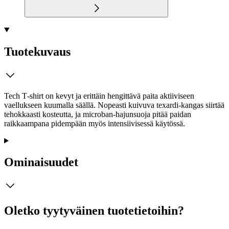
Tuotekuvaus
Tech T‑shirt on kevyt ja erittäin hengittävä paita aktiiviseen
vaellukseen kuumalla säällä. Nopea­sti kuivuva texardi‑kangas siirtää
tehokkaasti kosteutta, ja microban‑hajunsuoja pitää paidan
raikkaampana pidempään myös intensiivisessä käytössä.
Ominaisuudet
Oletko tyytyväinen tuotetietoihin?