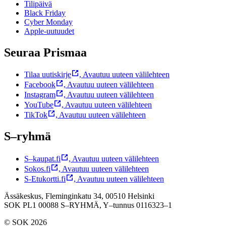
Tilipäivä
Black Friday
Cyber Monday
Apple-uutuudet
Seuraa Prismaa
Tilaa uutiskirje
,
Avautuu uuteen välilehteen
Facebook
,
Avautuu uuteen välilehteen
Instagram
,
Avautuu uuteen välilehteen
YouTube
,
Avautuu uuteen välilehteen
TikTok
,
Avautuu uuteen välilehteen
S–ryhmä
S–kaupat.fi
,
Avautuu uuteen välilehteen
Sokos.fi
,
Avautuu uuteen välilehteen
S-Etukortti.fi
,
Avautuu uuteen välilehteen
Ässäkeskus, Fleminginkatu 34, 00510 Helsinki
SOK PL1 00088 S–RYHMÄ,
Y–tunnus 0116323–1
© SOK 2026