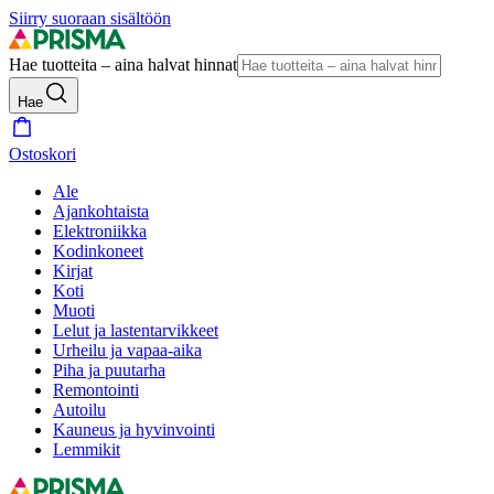
Siirry suoraan sisältöön
Hae tuotteita – aina halvat hinnat
Hae
Ostoskori
Ale
Ajankohtaista
Elektroniikka
Kodinkoneet
Kirjat
Koti
Muoti
Lelut ja lastentarvikkeet
Urheilu ja vapaa-aika
Piha ja puutarha
Remontointi
Autoilu
Kauneus ja hyvinvointi
Lemmikit