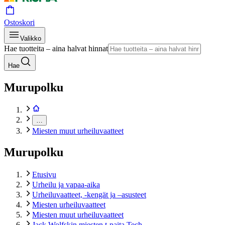
Ostoskori
Valikko
Hae tuotteita – aina halvat hinnat
Hae
Murupolku
…
Miesten muut urheiluvaatteet
Murupolku
Etusivu
Urheilu ja vapaa-aika
Urheiluvaatteet, -kengät ja –asusteet
Miesten urheiluvaatteet
Miesten muut urheiluvaatteet
Jack Wolfskin miesten t-paita Tech