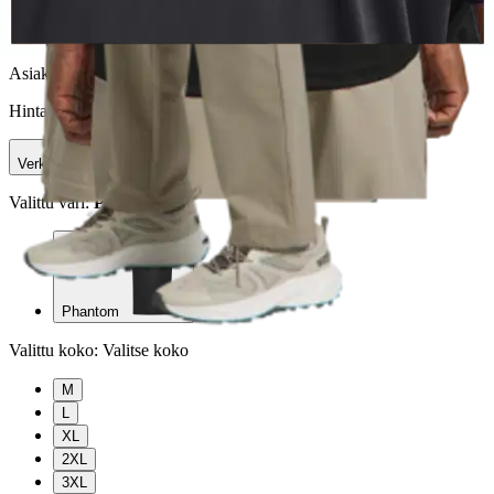
29,71 €
Asiakasomistajahinta
Hinta ilman S-Etukorttia:
34,95 €
Verkkokaupan hinta
Valittu väri:
Phantom
Phantom
Valittu koko:
Valitse koko
M
L
XL
2XL
3XL