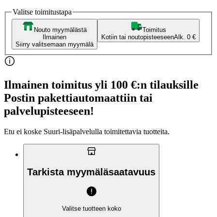
Valitse toimitustapa
Nouto myymälästä
Toimitus
Ilmainen
Kotiin tai noutopisteeseen
Alk. 0 €
Siirry valitsemaan myymälä
Ilmainen toimitus yli 100 €:n tilauksille
Postin pakettiautomaattiin tai
palvelupisteeseen!
Etu ei koske Suuri‑lisäpalvelulla toimitettavia tuotteita.
Tarkista myymäläsaatavuus
Valitse tuotteen koko