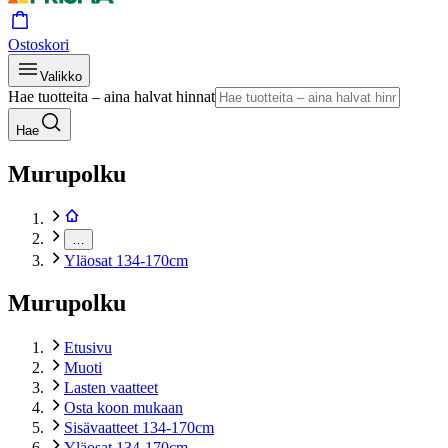
Ostoskori
Valikko
Hae tuotteita – aina halvat hinnat
Hae
Murupolku
…
Yläosat 134-170cm
Murupolku
Etusivu
Muoti
Lasten vaatteet
Osta koon mukaan
Sisävaatteet 134-170cm
Yläosat 134-170cm