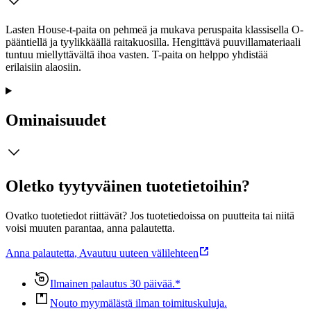
Lasten House-t-paita on pehmeä ja mukava peruspaita klassisella O-
pääntiellä ja tyylikkäällä raitakuosilla. Hengittävä puuvillamateriaali
tuntuu miellyttävältä ihoa vasten. T-paita on helppo yhdistää
erilaisiin alaosiin.
Ominaisuudet
Oletko tyytyväinen tuotetietoihin?
Ovatko tuotetiedot riittävät? Jos tuotetiedoissa on puutteita tai niitä
voisi muuten parantaa, anna palautetta.
Anna palautetta
,
Avautuu uuteen välilehteen
Ilmainen palautus 30 päivää.*
Nouto myymälästä ilman toimituskuluja.