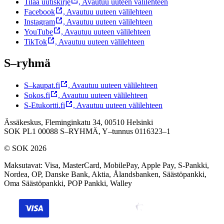
Tilaa uutiskirje
,
Avautuu uuteen välilehteen
Facebook
,
Avautuu uuteen välilehteen
Instagram
,
Avautuu uuteen välilehteen
YouTube
,
Avautuu uuteen välilehteen
TikTok
,
Avautuu uuteen välilehteen
S–ryhmä
S–kaupat.fi
,
Avautuu uuteen välilehteen
Sokos.fi
,
Avautuu uuteen välilehteen
S-Etukortti.fi
,
Avautuu uuteen välilehteen
Ässäkeskus, Fleminginkatu 34, 00510 Helsinki
SOK PL1 00088 S–RYHMÄ,
Y–tunnus 0116323–1
© SOK 2026
Maksutavat
:
Visa, MasterCard, MobilePay, Apple Pay, S-Pankki,
Nordea, OP, Danske Bank, Aktia, Ålandsbanken, Säästöpankki,
Oma Säästöpankki, POP Pankki, Walley