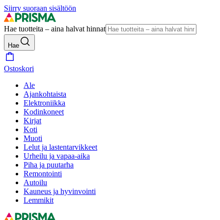
Siirry suoraan sisältöön
Hae tuotteita – aina halvat hinnat
Hae
Ostoskori
Ale
Ajankohtaista
Elektroniikka
Kodinkoneet
Kirjat
Koti
Muoti
Lelut ja lastentarvikkeet
Urheilu ja vapaa-aika
Piha ja puutarha
Remontointi
Autoilu
Kauneus ja hyvinvointi
Lemmikit