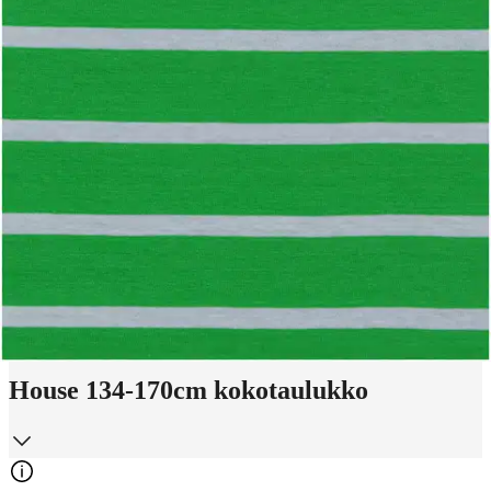
Wood thrush
Valittu koko:
Valitse koko
134
140
146
152
158
164
Valitse toimitustapa
Nouto myymälästä
Toimitus
Ilmainen
Kotiin tai noutopisteeseen
Alk. 0 €
Siirry valitsemaan myymälä
House 134-170cm kokotaulukko