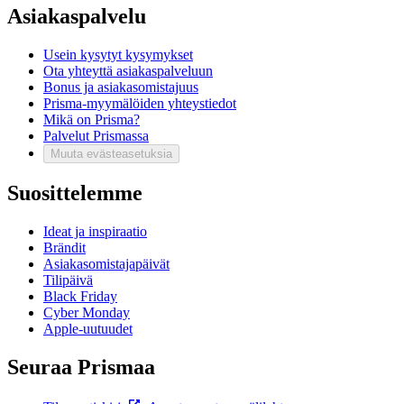
Asiakaspalvelu
Usein kysytyt kysymykset
Ota yhteyttä asiakaspalveluun
Bonus ja asiakasomistajuus
Prisma-myymälöiden yhteystiedot
Mikä on Prisma?
Palvelut Prismassa
Muuta evästeasetuksia
Suosittelemme
Ideat ja inspiraatio
Brändit
Asiakasomistajapäivät
Tilipäivä
Black Friday
Cyber Monday
Apple-uutuudet
Seuraa Prismaa