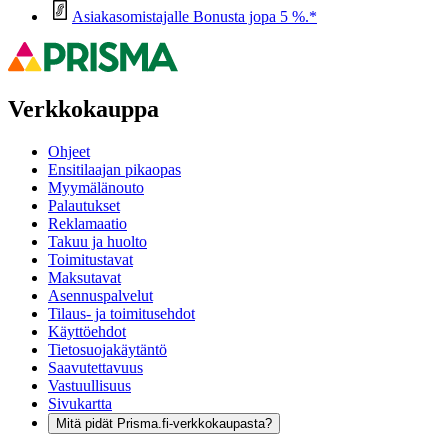
Asiakasomistajalle Bonusta jopa 5 %.*
Verkkokauppa
Ohjeet
Ensitilaajan pikaopas
Myymälänouto
Palautukset
Reklamaatio
Takuu ja huolto
Toimitustavat
Maksutavat
Asennuspalvelut
Tilaus- ja toimitusehdot
Käyttöehdot
Tietosuojakäytäntö
Saavutettavuus
Vastuullisuus
Sivukartta
Mitä pidät Prisma.fi-verkkokaupasta?