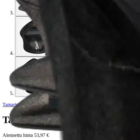
Tamaris
Tamaris avokas 1-22434-41 915
Alennettu hinta
53,97 €