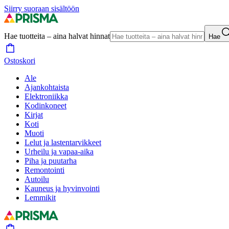
Siirry suoraan sisältöön
Hae tuotteita – aina halvat hinnat
Hae
Ostoskori
Ale
Ajankohtaista
Elektroniikka
Kodinkoneet
Kirjat
Koti
Muoti
Lelut ja lastentarvikkeet
Urheilu ja vapaa-aika
Piha ja puutarha
Remontointi
Autoilu
Kauneus ja hyvinvointi
Lemmikit