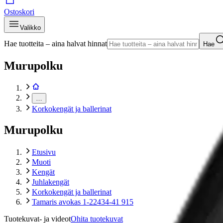
Ostoskori
Valikko
Hae tuotteita – aina halvat hinnat
Hae
Murupolku
…
Korkokengät ja ballerinat
Murupolku
Etusivu
Muoti
Kengät
Juhlakengät
Korkokengät ja ballerinat
Tamaris avokas 1-22434-41 915
Tuotekuvat- ja videot
Ohita tuotekuvat