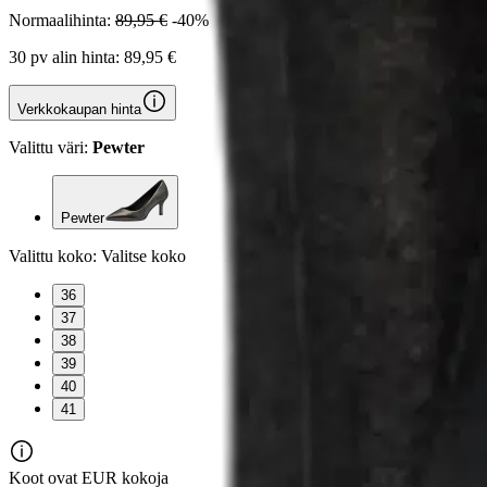
Normaalihinta:
89,95 €
-40%
30 pv alin hinta:
89,95 €
Verkkokaupan hinta
Valittu väri:
Pewter
Pewter
Valittu koko:
Valitse koko
36
37
38
39
40
41
Koot ovat EUR kokoja