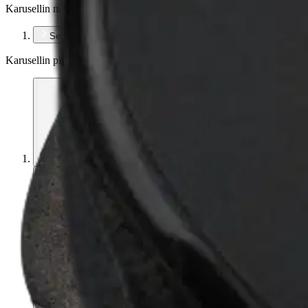
Karusellin nuolipainikkeet
Seuraava
Karusellin pikakuvakkeet