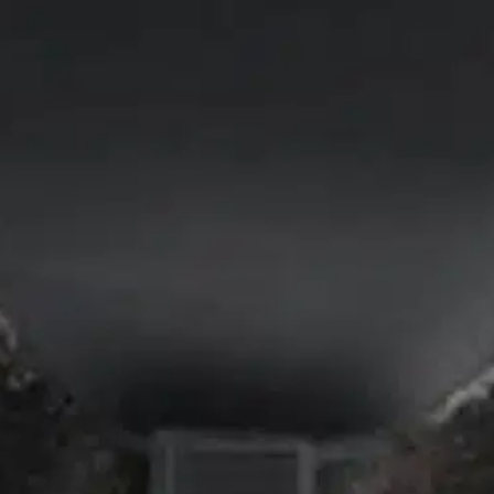
stin pakettiautomaattiin tai palvelupisteesee