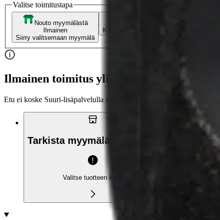
Valitse toimitustapa
Nouto myymälästä
Toimitus
Ilmainen
Kotiin tai noutopisteeseen
Alk. 0 €
Siirry valitsemaan myymälä
Ilmainen toimitus yli 100 €:n tilauksille Po
Etu ei koske Suuri‑lisäpalvelulla toimitettavia tuotteita.
Tarkista myymäläsaatavuus
Valitse tuotteen koko