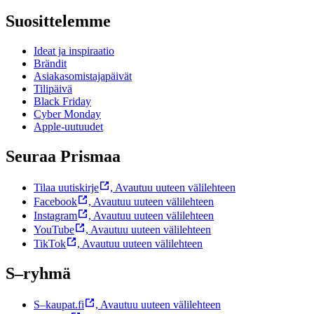
Suosittelemme
Ideat ja inspiraatio
Brändit
Asiakasomistajapäivät
Tilipäivä
Black Friday
Cyber Monday
Apple-uutuudet
Seuraa Prismaa
Tilaa uutiskirje
,
Avautuu uuteen välilehteen
Facebook
,
Avautuu uuteen välilehteen
Instagram
,
Avautuu uuteen välilehteen
YouTube
,
Avautuu uuteen välilehteen
TikTok
,
Avautuu uuteen välilehteen
S–ryhmä
S–kaupat.fi
,
Avautuu uuteen välilehteen