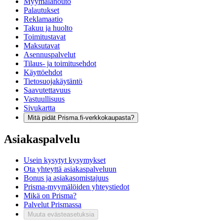
Myymälänouto
Palautukset
Reklamaatio
Takuu ja huolto
Toimitustavat
Maksutavat
Asennuspalvelut
Tilaus- ja toimitusehdot
Käyttöehdot
Tietosuojakäytäntö
Saavutettavuus
Vastuullisuus
Sivukartta
Mitä pidät Prisma.fi-verkkokaupasta?
Asiakaspalvelu
Usein kysytyt kysymykset
Ota yhteyttä asiakaspalveluun
Bonus ja asiakasomistajuus
Prisma-myymälöiden yhteystiedot
Mikä on Prisma?
Palvelut Prismassa
Muuta evästeasetuksia