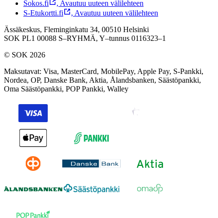
Sokos.fi
,
Avautuu uuteen välilehteen
S-Etukortti.fi
,
Avautuu uuteen välilehteen
Ässäkeskus, Fleminginkatu 34, 00510 Helsinki
SOK PL1 00088 S–RYHMÄ,
Y–tunnus 0116323–1
© SOK 2026
Maksutavat
:
Visa, MasterCard, MobilePay, Apple Pay, S-Pankki,
Nordea, OP, Danske Bank, Aktia, Ålandsbanken, Säästöpankki,
Oma Säästöpankki, POP Pankki, Walley