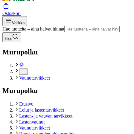
Ostoskori
Valikko
Hae tuotteita – aina halvat hinnat
Hae
Murupolku
…
Vaunutarvikkeet
Murupolku
Etusivu
Lelut ja lastentarvikkeet
Lasten- ja vauvan tarvikkeet
Lastenvaunut
Vaunutarvikkeet
Hauck vaunujen ohjauspyörä