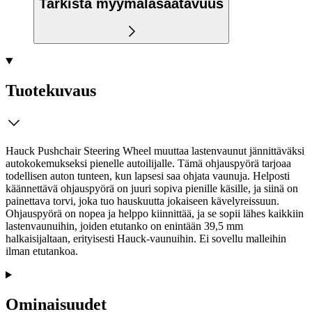
Tarkista myymäläsaatavuus
Tuotekuvaus
Hauck Pushchair Steering Wheel muuttaa lastenvaunut jännittäväksi
autokokemukseksi pienelle autoilijalle. Tämä ohjauspyörä tarjoaa
todellisen auton tunteen, kun lapsesi saa ohjata vaunuja. Helposti
käännettävä ohjauspyörä on juuri sopiva pienille käsille, ja siinä on
painettava torvi, joka tuo hauskuutta jokaiseen kävelyreissuun.
Ohjauspyörä on nopea ja helppo kiinnittää, ja se sopii lähes kaikkiin
lastenvaunuihin, joiden etutanko on enintään 39,5 mm
halkaisijaltaan, erityisesti Hauck-vaunuihin. Ei sovellu malleihin
ilman etutankoa.
Ominaisuudet