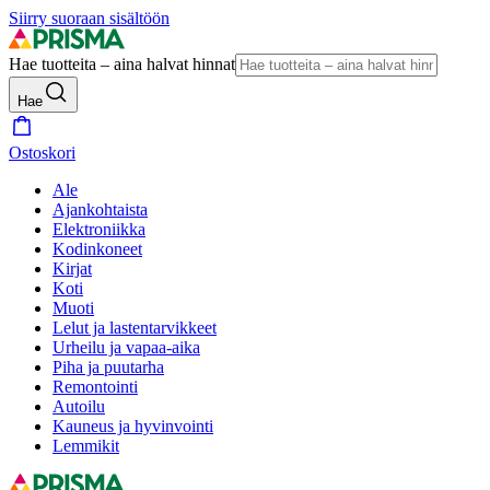
Siirry suoraan sisältöön
Hae tuotteita – aina halvat hinnat
Hae
Ostoskori
Ale
Ajankohtaista
Elektroniikka
Kodinkoneet
Kirjat
Koti
Muoti
Lelut ja lastentarvikkeet
Urheilu ja vapaa-aika
Piha ja puutarha
Remontointi
Autoilu
Kauneus ja hyvinvointi
Lemmikit