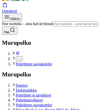
Ostoskori
Valikko
Hae tuotteita – aina halvat hinnat
Hae
Murupolku
…
Puhelimen suojakotelot
Murupolku
Etusivu
Elektroniikka
Puhelimet ja tarvikkeet
Puhelintarvikkeet
Puhelimen suojakotelot
Wave Book Case, Honor 400 Lite, Musta