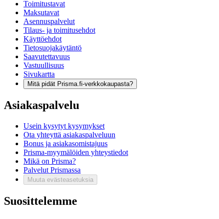
Toimitustavat
Maksutavat
Asennuspalvelut
Tilaus- ja toimitusehdot
Käyttöehdot
Tietosuojakäytäntö
Saavutettavuus
Vastuullisuus
Sivukartta
Mitä pidät Prisma.fi-verkkokaupasta?
Asiakaspalvelu
Usein kysytyt kysymykset
Ota yhteyttä asiakaspalveluun
Bonus ja asiakasomistajuus
Prisma-myymälöiden yhteystiedot
Mikä on Prisma?
Palvelut Prismassa
Muuta evästeasetuksia
Suosittelemme