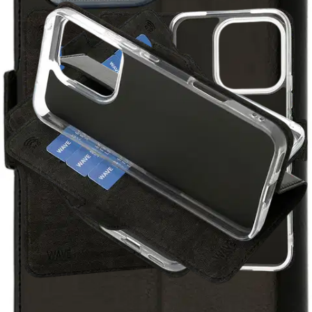
Lite, Musta
16,96 €
Asiakasomistajahinta
Hinta ilman S-Etukorttia:
19,95 €
Verkkokaupan hinta
Valitse toimitustapa
Nouto myymälästä
Toimitus
Ilmainen
Kotiin tai noutopisteeseen
Alk. 0 €
Siirry valitsemaan myymälä
Ilmainen toimitus yli 100 €:n tilauksille
Postin pakettiautomaattiin tai
palvelupisteeseen!