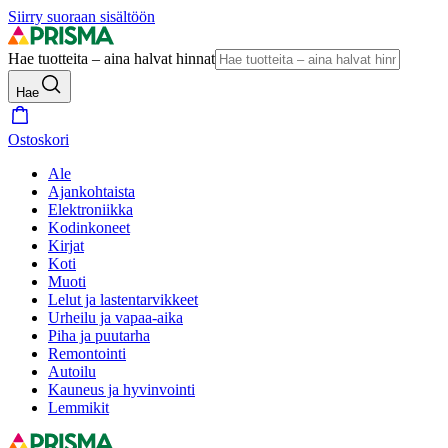
Siirry suoraan sisältöön
Hae tuotteita – aina halvat hinnat
Hae
Ostoskori
Ale
Ajankohtaista
Elektroniikka
Kodinkoneet
Kirjat
Koti
Muoti
Lelut ja lastentarvikkeet
Urheilu ja vapaa-aika
Piha ja puutarha
Remontointi
Autoilu
Kauneus ja hyvinvointi
Lemmikit