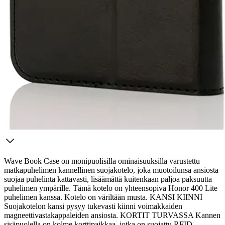
Etu ei koske Suuri‑lisäpalvelulla toimitettavia tuotteita.
Tarkista myymäläsaatavuus
Tuotekuvaus
Wave Book Case on monipuolisilla ominaisuuksilla varustettu
matkapuhelimen kannellinen suojakotelo, joka muotoilunsa ansiosta
suojaa puhelinta kattavasti, lisäämättä kuitenkaan paljoa paksuutta
puhelimen ympärille. Tämä kotelo on yhteensopiva Honor 400 Lite
puhelimen kanssa. Kotelo on väriltään musta. KANSI KIINNI
Suojakotelon kansi pysyy tukevasti kiinni voimakkaiden
magneettivastakappaleiden ansiosta.
KORTIT TURVASSA Kannen
sisäpuolella on kolme korttipaikkaa, jotka on suojattu RFID