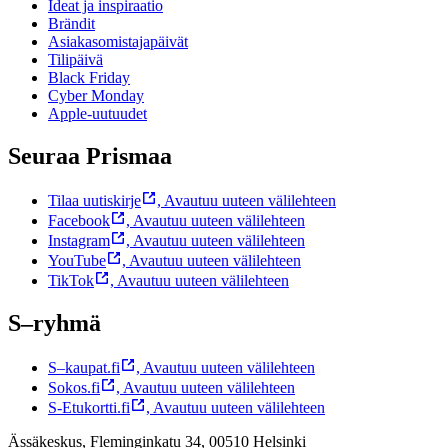
Ideat ja inspiraatio
Brändit
Asiakasomistajapäivät
Tilipäivä
Black Friday
Cyber Monday
Apple-uutuudet
Seuraa Prismaa
Tilaa uutiskirje
,
Avautuu uuteen välilehteen
Facebook
,
Avautuu uuteen välilehteen
Instagram
,
Avautuu uuteen välilehteen
YouTube
,
Avautuu uuteen välilehteen
TikTok
,
Avautuu uuteen välilehteen
S–ryhmä
S–kaupat.fi
,
Avautuu uuteen välilehteen
Sokos.fi
,
Avautuu uuteen välilehteen
S-Etukortti.fi
,
Avautuu uuteen välilehteen
Ässäkeskus, Fleminginkatu 34, 00510 Helsinki