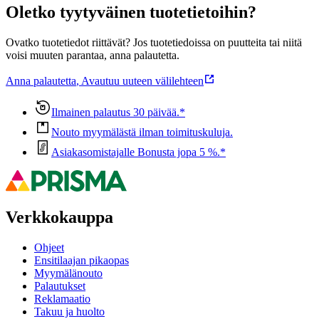
Oletko tyytyväinen tuotetietoihin?
Ovatko tuotetiedot riittävät? Jos tuotetiedoissa on puutteita tai niitä
voisi muuten parantaa, anna palautetta.
Anna palautetta
,
Avautuu uuteen välilehteen
Ilmainen palautus 30 päivää.*
Nouto myymälästä ilman toimituskuluja.
Asiakasomistajalle Bonusta jopa 5 %.*
Verkkokauppa
Ohjeet
Ensitilaajan pikaopas
Myymälänouto
Palautukset
Reklamaatio
Takuu ja huolto