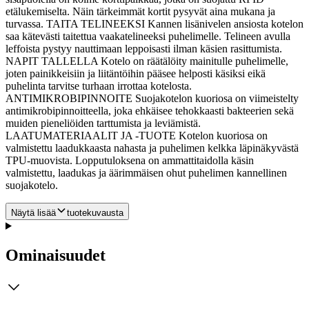
etälukemiselta. Näin tärkeimmät kortit pysyvät aina mukana ja
turvassa. TAITA TELINEEKSI Kannen lisänivelen ansiosta kotelon
saa kätevästi taitettua vaakatelineeksi puhelimelle. Telineen avulla
leffoista pystyy nauttimaan leppoisasti ilman käsien rasittumista.
NAPIT TALLELLA Kotelo on räätälöity mainitulle puhelimelle,
joten painikkeisiin ja liitäntöihin pääsee helposti käsiksi eikä
puhelinta tarvitse turhaan irrottaa kotelosta.
ANTIMIKROBIPINNOITE Suojakotelon kuoriosa on viimeistelty
antimikrobipinnoitteella, joka ehkäisee tehokkaasti bakteerien sekä
muiden pieneliöiden tarttumista ja leviämistä.
LAATUMATERIAALIT JA -TUOTE Kotelon kuoriosa on
valmistettu laadukkaasta nahasta ja puhelimen kelkka läpinäkyvästä
TPU-muovista. Lopputuloksena on ammattitaidolla käsin
valmistettu, laadukas ja äärimmäisen ohut puhelimen kannellinen
suojakotelo.
Näytä lisää
tuotekuvausta
Ominaisuudet