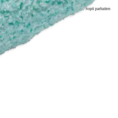
tokyky on erittäin hyvä ja maalausjälki erinomainen. Sopii parhaiten