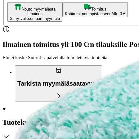
Nouto myymälästä
Toimitus
Ilmainen
Kotiin tai noutopisteeseen
Alk. 0 €
Siirry valitsemaan myymälä
Ilmainen toimitus yli 100 €:n tilauksille Po
Etu ei koske Suuri‑lisäpalvelulla toimitettavia tuotteita.
Tarkista myymäläsaatavuus
Tuotekuvaus