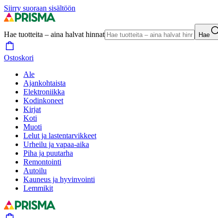
Siirry suoraan sisältöön
Hae tuotteita – aina halvat hinnat
Hae
Ostoskori
Ale
Ajankohtaista
Elektroniikka
Kodinkoneet
Kirjat
Koti
Muoti
Lelut ja lastentarvikkeet
Urheilu ja vapaa-aika
Piha ja puutarha
Remontointi
Autoilu
Kauneus ja hyvinvointi
Lemmikit