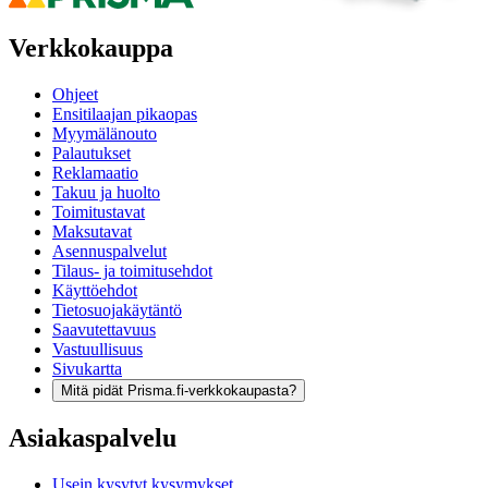
Verkkokauppa
Ohjeet
Ensitilaajan pikaopas
Myymälänouto
Palautukset
Reklamaatio
Takuu ja huolto
Toimitustavat
Maksutavat
Asennuspalvelut
Tilaus- ja toimitusehdot
Käyttöehdot
Tietosuojakäytäntö
Saavutettavuus
Vastuullisuus
Sivukartta
Mitä pidät Prisma.fi-verkkokaupasta?
Asiakaspalvelu
Usein kysytyt kysymykset