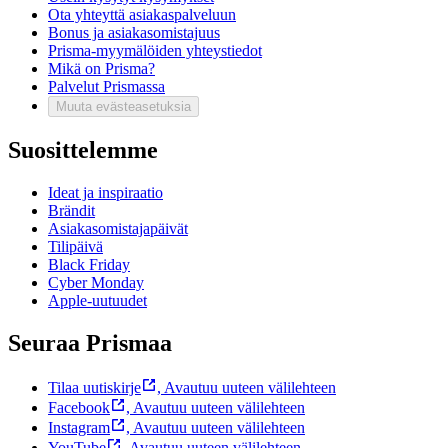
Ota yhteyttä asiakaspalveluun
Bonus ja asiakasomistajuus
Prisma-myymälöiden yhteystiedot
Mikä on Prisma?
Palvelut Prismassa
Muuta evästeasetuksia
Suosittelemme
Ideat ja inspiraatio
Brändit
Asiakasomistajapäivät
Tilipäivä
Black Friday
Cyber Monday
Apple-uutuudet
Seuraa Prismaa
Tilaa uutiskirje
,
Avautuu uuteen välilehteen
Facebook
,
Avautuu uuteen välilehteen
Instagram
,
Avautuu uuteen välilehteen
YouTube
,
Avautuu uuteen välilehteen