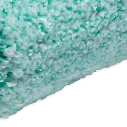
äin hyvin sisäseinien ja -kattojen maalaamiseen. Maalaustelan maalinnos
oisi muuten parantaa, anna palautetta.