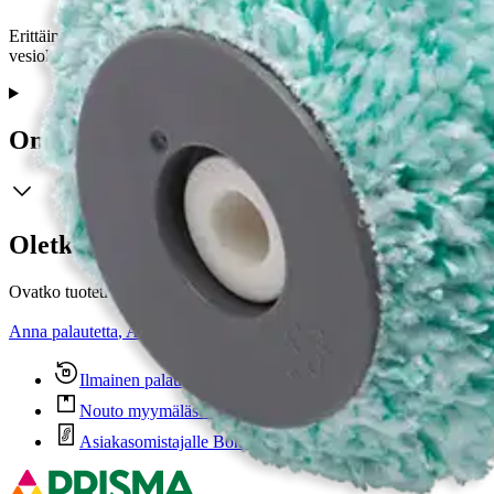
Erittäin laadukas maalaustela keskikarkeille pinnoille. Soveltuu eritt
vesiohenteisille maaleille.
Ominaisuudet
Oletko tyytyväinen tuotetietoihin?
Ovatko tuotetiedot riittävät? Jos tuotetiedoissa on puutteita tai niitä v
Anna palautetta
,
Avautuu uuteen välilehteen
Ilmainen palautus 30 päivää.*
Nouto myymälästä ilman toimituskuluja.
Asiakasomistajalle Bonusta jopa 5 %.*