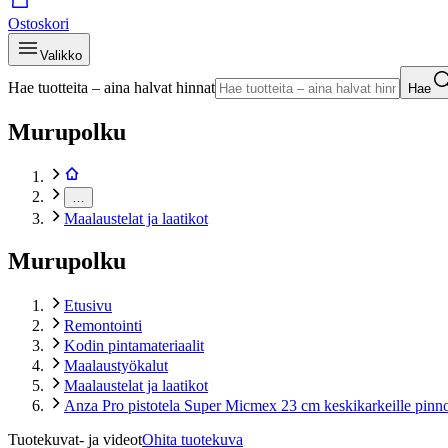
Ostoskori
Valikko
Hae tuotteita – aina halvat hinnat
Hae
Murupolku
…
Maalaustelat ja laatikot
Murupolku
Etusivu
Remontointi
Kodin pintamateriaalit
Maalaustyökalut
Maalaustelat ja laatikot
Anza Pro pistotela Super Micmex 23 cm keskikarkeille pinno
Tuotekuvat- ja videot
Ohita tuotekuva