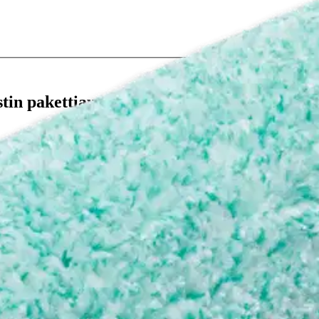
stin pakettiautomaattiin tai palvelupisteesee