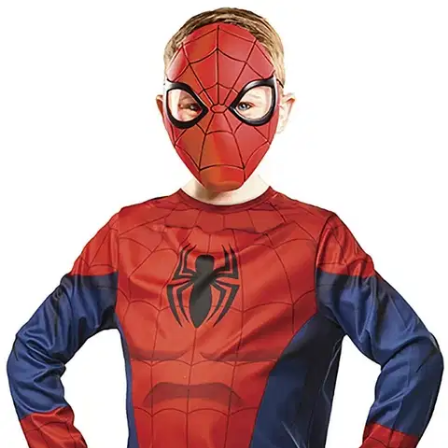
Ilmainen toimitus yli 100 €:n tilauksille
Postin pakettiautomaattiin tai
palvelupisteeseen!
Etu ei koske Suuri‑lisäpalvelulla toimitettavia tuotteita.
Tarkista myymäläsaatavuus
Tuotekuvaus
Spiderman asu ja muovinen maski. Täydellinen valinta teemajuhliin,
syntymäpäiväjuhliin, Halloweeniin tai vain hauskaan roolileikkiin