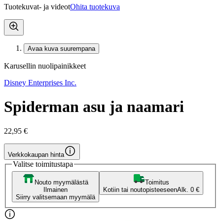
Tuotekuvat- ja videot
Ohita tuotekuva
Avaa kuva suurempana
Karusellin nuolipainikkeet
Disney Enterprises Inc.
Spiderman asu ja naamari
22,95 €
Verkkokaupan hinta
Valitse toimitustapa
Nouto myymälästä
Toimitus
Ilmainen
Kotiin tai noutopisteeseen
Alk. 0 €
Siirry valitsemaan myymälä