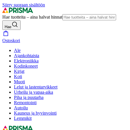
Siirry suoraan sisältöön
Hae tuotteita – aina halvat hinnat
Hae
Ostoskori
Ale
Ajankohtaista
Elektroniikka
Kodinkoneet
Kirjat
Koti
Muoti
Lelut ja lastentarvikkeet
Urheilu ja vapaa-aika
Piha ja puutarha
Remontointi
Autoilu
Kauneus ja hyvinvointi
Lemmikit