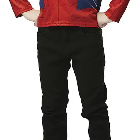
kotona.
VAROITUS! VARO AVOTULTA;VAROITUS! Tukehtumisvaara
- Pieniä osia. Kuristumisvaara - Pitkä naru tai pitkä
ketju;VAROITUS! Säilytä pakkaus ja osoite myöhempää tarvetta
varten.
Ominaisuudet
Oletko tyytyväinen tuotetietoihin?
Ovatko tuotetiedot riittävät? Jos tuotetiedoissa on puutteita tai niitä
voisi muuten parantaa, anna palautetta.
Anna palautetta
,
Avautuu uuteen välilehteen
Ilmainen palautus 30 päivää.*
Nouto myymälästä ilman toimituskuluja.