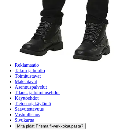
Asiakasomistajalle Bonusta jopa 5 %.*
Verkkokauppa
Ohjeet
Ensitilaajan pikaopas
Myymälänouto
Palautukset
Reklamaatio
Takuu ja huolto
Toimitustavat
Maksutavat
Asennuspalvelut
Tilaus- ja toimitusehdot
Käyttöehdot
Tietosuojakäytäntö
Saavutettavuus
Vastuullisuus
Sivukartta
Mitä pidät Prisma.fi-verkkokaupasta?