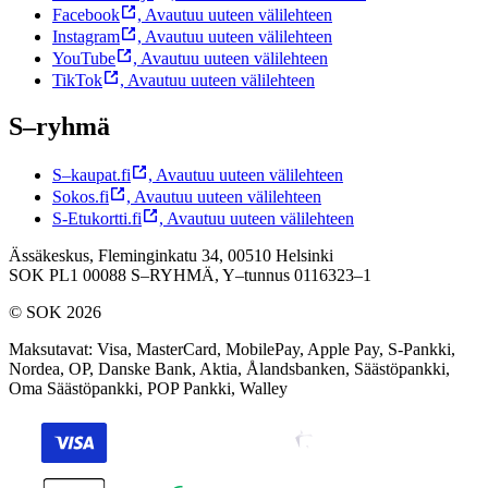
Facebook
,
Avautuu uuteen välilehteen
Instagram
,
Avautuu uuteen välilehteen
YouTube
,
Avautuu uuteen välilehteen
TikTok
,
Avautuu uuteen välilehteen
S–ryhmä
S–kaupat.fi
,
Avautuu uuteen välilehteen
Sokos.fi
,
Avautuu uuteen välilehteen
S-Etukortti.fi
,
Avautuu uuteen välilehteen
Ässäkeskus, Fleminginkatu 34, 00510 Helsinki
SOK PL1 00088 S–RYHMÄ,
Y–tunnus 0116323–1
© SOK 2026
Maksutavat
:
Visa, MasterCard, MobilePay, Apple Pay, S-Pankki,
Nordea, OP, Danske Bank, Aktia, Ålandsbanken, Säästöpankki,
Oma Säästöpankki, POP Pankki, Walley