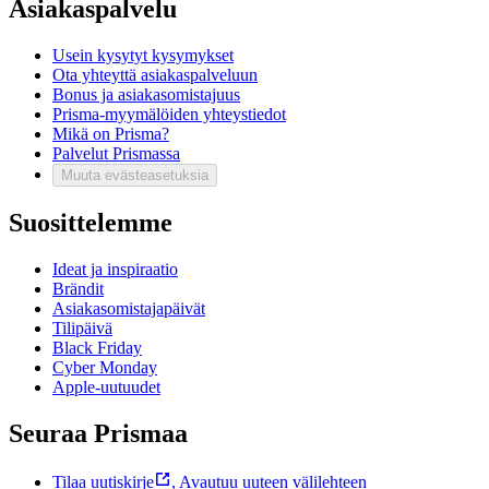
Asiakaspalvelu
Usein kysytyt kysymykset
Ota yhteyttä asiakaspalveluun
Bonus ja asiakasomistajuus
Prisma-myymälöiden yhteystiedot
Mikä on Prisma?
Palvelut Prismassa
Muuta evästeasetuksia
Suosittelemme
Ideat ja inspiraatio
Brändit
Asiakasomistajapäivät
Tilipäivä
Black Friday
Cyber Monday
Apple-uutuudet
Seuraa Prismaa
Tilaa uutiskirje
,
Avautuu uuteen välilehteen