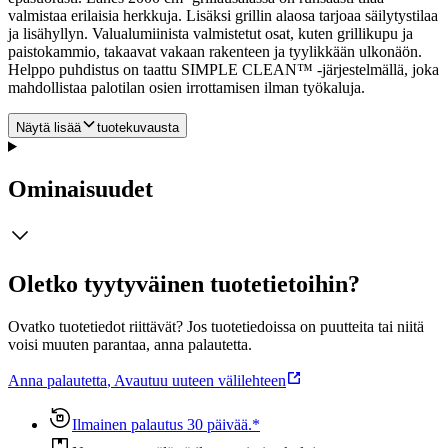
valmistaa erilaisia herkkuja. Lisäksi grillin alaosa tarjoaa säilytystilaa
ja lisähyllyn. Valualumiinista valmistetut osat, kuten grillikupu ja
paistokammio, takaavat vakaan rakenteen ja tyylikkään ulkonäön.
Helppo puhdistus on taattu SIMPLE CLEAN™ -järjestelmällä, joka
mahdollistaa palotilan osien irrottamisen ilman työkaluja.
Näytä lisää
tuotekuvausta
Ominaisuudet
Oletko tyytyväinen tuotetietoihin?
Ovatko tuotetiedot riittävät? Jos tuotetiedoissa on puutteita tai niitä
voisi muuten parantaa, anna palautetta.
Anna palautetta
,
Avautuu uuteen välilehteen
Ilmainen palautus 30 päivää.*