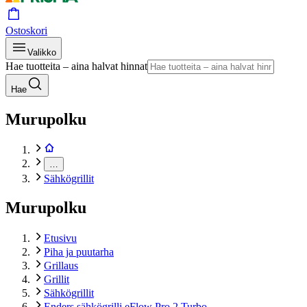
Ostoskori
Valikko
Hae tuotteita – aina halvat hinnat
Hae
Murupolku
…
Sähkögrillit
Murupolku
Etusivu
Piha ja puutarha
Grillaus
Grillit
Sähkögrillit
Enders sähkögrilli eFlow Pro 2 Turbo