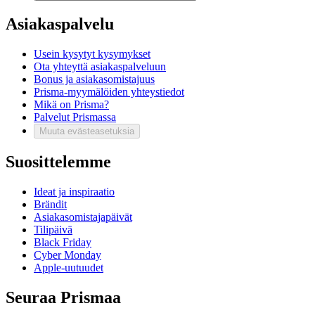
Asiakaspalvelu
Usein kysytyt kysymykset
Ota yhteyttä asiakaspalveluun
Bonus ja asiakasomistajuus
Prisma-myymälöiden yhteystiedot
Mikä on Prisma?
Palvelut Prismassa
Muuta evästeasetuksia
Suosittelemme
Ideat ja inspiraatio
Brändit
Asiakasomistajapäivät
Tilipäivä
Black Friday
Cyber Monday
Apple-uutuudet
Seuraa Prismaa