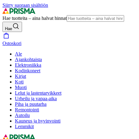
Siirry suoraan sisältöön
Hae tuotteita – aina halvat hinnat
Hae
Ostoskori
Ale
Ajankohtaista
Elektroniikka
Kodinkoneet
Kirjat
Koti
Muoti
Lelut ja lastentarvikkeet
Urheilu ja vapaa-aika
Piha ja puutarha
Remontointi
Autoilu
Kauneus ja hyvinvointi
Lemmikit