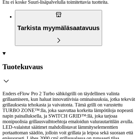
Etu ei koske Suuri‑lisäpalvelulla toimitettavia tuotteita.
Tarkista myymäläsaatavuus
Tuotekuvaus
Enders eFlow Pro 2 Turbo sähkögrilli on täydellinen valinta
grillaamiseen, kun haluat innovatiivisia ominaisuuksia, jotka tekevät
grillauksesta tehokasta ja vaivatonta. Tämä grilli on varustettu
TURBO ZONE™:lla, joka saavuttaa korkeita lämpötiloja nopeasti
napin painalluksella, ja SWITCH GRID™:llä, joka tarjoaa
monipuolisia grillausvaihtoehtoja emaloidun valurautaritilän avulla.
LED-valaistut säätimet mahdollistavat lämmityselementtien
portaattoman säädön, jolloin voit grillata ja leipoa sekä suoraan että
epäsuorasti. Lähes 2000 cm² grillausalassa on runsaasti tilaa