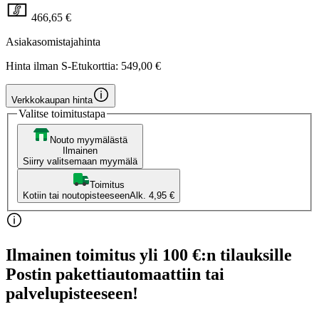
466,65 €
Asiakasomistajahinta
Hinta ilman S-Etukorttia:
549,00 €
Verkkokaupan hinta
Valitse toimitustapa
Nouto myymälästä
Ilmainen
Siirry valitsemaan myymälä
Toimitus
Kotiin tai noutopisteeseen
Alk. 4,95 €
Ilmainen toimitus yli 100 €:n tilauksille
Postin pakettiautomaattiin tai
palvelupisteeseen!