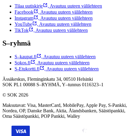
Tilaa uutiskirje
,
Avautuu uuteen välilehteen
Facebook
,
Avautuu uuteen välilehteen
Instagram
,
Avautuu uuteen välilehteen
YouTube
,
Avautuu uuteen välilehteen
TikTok
,
Avautuu uuteen välilehteen
S–ryhmä
S–kaupat.fi
,
Avautuu uuteen välilehteen
Sokos.fi
,
Avautuu uuteen välilehteen
S-Etukortti.fi
,
Avautuu uuteen välilehteen
Ässäkeskus, Fleminginkatu 34, 00510 Helsinki
SOK PL1 00088 S–RYHMÄ,
Y–tunnus 0116323–1
© SOK 2026
Maksutavat
:
Visa, MasterCard, MobilePay, Apple Pay, S-Pankki,
Nordea, OP, Danske Bank, Aktia, Ålandsbanken, Säästöpankki,
Oma Säästöpankki, POP Pankki, Walley