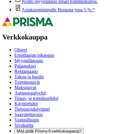
Nouto myymälästä ilman toimituskuluja.
Asiakasomistajalle Bonusta jopa 5 %.*
Verkkokauppa
Ohjeet
Ensitilaajan pikaopas
Myymälänouto
Palautukset
Reklamaatio
Takuu ja huolto
Toimitustavat
Maksutavat
Asennuspalvelut
Tilaus- ja toimitusehdot
Käyttöehdot
Tietosuojakäytäntö
Saavutettavuus
Vastuullisuus
Sivukartta
Mitä pidät Prisma.fi-verkkokaupasta?