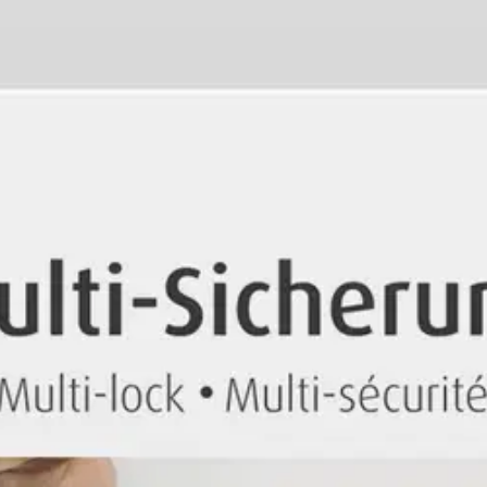
stin pakettiautomaattiin tai palvelupisteesee