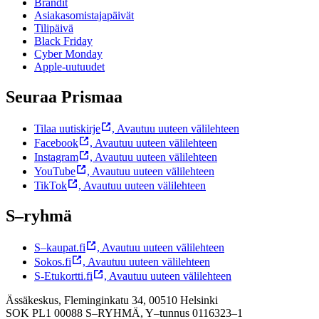
Brändit
Asiakasomistajapäivät
Tilipäivä
Black Friday
Cyber Monday
Apple-uutuudet
Seuraa Prismaa
Tilaa uutiskirje
,
Avautuu uuteen välilehteen
Facebook
,
Avautuu uuteen välilehteen
Instagram
,
Avautuu uuteen välilehteen
YouTube
,
Avautuu uuteen välilehteen
TikTok
,
Avautuu uuteen välilehteen
S–ryhmä
S–kaupat.fi
,
Avautuu uuteen välilehteen
Sokos.fi
,
Avautuu uuteen välilehteen
S-Etukortti.fi
,
Avautuu uuteen välilehteen
Ässäkeskus, Fleminginkatu 34, 00510 Helsinki
SOK PL1 00088 S–RYHMÄ,
Y–tunnus 0116323–1