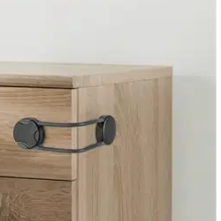
elppokäyttöinen aikuisille jopa yhdellä kädellä -sopii puu- ja
tulevalla teipillä -vain sisäkäyttöön -testattu standardin EN
en sisältö on usein erityisen jännittävää lapsille. Kun he oppivat
onitoimisalpa auttaa sinua lukitsemaan kaapit ja muut säilytystilat
varmistamiseksi. Tuotteet käyvät läpi talon sisäiset testit, sekä niitä
sti pitävyys-,kuormitus- ja kestävyystestit. Jopa raskaan
 vaikeasti avattavana. Vahva rakenne ja materiaalit kestävät
n pitkänkin käytön jälkeen. Yleiskäyttöinen kaappeihin, laatikoihin
ettavasti kaapit ja laatikot, joissa säilytetään esimerkiksi lääkkeitä
uksiin vaarallisten esineiden tai laitteiden kanssa, ja voi estää
pii myös monen tyylin sisustukseen. Aikuisille helppo avata ja
namalla pientä liukusäädintä alaspäin ja nostamalla lukkoa ylöspäin.
tai ruuvaamista Monitoimisalpa on helppo kiinnittää nopeasti mukana