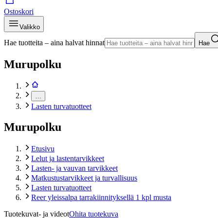
Ostoskori
Valikko
Hae tuotteita – aina halvat hinnat
Hae
Murupolku
…
Lasten turvatuotteet
Murupolku
Etusivu
Lelut ja lastentarvikkeet
Lasten- ja vauvan tarvikkeet
Matkustustarvikkeet ja turvallisuus
Lasten turvatuotteet
Reer yleissalpa tarrakiinnityksellä 1 kpl musta
Tuotekuvat- ja videot
Ohita tuotekuva