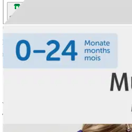
Nouto myymälästä
Toimitus
Ilmainen
Kotiin tai noutopisteeseen
Alk. 0 €
Siirry valitsemaan myymälä
Ilmainen toimitus yli 100 €:n tilauksille Po
Etu ei koske Suuri‑lisäpalvelulla toimitettavia tuotteita.
Tarkista myymäläsaatavuus
Tuotekuvaus