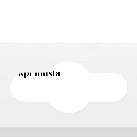
llä 1 kpl musta