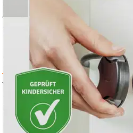
Oletko tyytyväinen tuotetietoihin?
Ovatko tuotetiedot riittävät? Jos tuotetiedoissa on puutteita tai niitä v
Anna palautetta
,
Avautuu uuteen välilehteen
Ilmainen palautus 30 päivää.*
Nouto myymälästä ilman toimituskuluja.
Asiakasomistajalle Bonusta jopa 5 %.*
Verkkokauppa
Ohjeet
Ensitilaajan pikaopas
Myymälänouto
Palautukset
Reklamaatio
Takuu ja huolto
Toimitustavat