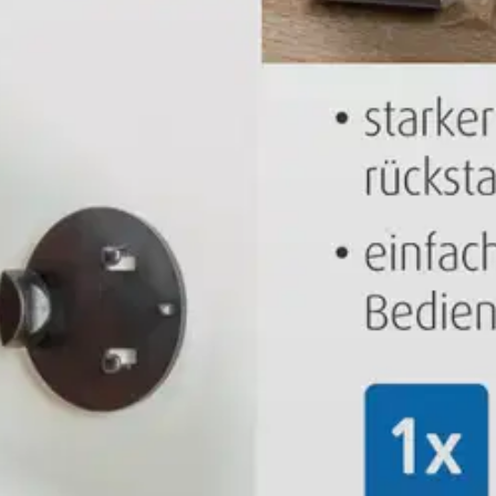
oisi muuten parantaa, anna palautetta.