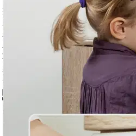
Reer Multi-lock monitoimisalpa -laatikoiden ja kaappien lapsiturvallise
teräshuonekaluille, joiden paksuus on enintään 45mm -tarttuu petsatuille
16948:2017 mukaisesti -lukitsee luotettavasti kaapit ja laatikot uteliailt
ryömimään ja kävelemään, he pääsevät helposti käsiksi kahvoihin ja vaar
lapsiturvallisesti. Laatu ja turvallisuus Reer-tuotteita valvotaan tiukko
testaavat myös riippumattomat laitokset. Monitoimisalpa on testattu n
kuormituksen aikana se säilyttää tartuntavoimansa ja pysyy tiukasti pa
testikäytössä vähintään 5000 avausta. Tämän standardin mukaisesti test
sekä muihin kohteisiin Turvasalpa voidaan kiinnittää mihin tahansa huo
tai teräviä esineitä. Lisäksi sähkölaitteet, kuten jääkaapit, astianpesu
jääkaapin/pakastimen sulamisen vahingossa tapahtuvan avaamisen vuok
sulkea Pienokaisille lukon avaaminen tuottaa hankaluuksia, mutta aiku
Näin saat lukitusnauhan irti vastakappaleestaan, ja voit avata laatik
tulevan erityisen turvateipin ansiosta. Teippi varmistaa riittävän pidon
Näytä lisää
tuotekuvausta
Ominaisuudet