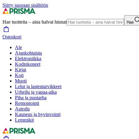
Siirry suoraan sisältöön
Hae tuotteita – aina halvat hinnat
Hae
Ostoskori
Ale
Ajankohtaista
Elektroniikka
Kodinkoneet
Kirjat
Koti
Muoti
Lelut ja lastentarvikkeet
Urheilu ja vapaa-aika
Piha ja puutarha
Remontointi
Autoilu
Kauneus ja hyvinvointi
Lemmikit