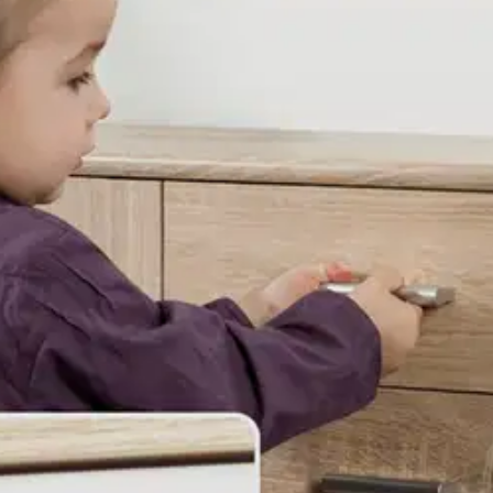
en sulkemiseen -helppo ja pitävä tarrakiinnitys ilman tahraavia jälkiä -h
, lakatuille, viilutetuille sekä laminoiduille pinnoille -asennus mukana 
a...
lapsilta Kaappien ja laatikoiden sekä astianpesukoneiden ja jääkaappi
allisiin esineisiin, kuten veitsiin tai myrkyllisiin puhdistusaineisiin. M
jen testausstandardien mukaisesti vauvojen ja taaperoiden riittävän suojan 
ykyisen standardin EN 16948:2017 mukaisesti. Se on läpäissyt onnistunee
ikallaan. Pitkäänkin käytön aikana avausmekanismi säilyy lasten käsillä
atut lukot tarjoavat riittävän pidon ja varmistavat turvallisen toiminna
nekaluun, joka mahdollistaa kulma-asennuksen. Sen avulla voit lukita luot
koneet ja mediahyllyt voidaan suojata. Tämä estää lastasi joutumasta kosket
si. Yksinkertaisen ja modernin muotoilunsa ansiosta monitoimisalpa so
isille se on kuitenkin helppoa, jopa yhdellä kädellä. Tämä onnistuu pai
on tai oven tavalliseen tapaan. Helppo ja nopea asennus ilman porausta 
 sekä lukon tahrattoman poistamisen, kun sitä ei enää tarvita.