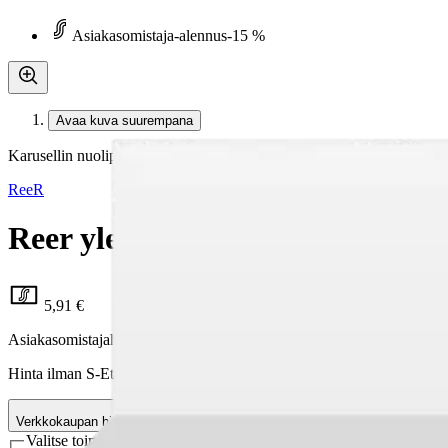
Asiakasomistaja-alennus
-15 %
Avaa kuva suurempana
Karusellin nuolipainikkeet
ReeR
Reer yleissalpa tarrakiinnitykse
5,91 €
Asiakasomistajahinta
Hinta ilman S-Etukorttia:
6,95 €
Verkkokaupan hinta
Valitse toimitustapa