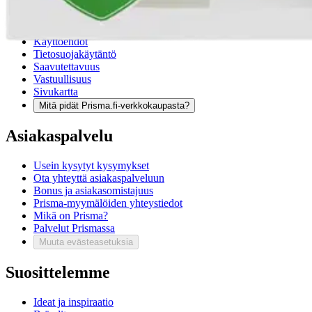
Maksutavat
Asennuspalvelut
Tilaus- ja toimitusehdot
Käyttöehdot
Tietosuojakäytäntö
Saavutettavuus
Vastuullisuus
Sivukartta
Mitä pidät Prisma.fi-verkkokaupasta?
Asiakaspalvelu
Usein kysytyt kysymykset
Ota yhteyttä asiakaspalveluun
Bonus ja asiakasomistajuus
Prisma-myymälöiden yhteystiedot
Mikä on Prisma?
Palvelut Prismassa
Muuta evästeasetuksia
Suosittelemme
Ideat ja inspiraatio