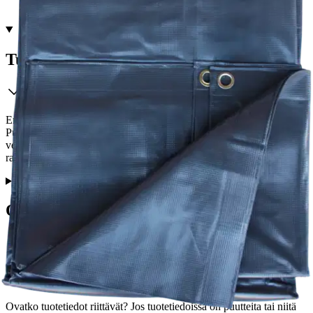
Ei saatavilla
Tuotekuvaus
Erittäin kestävä harmaa PVC-peite vaativaan suojaukseen.
Purjerenkaat metrin välein. UV-suojattu. Suojapeite on pestävä,
vedenkestävä ja se sopii kaikenlaiseen rajaamiseen ja suojaamiseen
rakennustyömailla, maataloudessa, teollisuudessa, ja työpajoissa.
Ominaisuudet
Oletko tyytyväinen tuotetietoihin?
Ovatko tuotetiedot riittävät? Jos tuotetiedoissa on puutteita tai niitä