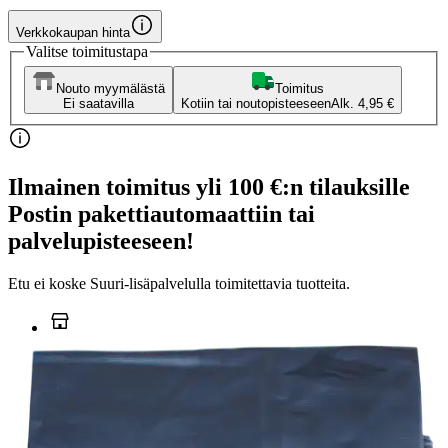
Verkkokaupan hinta
Valitse toimitustapa
Nouto myymälästä
Toimitus
Ei saatavilla
Kotiin tai noutopisteeseen
Alk. 4,95 €
Ilmainen toimitus yli 100 €:n tilauksille
Postin pakettiautomaattiin tai
palvelupisteeseen!
Etu ei koske Suuri‑lisäpalvelulla toimitettavia tuotteita.
Tarkista myymäläsaatavuus