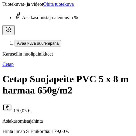
Tuotekuvat- ja videot
Ohita tuotekuva
Asiakasomistaja-alennus
-5 %
Avaa kuva suurempana
Karusellin nuolipainikkeet
Cetap
Cetap Suojapeite PVC 5 x 8 m
harmaa 650g/m2
170,05 €
Asiakasomistajahinta
Hinta ilman S-Etukorttia:
179,00 €