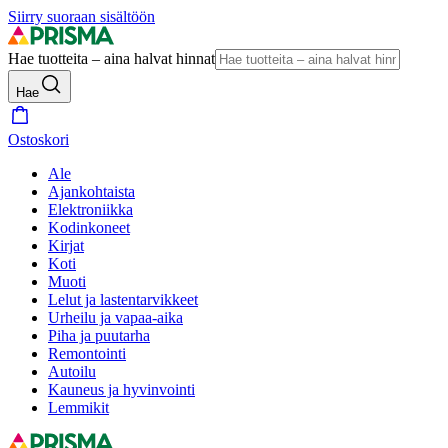
Siirry suoraan sisältöön
Hae tuotteita – aina halvat hinnat
Hae
Ostoskori
Ale
Ajankohtaista
Elektroniikka
Kodinkoneet
Kirjat
Koti
Muoti
Lelut ja lastentarvikkeet
Urheilu ja vapaa-aika
Piha ja puutarha
Remontointi
Autoilu
Kauneus ja hyvinvointi
Lemmikit