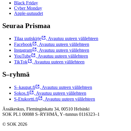
Black Friday
Cyber Monday
Apple-uutuudet
Seuraa Prismaa
Tilaa uutiskirje
,
Avautuu uuteen välilehteen
Facebook
,
Avautuu uuteen välilehteen
Instagram
,
Avautuu uuteen välilehteen
YouTube
,
Avautuu uuteen välilehteen
TikTok
,
Avautuu uuteen välilehteen
S–ryhmä
S–kaupat.fi
,
Avautuu uuteen välilehteen
Sokos.fi
,
Avautuu uuteen välilehteen
S-Etukortti.fi
,
Avautuu uuteen välilehteen
Ässäkeskus, Fleminginkatu 34, 00510 Helsinki
SOK PL1 00088 S–RYHMÄ,
Y–tunnus 0116323–1
© SOK 2026