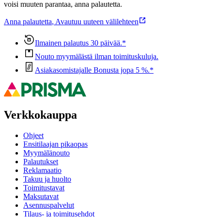
voisi muuten parantaa, anna palautetta.
Anna palautetta
,
Avautuu uuteen välilehteen
Ilmainen palautus 30 päivää.*
Nouto myymälästä ilman toimituskuluja.
Asiakasomistajalle Bonusta jopa 5 %.*
Verkkokauppa
Ohjeet
Ensitilaajan pikaopas
Myymälänouto
Palautukset
Reklamaatio
Takuu ja huolto
Toimitustavat
Maksutavat
Asennuspalvelut
Tilaus- ja toimitusehdot