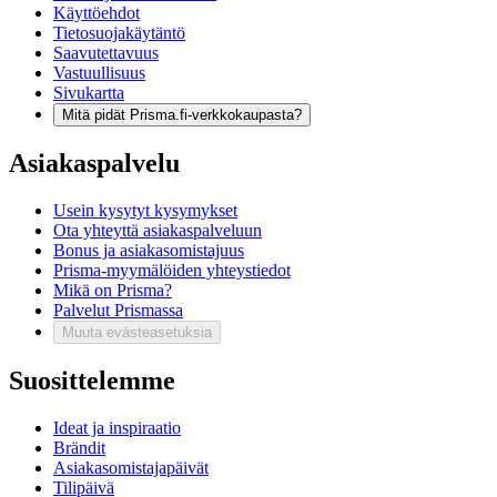
Käyttöehdot
Tietosuojakäytäntö
Saavutettavuus
Vastuullisuus
Sivukartta
Mitä pidät Prisma.fi-verkkokaupasta?
Asiakaspalvelu
Usein kysytyt kysymykset
Ota yhteyttä asiakaspalveluun
Bonus ja asiakasomistajuus
Prisma-myymälöiden yhteystiedot
Mikä on Prisma?
Palvelut Prismassa
Muuta evästeasetuksia
Suosittelemme
Ideat ja inspiraatio
Brändit
Asiakasomistajapäivät
Tilipäivä