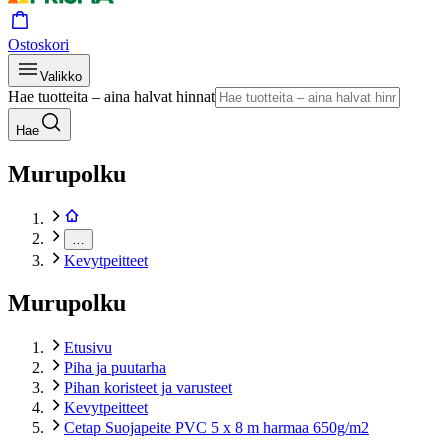
Ostoskori
Valikko
Hae tuotteita – aina halvat hinnat
Hae
Murupolku
…
Kevytpeitteet
Murupolku
Etusivu
Piha ja puutarha
Pihan koristeet ja varusteet
Kevytpeitteet
Cetap Suojapeite PVC 5 x 8 m harmaa 650g/m2