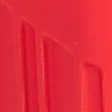
Avaa kuva suurempana
Karusellin nuolipainikkeet
Seuraava
Karusellin pikakuvakkeet