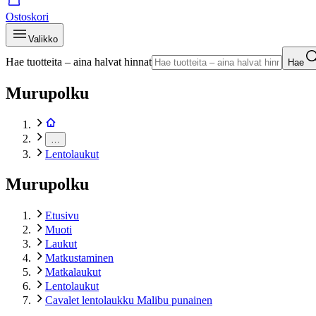
Ostoskori
Valikko
Hae tuotteita – aina halvat hinnat
Hae
Murupolku
…
Lentolaukut
Murupolku
Etusivu
Muoti
Laukut
Matkustaminen
Matkalaukut
Lentolaukut
Cavalet lentolaukku Malibu punainen