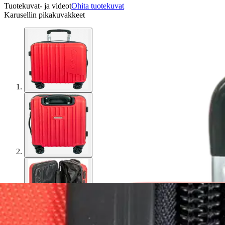
Tuotekuvat- ja videot
Ohita tuotekuvat
Karusellin pikakuvakkeet