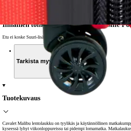
Siirry valitsemaan myymälä
Ilmainen toimitus yli 100 €:n tilauksille Po
Etu ei koske Suuri‑lisäpalvelulla toimitettavia tuotteita.
Tarkista myymäläsaatavuus
Tuotekuvaus
Cavalet Malibu lentolaukku on tyylikäs ja käytännöllinen matkakumppa
kyseessä lyhyt viikonloppureissu tai pidempi lomamatka. Matkalaukussa