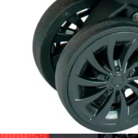
Tuotearvioiden keskiarvo
5
/5
(1)
arvio
76,46 €
Asiakasomistajahinta
Hinta ilman S-Etukorttia:
89,95 €
Verkkokaupan hinta
Valitse toimitustapa
Nouto myymälästä
Toimitus
Ilmainen
Kotiin tai noutopisteeseen
Alk. 0 €