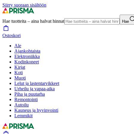
Siirry suoraan sisältöön
Hae tuotteita – aina halvat hinnat
Hae
Ostoskori
Ale
Ajankohtaista
Elektroniikka
Kodinkoneet
Kirjat
Koti
Muoti
Lelut ja lastentarvikkeet
Urheilu ja vapaa-aika
Piha ja puutarha
Remontointi
Autoilu
Kauneus ja hyvinvointi
Lemmikit