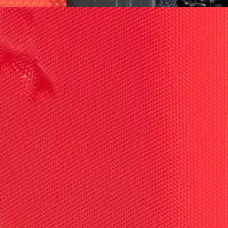
Asiakasomistaja-alennus
-15 %
Avaa kuva suurempana
Avaa kuva suurempana
Avaa kuva suurempana
Avaa kuva suurempana