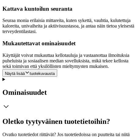
Kattava kuntoilun seuranta
Seuraa monia erilaisia mittareita, kuten sykettä, vauhtia, kulutettuja
kaloreita, univaiheita ja aktiivisuustasoa, ja antaa näin tietoa yleisestä
terveydentilastasi.
Mukautettavat ominaisuudet
Käyttäjät voivat mukauttaa kellotauluja ja vastaanottaa ilmoituksia
puheluista ja sosiaalisen median sovelluksista, mikä tekee kellosta
sekä toimivan että yksilöllisten mieltymysten mukaisen.
Näytä lisää
tuotekuvausta
Ominaisuudet
Oletko tyytyväinen tuotetietoihin?
Ovatko tuotetiedot riittävät? Jos tuotetiedoissa on puutteita tai niitä