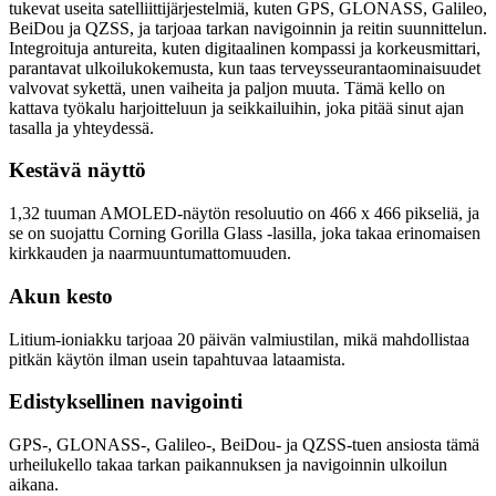
tukevat useita satelliittijärjestelmiä, kuten GPS, GLONASS, Galileo,
BeiDou ja QZSS, ja tarjoaa tarkan navigoinnin ja reitin suunnittelun.
Integroituja antureita, kuten digitaalinen kompassi ja korkeusmittari,
parantavat ulkoilukokemusta, kun taas terveysseurantaominaisuudet
valvovat sykettä, unen vaiheita ja paljon muuta. Tämä kello on
kattava työkalu harjoitteluun ja seikkailuihin, joka pitää sinut ajan
tasalla ja yhteydessä.
Kestävä näyttö
1,32 tuuman AMOLED-näytön resoluutio on 466 x 466 pikseliä, ja
se on suojattu Corning Gorilla Glass -lasilla, joka takaa erinomaisen
kirkkauden ja naarmuuntumattomuuden.
Akun kesto
Litium-ioniakku tarjoaa 20 päivän valmiustilan, mikä mahdollistaa
pitkän käytön ilman usein tapahtuvaa lataamista.
Edistyksellinen navigointi
GPS-, GLONASS-, Galileo-, BeiDou- ja QZSS-tuen ansiosta tämä
urheilukello takaa tarkan paikannuksen ja navigoinnin ulkoilun
aikana.