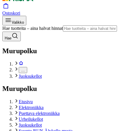
Ostoskori
Valikko
Hae tuotteita – aina halvat hinnat
Hae
Murupolku
…
Juoksukellot
Murupolku
Etusivu
Elektroniikka
Puettava elektroniikka
Urheilukellot
Juoksukellot
Suunto RUN Älykello musta