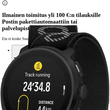
Ilmainen toimitus yli 100 €:n tilauksille
Postin pakettiautomaattiin tai
palvelupisteeseen!
Etu ei koske Suuri‑lisäpalvelulla toimitettavia tuotteita.
Tarkista myymäläsaatavuus
Avainominaisuudet