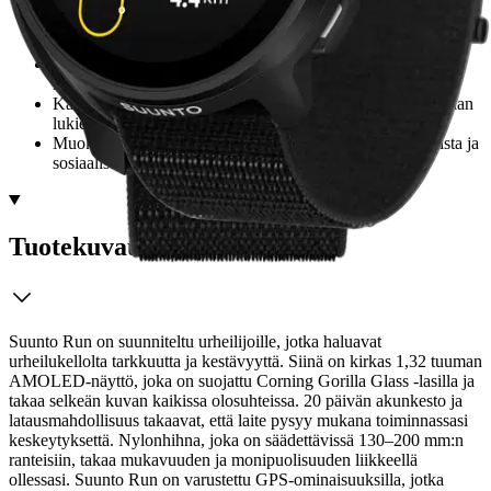
AMOLED-näyttö naarmuuntumattomalla Corning Gorilla
Glass -lasilla
Kestävä litiumioniakku, 20 päivän valmiustila
Tukee useita satelliittipaikannusjärjestelmiä tarkkaan
navigointiin
Kattavat terveys- ja kuntoilun seurantaominaisuudet, mukaan
lukien sykemittari
Muokattavat kellotaulut ja ilmoitukset saapuvista puheluista ja
sosiaalisen median sovelluksista
Tuotekuvaus
Suunto Run on suunniteltu urheilijoille, jotka haluavat
urheilukellolta tarkkuutta ja kestävyyttä. Siinä on kirkas 1,32 tuuman
AMOLED-näyttö, joka on suojattu Corning Gorilla Glass -lasilla ja
takaa selkeän kuvan kaikissa olosuhteissa. 20 päivän akunkesto ja
latausmahdollisuus takaavat, että laite pysyy mukana toiminnassasi
keskeytyksettä. Nylonhihna, joka on säädettävissä 130–200 mm:n
ranteisiin, takaa mukavuuden ja monipuolisuuden liikkeellä
ollessasi.
Suunto Run on varustettu GPS-ominaisuuksilla, jotka