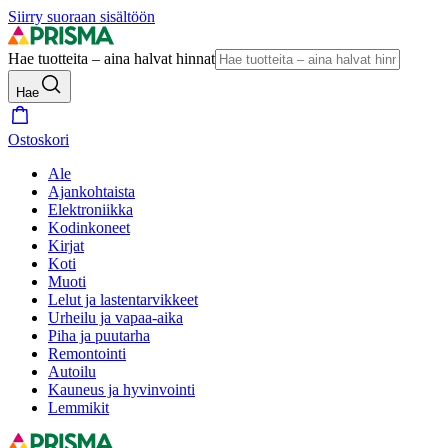
Siirry suoraan sisältöön
Hae tuotteita – aina halvat hinnat
Hae
Ostoskori
Ale
Ajankohtaista
Elektroniikka
Kodinkoneet
Kirjat
Koti
Muoti
Lelut ja lastentarvikkeet
Urheilu ja vapaa-aika
Piha ja puutarha
Remontointi
Autoilu
Kauneus ja hyvinvointi
Lemmikit