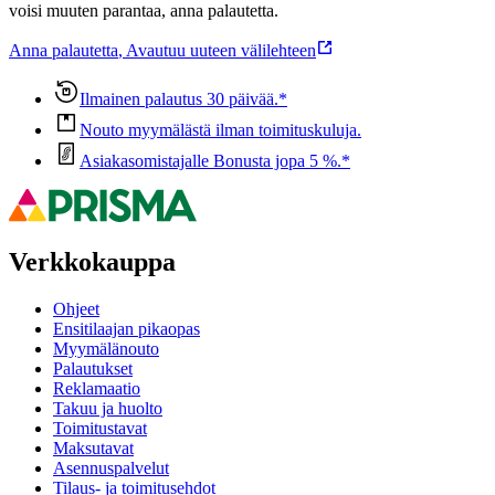
voisi muuten parantaa, anna palautetta.
Anna palautetta
,
Avautuu uuteen välilehteen
Ilmainen palautus 30 päivää.*
Nouto myymälästä ilman toimituskuluja.
Asiakasomistajalle Bonusta jopa 5 %.*
Verkkokauppa
Ohjeet
Ensitilaajan pikaopas
Myymälänouto
Palautukset
Reklamaatio
Takuu ja huolto
Toimitustavat
Maksutavat
Asennuspalvelut
Tilaus- ja toimitusehdot