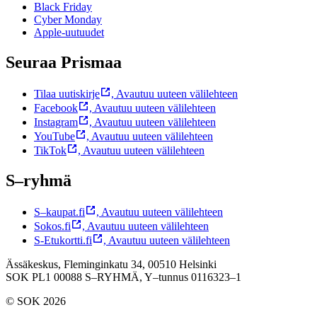
Black Friday
Cyber Monday
Apple-uutuudet
Seuraa Prismaa
Tilaa uutiskirje
,
Avautuu uuteen välilehteen
Facebook
,
Avautuu uuteen välilehteen
Instagram
,
Avautuu uuteen välilehteen
YouTube
,
Avautuu uuteen välilehteen
TikTok
,
Avautuu uuteen välilehteen
S–ryhmä
S–kaupat.fi
,
Avautuu uuteen välilehteen
Sokos.fi
,
Avautuu uuteen välilehteen
S-Etukortti.fi
,
Avautuu uuteen välilehteen
Ässäkeskus, Fleminginkatu 34, 00510 Helsinki
SOK PL1 00088 S–RYHMÄ,
Y–tunnus 0116323–1
© SOK 2026