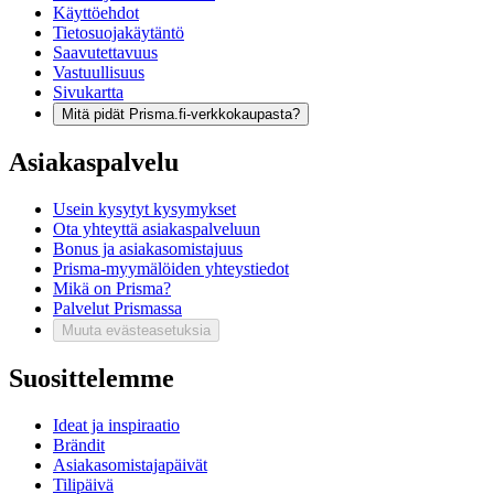
Käyttöehdot
Tietosuojakäytäntö
Saavutettavuus
Vastuullisuus
Sivukartta
Mitä pidät Prisma.fi-verkkokaupasta?
Asiakaspalvelu
Usein kysytyt kysymykset
Ota yhteyttä asiakaspalveluun
Bonus ja asiakasomistajuus
Prisma-myymälöiden yhteystiedot
Mikä on Prisma?
Palvelut Prismassa
Muuta evästeasetuksia
Suosittelemme
Ideat ja inspiraatio
Brändit
Asiakasomistajapäivät
Tilipäivä