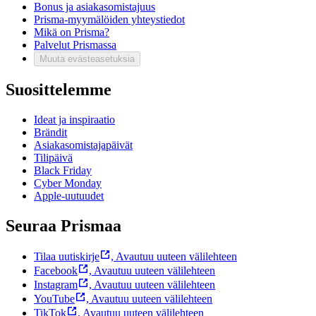
Bonus ja asiakasomistajuus
Prisma-myymälöiden yhteystiedot
Mikä on Prisma?
Palvelut Prismassa
Muuta evästeasetuksia
Suosittelemme
Ideat ja inspiraatio
Brändit
Asiakasomistajapäivät
Tilipäivä
Black Friday
Cyber Monday
Apple-uutuudet
Seuraa Prismaa
Tilaa uutiskirje
,
Avautuu uuteen välilehteen
Facebook
,
Avautuu uuteen välilehteen
Instagram
,
Avautuu uuteen välilehteen
YouTube
,
Avautuu uuteen välilehteen
TikTok
,
Avautuu uuteen välilehteen