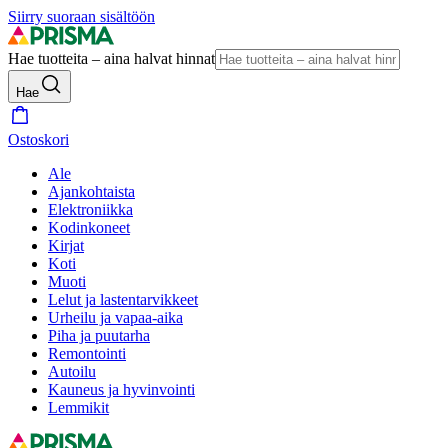
Siirry suoraan sisältöön
Hae tuotteita – aina halvat hinnat
Hae
Ostoskori
Ale
Ajankohtaista
Elektroniikka
Kodinkoneet
Kirjat
Koti
Muoti
Lelut ja lastentarvikkeet
Urheilu ja vapaa-aika
Piha ja puutarha
Remontointi
Autoilu
Kauneus ja hyvinvointi
Lemmikit