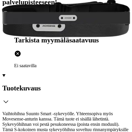
palvelupisteeseen!
Etu ei koske Suuri‑lisäpalvelulla toimitettavia tuotteita.
Tarkista myymäläsaatavuus
Ei saatavilla
Tuotekuvaus
Vaihtohihna Suunto Smart -sykevyölle. Yhteensopiva myös
Movesense-anturin kanssa. Tämä tuote ei sisällä lähetintä.
Sykevyöhihnan voi pestä pesukoneessa (poista ensin moduuli).
Tämä S-kokoinen musta sykevyöhihna soveltuu rinnanympäryksille