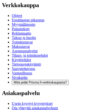
Verkkokauppa
Ohjeet
Ensitilaajan pikaopas
Myymälänouto
Palautukset
Reklamaatio
Takuu ja huolto
Toimitustavat
Maksutavat
Asennuspalvelut
Tilaus- ja toimitusehdot
Käyttöehdot
Tietosuojakäytäntö
Saavutettavuus
Vastuullisuus
Sivukartta
Mitä pidät Prisma.fi-verkkokaupasta?
Asiakaspalvelu
Usein kysytyt kysymykset
Ota yhteyttä asiakaspalveluun