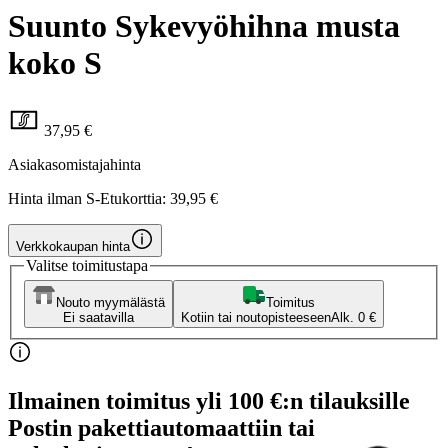
Suunto Sykevyöhihna musta
koko S
37,95 €
Asiakasomistajahinta
Hinta ilman S-Etukorttia:
39,95 €
Verkkokaupan hinta
Valitse toimitustapa
Nouto myymälästä
Toimitus
Ei saatavilla
Kotiin tai noutopisteeseen
Alk. 0 €
Ilmainen toimitus yli 100 €:n tilauksille
Postin pakettiautomaattiin tai