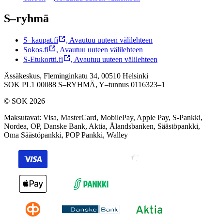
S–ryhmä
S–kaupat.fi
,
Avautuu uuteen välilehteen
Sokos.fi
,
Avautuu uuteen välilehteen
S-Etukortti.fi
,
Avautuu uuteen välilehteen
Ässäkeskus, Fleminginkatu 34, 00510 Helsinki
SOK PL1 00088 S–RYHMÄ,
Y–tunnus 0116323–1
© SOK 2026
Maksutavat
:
Visa, MasterCard, MobilePay, Apple Pay, S-Pankki,
Nordea, OP, Danske Bank, Aktia, Ålandsbanken, Säästöpankki,
Oma Säästöpankki, POP Pankki, Walley