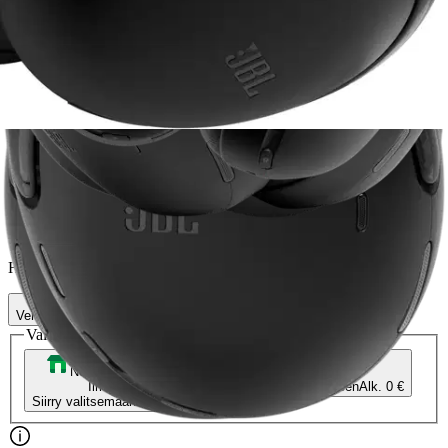
JBL
JBL langattomat
vastamelukuulokkeet Tour One
M3 musta
236,55 €
Asiakasomistajahinta
Hinta ilman S-Etukorttia:
249,00 €
Verkkokaupan hinta
Valitse toimitustapa
Nouto myymälästä
Toimitus
Ilmainen
Kotiin tai noutopisteeseen
Alk. 0 €
Siirry valitsemaan myymälä