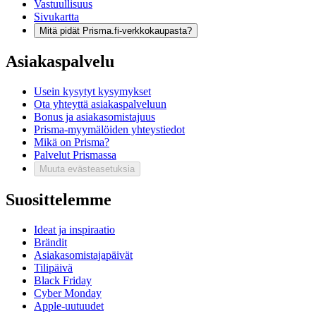
Vastuullisuus
Sivukartta
Mitä pidät Prisma.fi-verkkokaupasta?
Asiakaspalvelu
Usein kysytyt kysymykset
Ota yhteyttä asiakaspalveluun
Bonus ja asiakasomistajuus
Prisma-myymälöiden yhteystiedot
Mikä on Prisma?
Palvelut Prismassa
Muuta evästeasetuksia
Suosittelemme
Ideat ja inspiraatio
Brändit
Asiakasomistajapäivät
Tilipäivä
Black Friday
Cyber Monday
Apple-uutuudet