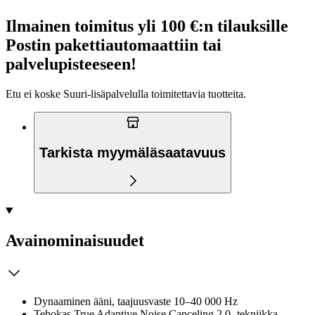
Ilmainen toimitus yli 100 €:n tilauksille
Postin pakettiautomaattiin tai
palvelupisteeseen!
Etu ei koske Suuri‑lisäpalvelulla toimitettavia tuotteita.
Tarkista myymäläsaatavuus
Avainominaisuudet
Dynaaminen ääni, taajuusvaste 10–40 000 Hz
Tehokas True Adaptive Noise Canceling 2.0 -tekniikka