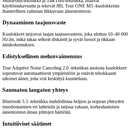
MultiPoint-tekniikka ja TalkThru-tekniikka, lisäävät
käyttömukavuutta ja tekevät JBL Tour ONE M3 -kuulokkeista
ihanteellisen valinnan liikkuvaan äänentoistoon.
Dynaaminen taajuusvaste
Kuulokkeet tarjoavat laajan taajuusvasteen, joka ulottuu 10–40 000
Hz:iin, mikä takaa selkeät diskantit ja syvät bassot ja rikkaan
äänikokemuksen.
Edistyksellinen melunvaimennus
True Adaptive Noise Canceling 2.0 -tekniikan ansiosta kuulokkeet
sopeutuvat automaattisesti ympäristöön ja estävät tehokkaasti
ulkoiset äänet, jotta voit keskittyä kuunteluun.
Saumaton langaton yhteys
Bluetooth 5.3 -tekniikka mahdollistaa helpon ja nopean yhteyden
muodostamisen eri laitteisiin ja tarjoaa vakaan, korkealaatuisen
äänentoiston ilman johtojen häiriöitä.
Intuitiiviset säätimet