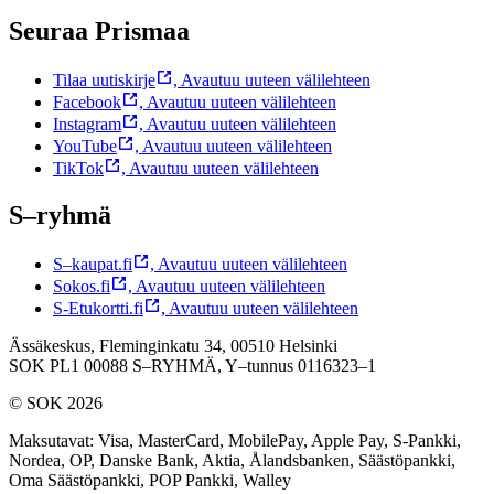
Seuraa Prismaa
Tilaa uutiskirje
,
Avautuu uuteen välilehteen
Facebook
,
Avautuu uuteen välilehteen
Instagram
,
Avautuu uuteen välilehteen
YouTube
,
Avautuu uuteen välilehteen
TikTok
,
Avautuu uuteen välilehteen
S–ryhmä
S–kaupat.fi
,
Avautuu uuteen välilehteen
Sokos.fi
,
Avautuu uuteen välilehteen
S-Etukortti.fi
,
Avautuu uuteen välilehteen
Ässäkeskus, Fleminginkatu 34, 00510 Helsinki
SOK PL1 00088 S–RYHMÄ,
Y–tunnus 0116323–1
© SOK 2026
Maksutavat
:
Visa, MasterCard, MobilePay, Apple Pay, S-Pankki,
Nordea, OP, Danske Bank, Aktia, Ålandsbanken, Säästöpankki,
Oma Säästöpankki, POP Pankki, Walley