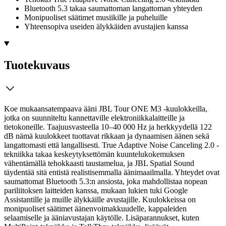
Bluetooth 5.3 takaa saumattoman langattoman yhteyden
Monipuoliset säätimet musiikille ja puheluille
Yhteensopiva useiden älykkäiden avustajien kanssa
Tuotekuvaus
Koe mukaansatempaava ääni JBL Tour ONE M3 -kuulokkeilla,
jotka on suunniteltu kannettaville elektroniikkalaitteille ja
tietokoneille. Taajuusvasteella 10–40 000 Hz ja herkkyydellä 122
dB nämä kuulokkeet tuottavat rikkaan ja dynaamisen äänen sekä
langattomasti että langallisesti. True Adaptive Noise Canceling 2.0 -
tekniikka takaa keskeytyksettömän kuuntelukokemuksen
vähentämällä tehokkaasti taustamelua, ja JBL Spatial Sound
täydentää sitä entistä realistisemmalla äänimaailmalla.
Yhteydet ovat
saumattomat Bluetooth 5.3:n ansiosta, joka mahdollistaa nopean
pariliitoksen laitteiden kanssa, mukaan lukien tuki Google
Assistantille ja muille älykkäille avustajille. Kuulokkeissa on
monipuoliset säätimet äänenvoimakkuudelle, kappaleiden
selaamiselle ja ääniavustajan käytölle. Lisäparannukset, kuten