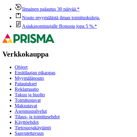
Ilmainen palautus 30 päivää.*
Nouto myymälästä ilman toimituskuluja.
Asiakasomistajalle Bonusta jopa 5 %.*
Verkkokauppa
Ohjeet
Ensitilaajan pikaopas
Myymälänouto
Palautukset
Reklamaatio
Takuu ja huolto
Toimitustavat
Maksutavat
Asennuspalvelut
Tilaus- ja toimitusehdot
Käyttöehdot
Tietosuojakäytäntö
Saavutettavuus