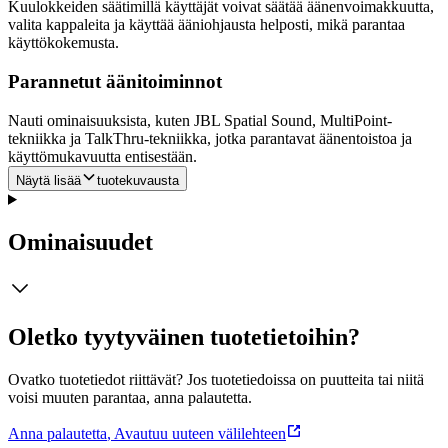
Kuulokkeiden säätimillä käyttäjät voivat säätää äänenvoimakkuutta,
valita kappaleita ja käyttää ääniohjausta helposti, mikä parantaa
käyttökokemusta.
Parannetut äänitoiminnot
Nauti ominaisuuksista, kuten JBL Spatial Sound, MultiPoint-
tekniikka ja TalkThru-tekniikka, jotka parantavat äänentoistoa ja
käyttömukavuutta entisestään.
Näytä lisää
tuotekuvausta
Ominaisuudet
Oletko tyytyväinen tuotetietoihin?
Ovatko tuotetiedot riittävät? Jos tuotetiedoissa on puutteita tai niitä
voisi muuten parantaa, anna palautetta.
Anna palautetta
,
Avautuu uuteen välilehteen