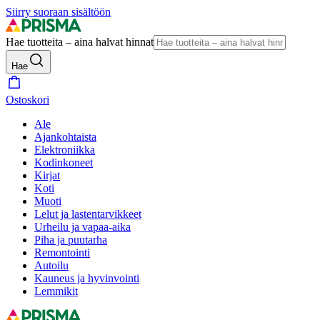
Siirry suoraan sisältöön
Hae tuotteita – aina halvat hinnat
Hae
Ostoskori
Ale
Ajankohtaista
Elektroniikka
Kodinkoneet
Kirjat
Koti
Muoti
Lelut ja lastentarvikkeet
Urheilu ja vapaa-aika
Piha ja puutarha
Remontointi
Autoilu
Kauneus ja hyvinvointi
Lemmikit