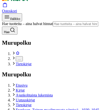
Ostoskori
Valikko
Hae tuotteita – aina halvat hinnat
Hae
Murupolku
…
Tietokirjat
Murupolku
Etusivu
Kirjat
Ajankohtaista lukemista
Uutuuskirjat
Tietokirjat
Frankson, Toinen maailmansota väreissä - 1939–1945