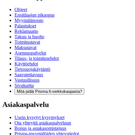
Ohjeet
Ensitilaajan pikaopas
Myymälänouto
Palautukset
Reklamaatio
Takuu ja huolto
Toimitustavat
Maksutavat
Asennuspalvelut
Tilaus- ja toimitusehdot
Käyttöehdot
Tietosuojakäytäntö
Saavutettavuus
Vastuullisuus
Sivukartta
Mitä pidät Prisma.fi-verkkokaupasta?
Asiakaspalvelu
Usein kysytyt kysymykset
Ota yhteyttä asiakaspalveluun
Bonus ja asiakasomistajuus
Prisma-myymälöiden yhteystiedot