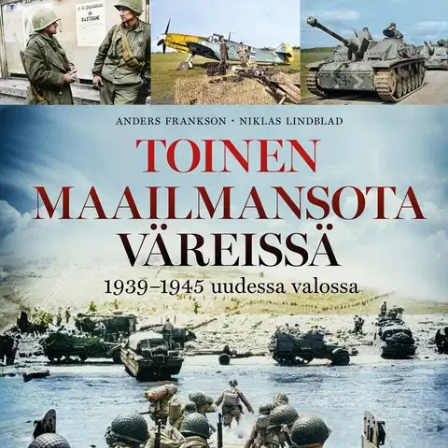
Tarkista myymäläsaatavuus
Tuotekuvaus
Upean historiateoksen värikuvat tuovat toisen maailmansodan
aiempaa lähemmäksi. Toinen maailmansota on totuttu näkemään
mustavalkoisena, mutta värikuvat sotanäyttämöiltä Normandiasta
Karjalankannakselle ja Pearl Harborista Pohjois-Afrikkaan
muuttavat sen, kuinka katsomme historiaa. Sotilaiden asepuvut
saavat oikeat sävyt, tankkien ruosteläiskät nousevat esiin.
Näyttävä
tietokirja esittelee Ranskan salamasodan, operaatio Barbarossan,
Tyynenmeren laivastosodan, Saharan aavikkotaistelut sekä ratkaisun
hetket Stalingradissa, Normandiassa ja Iwo Jimalla 150 väritetyn
valokuvan ja tapahtumia kuvaavien kertomusten kautta. Yksi kirjan
kohokohdista on Talin–Ihantalan taistelu Kannaksella 1944.
Näytä lisää
tuotekuvausta