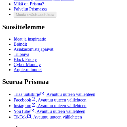
Mikä on Prisma?
Palvelut Prismassa
Muuta evästeasetuksia
Suosittelemme
Ideat ja inspiraatio
Brändit
Asiakasomistajapäivät
Tilipäivä
Black Friday
Cyber Monday
Apple-uutuudet
Seuraa Prismaa
Tilaa uutiskirje
,
Avautuu uuteen välilehteen
Facebook
,
Avautuu uuteen välilehteen
Instagram
,
Avautuu uuteen välilehteen
YouTube
,
Avautuu uuteen välilehteen
TikTok
,
Avautuu uuteen välilehteen