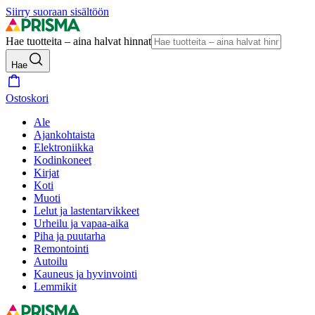
Siirry suoraan sisältöön
Hae tuotteita – aina halvat hinnat
Hae
Ostoskori
Ale
Ajankohtaista
Elektroniikka
Kodinkoneet
Kirjat
Koti
Muoti
Lelut ja lastentarvikkeet
Urheilu ja vapaa-aika
Piha ja puutarha
Remontointi
Autoilu
Kauneus ja hyvinvointi
Lemmikit