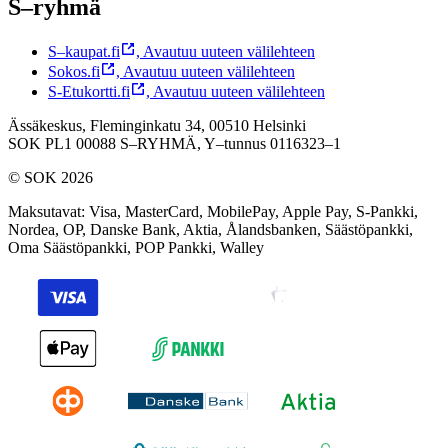
S–ryhmä
S–kaupat.fi
,
Avautuu uuteen välilehteen
Sokos.fi
,
Avautuu uuteen välilehteen
S-Etukortti.fi
,
Avautuu uuteen välilehteen
Ässäkeskus, Fleminginkatu 34, 00510 Helsinki
SOK PL1 00088 S–RYHMÄ,
Y–tunnus 0116323–1
© SOK 2026
Maksutavat
:
Visa, MasterCard, MobilePay, Apple Pay, S-Pankki,
Nordea, OP, Danske Bank, Aktia, Ålandsbanken, Säästöpankki,
Oma Säästöpankki, POP Pankki, Walley