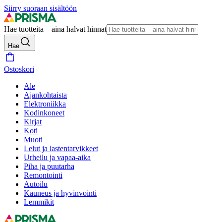
Siirry suoraan sisältöön
Hae tuotteita – aina halvat hinnat
Hae
Ostoskori
Ale
Ajankohtaista
Elektroniikka
Kodinkoneet
Kirjat
Koti
Muoti
Lelut ja lastentarvikkeet
Urheilu ja vapaa-aika
Piha ja puutarha
Remontointi
Autoilu
Kauneus ja hyvinvointi
Lemmikit