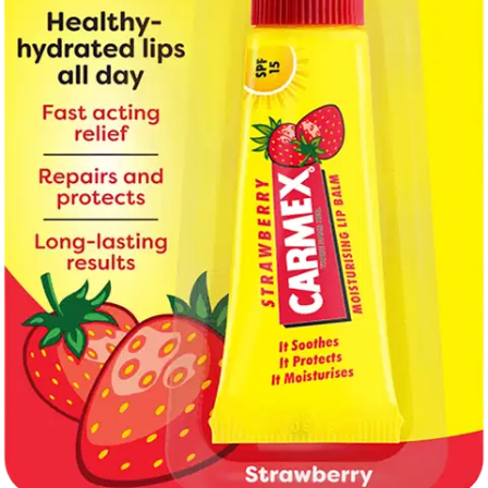
Sano hyvästit kuiville ja halkeileville huulille! Carmex Strawberry
on herkullisen mansikkainen uutuus, joka kosteuttaa ja suojaa
huuliasi tehokkaasti ja pitkäkestoisesti. Ainutlaatuinen huulia
rauhoittava koostumus sisältää mm. shea- ja kaakaovoita. Antaa
pitkäkestoisen suojan ulkoisia tekijöitä, kuten tuulta, kuivaa ilmaa ja
kylmää vastaan. Jo vuonna 1937 perustettu Carmex on
kansainvälinen suosikki, jota myydään yli 60 maassa. Carmex ei
koskaan testaa eläimillä.
Ominaisuudet
Oletko tyytyväinen tuotetietoihin?
Ovatko tuotetiedot riittävät? Jos tuotetiedoissa on puutteita tai niitä
voisi muuten parantaa, anna palautetta.