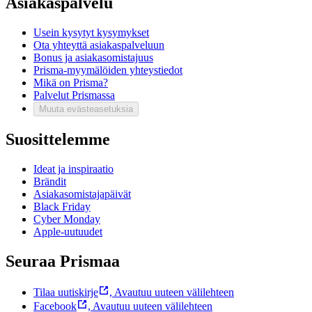
Asiakaspalvelu
Usein kysytyt kysymykset
Ota yhteyttä asiakaspalveluun
Bonus ja asiakasomistajuus
Prisma-myymälöiden yhteystiedot
Mikä on Prisma?
Palvelut Prismassa
Muuta evästeasetuksia
Suosittelemme
Ideat ja inspiraatio
Brändit
Asiakasomistajapäivät
Black Friday
Cyber Monday
Apple-uutuudet
Seuraa Prismaa
Tilaa uutiskirje
,
Avautuu uuteen välilehteen
Facebook
,
Avautuu uuteen välilehteen