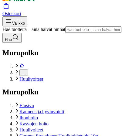
Ostoskori
Valikko
Hae tuotteita – aina halvat hinnat
Hae
Murupolku
…
Huulivoiteet
Murupolku
Etusivu
Kauneus ja hyvinvointi
Ihonhoito
Kasvojen hoito
Huulivoiteet
Carmex Strawberry Huulivoidetuubi 10g