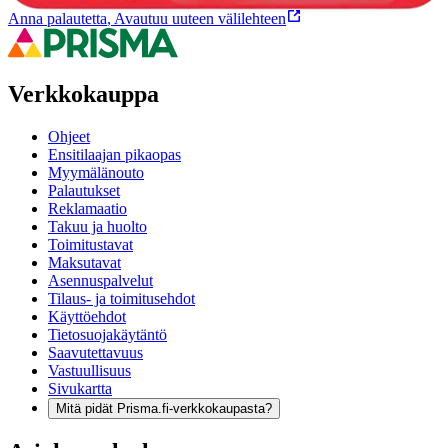
Anna palautetta
,
Avautuu uuteen välilehteen
Verkkokauppa
Ohjeet
Ensitilaajan pikaopas
Myymälänouto
Palautukset
Reklamaatio
Takuu ja huolto
Toimitustavat
Maksutavat
Asennuspalvelut
Tilaus- ja toimitusehdot
Käyttöehdot
Tietosuojakäytäntö
Saavutettavuus
Vastuullisuus
Sivukartta
Mitä pidät Prisma.fi-verkkokaupasta?