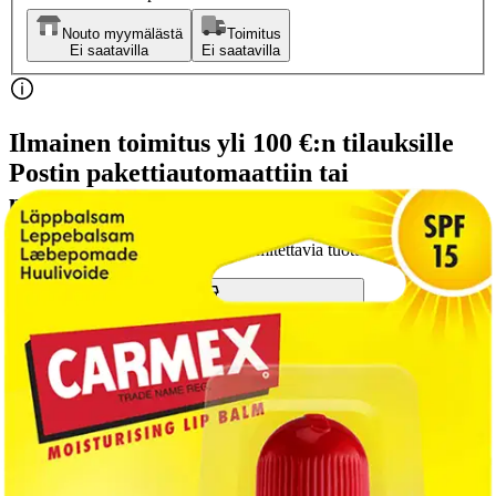
Nouto myymälästä
Toimitus
Ei saatavilla
Ei saatavilla
Ilmainen toimitus yli 100 €:n tilauksille
Postin pakettiautomaattiin tai
palvelupisteeseen!
Etu ei koske Suuri‑lisäpalvelulla toimitettavia tuotteita.
Tarkista myymäläsaatavuus
Tuotekuvaus