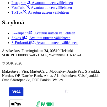
Instagram
,
Avautuu uuteen välilehteen
YouTube
,
Avautuu uuteen välilehteen
TikTok
,
Avautuu uuteen välilehteen
S–ryhmä
S–kaupat.fi
,
Avautuu uuteen välilehteen
Sokos.fi
,
Avautuu uuteen välilehteen
S-Etukortti.fi
,
Avautuu uuteen välilehteen
Ässäkeskus, Fleminginkatu 34, 00510 Helsinki
SOK PL1 00088 S–RYHMÄ,
Y–tunnus 0116323–1
© SOK 2026
Maksutavat
:
Visa, MasterCard, MobilePay, Apple Pay, S-Pankki,
Nordea, OP, Danske Bank, Aktia, Ålandsbanken, Säästöpankki,
Oma Säästöpankki, POP Pankki, Walley