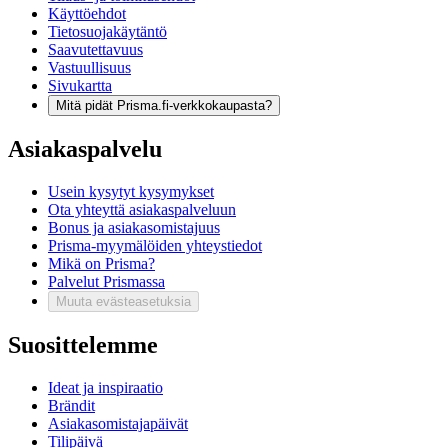
Käyttöehdot
Tietosuojakäytäntö
Saavutettavuus
Vastuullisuus
Sivukartta
Mitä pidät Prisma.fi-verkkokaupasta?
Asiakaspalvelu
Usein kysytyt kysymykset
Ota yhteyttä asiakaspalveluun
Bonus ja asiakasomistajuus
Prisma-myymälöiden yhteystiedot
Mikä on Prisma?
Palvelut Prismassa
Muuta evästeasetuksia
Suosittelemme
Ideat ja inspiraatio
Brändit
Asiakasomistajapäivät
Tilipäivä