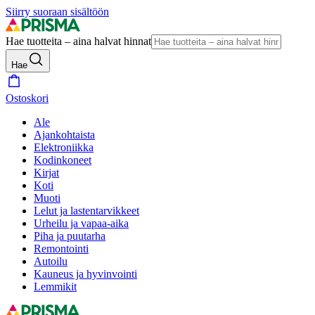
Siirry suoraan sisältöön
Hae tuotteita – aina halvat hinnat
Hae
Ostoskori
Ale
Ajankohtaista
Elektroniikka
Kodinkoneet
Kirjat
Koti
Muoti
Lelut ja lastentarvikkeet
Urheilu ja vapaa-aika
Piha ja puutarha
Remontointi
Autoilu
Kauneus ja hyvinvointi
Lemmikit