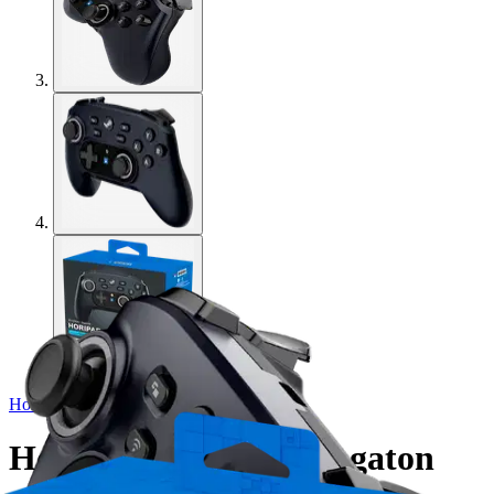
Hori
Horipad for Steam langaton