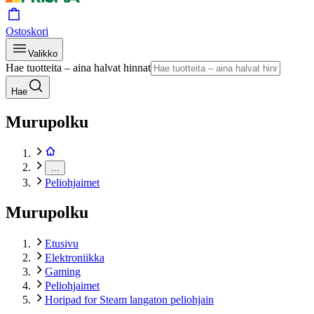
Ostoskori
Valikko
Hae tuotteita – aina halvat hinnat
Hae
Murupolku
…
Peliohjaimet
Murupolku
Etusivu
Elektroniikka
Gaming
Peliohjaimet
Horipad for Steam langaton peliohjain