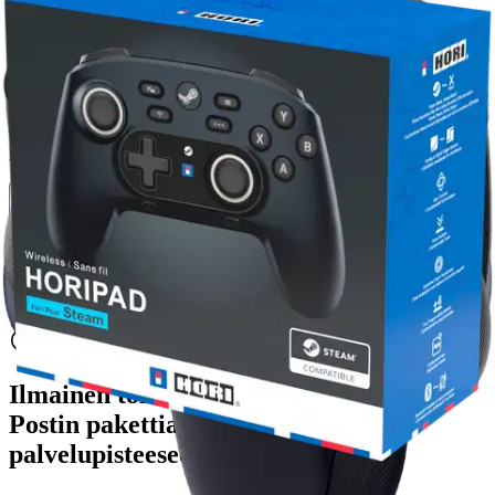
peliohjain
50,96 €
Asiakasomistajahinta
Hinta ilman S-Etukorttia:
59,95 €
Verkkokaupan hinta
Valitse toimitustapa
Nouto myymälästä
Toimitus
Ilmainen
Ei saatavilla
Siirry valitsemaan myymälä
Ilmainen toimitus yli 100 €:n tilauksille
Postin pakettiautomaattiin tai
palvelupisteeseen!