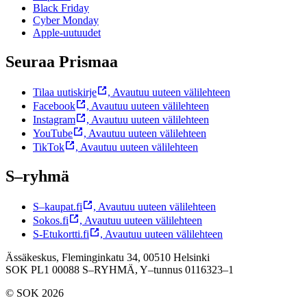
Black Friday
Cyber Monday
Apple-uutuudet
Seuraa Prismaa
Tilaa uutiskirje
,
Avautuu uuteen välilehteen
Facebook
,
Avautuu uuteen välilehteen
Instagram
,
Avautuu uuteen välilehteen
YouTube
,
Avautuu uuteen välilehteen
TikTok
,
Avautuu uuteen välilehteen
S–ryhmä
S–kaupat.fi
,
Avautuu uuteen välilehteen
Sokos.fi
,
Avautuu uuteen välilehteen
S-Etukortti.fi
,
Avautuu uuteen välilehteen
Ässäkeskus, Fleminginkatu 34, 00510 Helsinki
SOK PL1 00088 S–RYHMÄ,
Y–tunnus 0116323–1
© SOK 2026