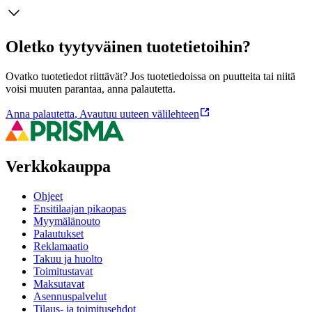
Oletko tyytyväinen tuotetietoihin?
Ovatko tuotetiedot riittävät? Jos tuotetiedoissa on puutteita tai niitä
voisi muuten parantaa, anna palautetta.
Anna palautetta
,
Avautuu uuteen välilehteen
Verkkokauppa
Ohjeet
Ensitilaajan pikaopas
Myymälänouto
Palautukset
Reklamaatio
Takuu ja huolto
Toimitustavat
Maksutavat
Asennuspalvelut
Tilaus- ja toimitusehdot