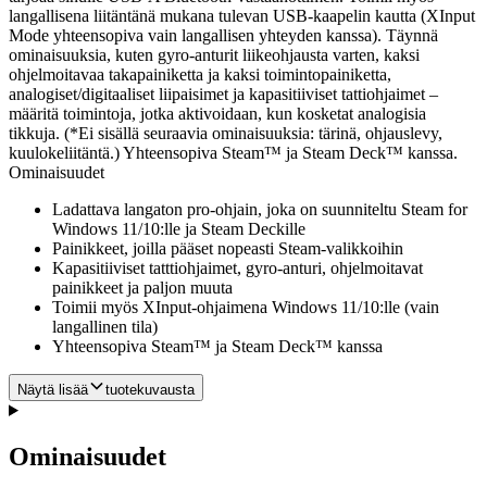
langallisena liitäntänä mukana tulevan USB-kaapelin kautta (XInput
Mode yhteensopiva vain langallisen yhteyden kanssa). Täynnä
ominaisuuksia, kuten gyro-anturit liikeohjausta varten, kaksi
ohjelmoitavaa takapainiketta ja kaksi toimintopainiketta,
analogiset/digitaaliset liipaisimet ja kapasitiiviset tattiohjaimet –
määritä toimintoja, jotka aktivoidaan, kun kosketat analogisia
tikkuja. (*Ei sisällä seuraavia ominaisuuksia: tärinä, ohjauslevy,
kuulokeliitäntä.) Yhteensopiva Steam™ ja Steam Deck™ kanssa.
Ominaisuudet
Ladattava langaton pro-ohjain, joka on suunniteltu Steam for
Windows 11/10:lle ja Steam Deckille
Painikkeet, joilla pääset nopeasti Steam-valikkoihin
Kapasitiiviset tatttiohjaimet, gyro-anturi, ohjelmoitavat
painikkeet ja paljon muuta
Toimii myös XInput-ohjaimena Windows 11/10:lle (vain
langallinen tila)
Yhteensopiva Steam™ ja Steam Deck™ kanssa
Näytä lisää
tuotekuvausta
Ominaisuudet