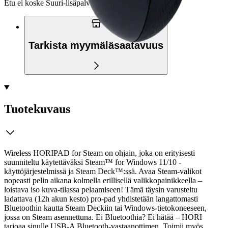
Etu ei koske Suuri‑lisäpalvelulla toimitettavia tuotteita.
Tarkista myymäläsaatavuus
Tuotekuvaus
Wireless HORIPAD for Steam on ohjain, joka on erityisesti
suunniteltu käytettäväksi Steam™ for Windows 11/10 -
käyttöjärjestelmissä ja Steam Deck™:ssä. Avaa Steam-valikot
nopeasti pelin aikana kolmella erillisellä valikkopainikkeella –
loistava iso kuva-tilassa pelaamiseen! Tämä täysin varusteltu
ladattava (12h akun kesto) pro-pad yhdistetään langattomasti
Bluetoothin kautta Steam Deckiin tai Windows-tietokoneeseen,
jossa on Steam asennettuna.
Ei Bluetoothia? Ei hätää – HORI
tarjoaa sinulle USB-A Bluetooth-vastaanottimen. Toimii myös