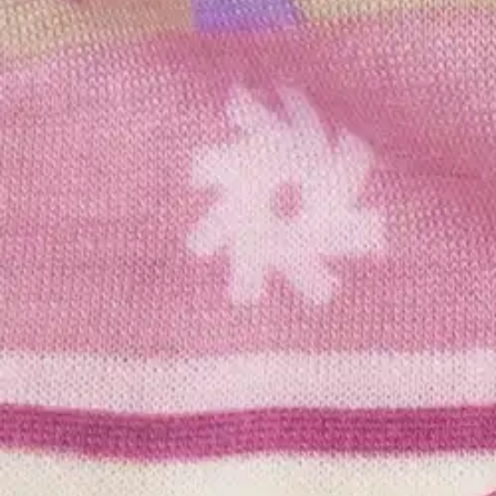
Asiakasomistaja-alennus
-15 %
Alennus
-40 %
Avaa kuva suurempana
Avaa kuva suurempana
Avaa kuva suurempana
Avaa kuva suurempana
Avaa kuva suurempana
Avaa kuva suurempana
Avaa kuva suurempana
Karusellin nuolipainikkeet
Seuraava
Karusellin pikakuvakkeet