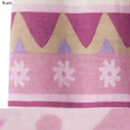
Karusellin pikakuvakkeet