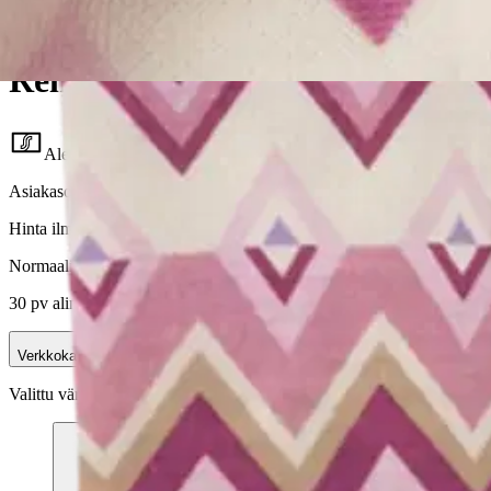
Reima
Reima lasten villa-aluskerrasto 
Alennettu hinta
40,77 €
Asiakasomistajahinta
Hinta ilman S-Etukorttia:
47,97 €
Normaalihinta:
79,95 €
-40%
30 pv alin hinta:
79,95 €
Verkkokaupan hinta
Valittu väri:
Grey Pink