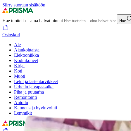
Siirry suoraan sisältöön
Hae tuotteita – aina halvat hinnat
Hae
Ostoskori
Ale
Ajankohtaista
Elektroniikka
Kodinkoneet
Kirjat
Koti
Muoti
Lelut ja lastentarvikkeet
Urheilu ja vapaa-aika
Piha ja puutarha
Remontointi
Autoilu
Kauneus ja hyvinvointi
Lemmikit