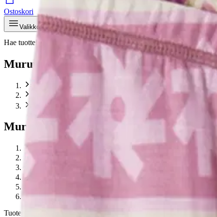
Ostoskori
Valikko
Hae tuotteita – aina halvat hinnat
Hae
Murupolku
…
Pitkät alushousut ja kerrastot
Murupolku
Etusivu
Muoti
Lasten vaatteet
Lasten alusvaatteet
Pitkät alushousut ja kerrastot
Reima lasten villa-aluskerrasto Taitoa
Tuotekuvat- ja videot
Ohita tuotekuvat