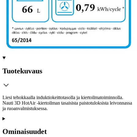
Tarkista myymäläsaatavuus
Ei saatavilla
Tuotekuvaus
Liesi tehokkaalla induktiokeittotasolla ja kiertoilmatoiminnolla.
Nauti 3D HotAir -kiertoilman tasaisista paistotuloksista leivonnassa
ja ruoanvalmistuksessa.
Ominaisuudet