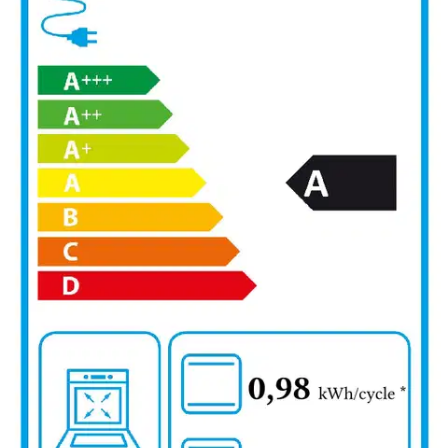
806,55 €
Asiakasomistajahinta
Hinta ilman S-Etukorttia:
849,00 €
Verkkokaupan hinta
Energialuokka
Valitse toimitustapa
Nouto myymälästä
Toimitus
Ei saatavilla
Ei saatavilla
Ilmainen toimitus yli 100 €:n tilauksille
Postin pakettiautomaattiin tai
palvelupisteeseen!
Etu ei koske Suuri‑lisäpalvelulla toimitettavia tuotteita.