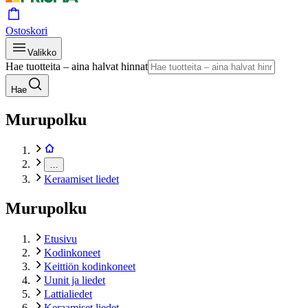
Ostoskori
Valikko
Hae tuotteita – aina halvat hinnat
Hae
Murupolku
…
Keraamiset liedet
Murupolku
Etusivu
Kodinkoneet
Keittiön kodinkoneet
Uunit ja liedet
Lattialiedet
Keraamiset liedet