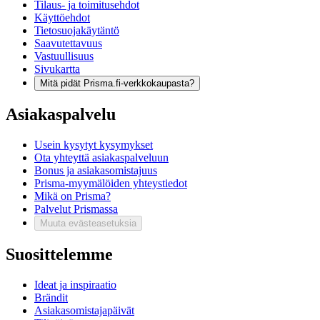
Tilaus- ja toimitusehdot
Käyttöehdot
Tietosuojakäytäntö
Saavutettavuus
Vastuullisuus
Sivukartta
Mitä pidät Prisma.fi-verkkokaupasta?
Asiakaspalvelu
Usein kysytyt kysymykset
Ota yhteyttä asiakaspalveluun
Bonus ja asiakasomistajuus
Prisma-myymälöiden yhteystiedot
Mikä on Prisma?
Palvelut Prismassa
Muuta evästeasetuksia
Suosittelemme
Ideat ja inspiraatio
Brändit
Asiakasomistajapäivät