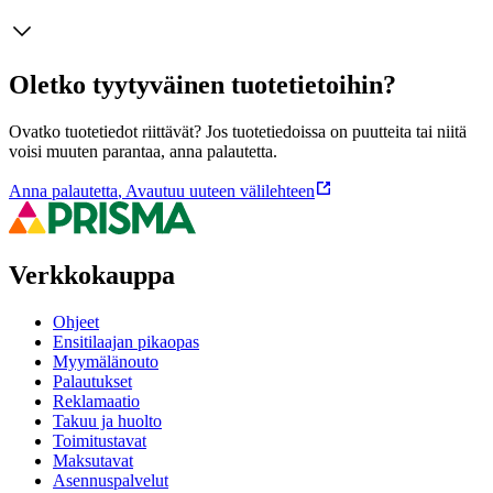
Oletko tyytyväinen tuotetietoihin?
Ovatko tuotetiedot riittävät? Jos tuotetiedoissa on puutteita tai niitä
voisi muuten parantaa, anna palautetta.
Anna palautetta
,
Avautuu uuteen välilehteen
Verkkokauppa
Ohjeet
Ensitilaajan pikaopas
Myymälänouto
Palautukset
Reklamaatio
Takuu ja huolto
Toimitustavat
Maksutavat
Asennuspalvelut