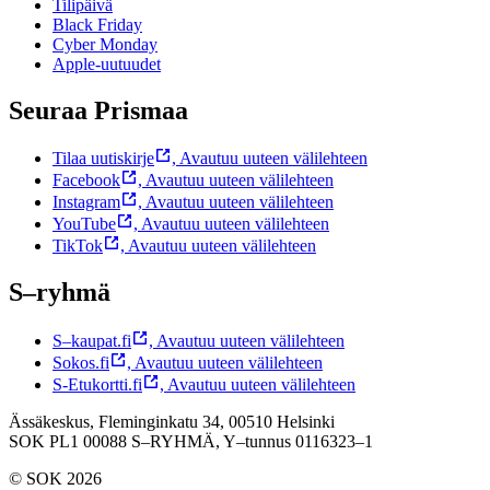
Tilipäivä
Black Friday
Cyber Monday
Apple-uutuudet
Seuraa Prismaa
Tilaa uutiskirje
,
Avautuu uuteen välilehteen
Facebook
,
Avautuu uuteen välilehteen
Instagram
,
Avautuu uuteen välilehteen
YouTube
,
Avautuu uuteen välilehteen
TikTok
,
Avautuu uuteen välilehteen
S–ryhmä
S–kaupat.fi
,
Avautuu uuteen välilehteen
Sokos.fi
,
Avautuu uuteen välilehteen
S-Etukortti.fi
,
Avautuu uuteen välilehteen
Ässäkeskus, Fleminginkatu 34, 00510 Helsinki
SOK PL1 00088 S–RYHMÄ,
Y–tunnus 0116323–1
© SOK 2026