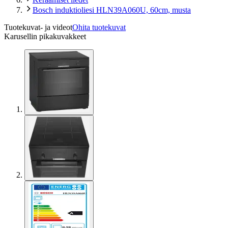
Bosch induktioliesi HLN39A060U, 60cm, musta
Tuotekuvat- ja videot
Ohita tuotekuvat
Karusellin pikakuvakkeet