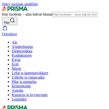
Siirry suoraan sisältöön
Hae tuotteita – aina halvat hinnat
Hae
Ostoskori
Ale
Ajankohtaista
Elektroniikka
Kodinkoneet
Kirjat
Koti
Muoti
Lelut ja lastentarvikkeet
Urheilu ja vapaa-aika
Piha ja puutarha
Remontointi
Autoilu
Kauneus ja hyvinvointi
Lemmikit