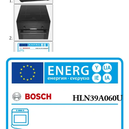
Bosch
Bosch induktioliesi
HLN39A060U, 60cm, musta